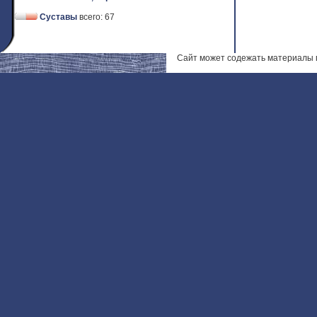
Суставы
всего: 67
Сайт может содежать материалы 