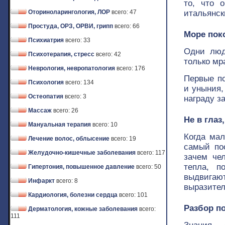
то, что 
Оториноларингология, ЛОР
всего: 47
итальянски
Простуда, ОРЗ, ОРВИ, грипп
всего: 66
Море пок
Психиатрия
всего: 33
Одни люд
Психотерапия, стресс
всего: 42
только мр
Неврология, невропатология
всего: 176
Первые по
Психология
всего: 134
и уныния,
Остеопатия
всего: 3
награду з
Массаж
всего: 26
Не в глаз
Мануальная терапия
всего: 10
Когда мал
Лечение волос, облысение
всего: 19
самый пос
Желудочно-кишечные заболевания
всего: 117
зачем че
тепла, п
Гипертония, повышенное давление
всего: 50
выдвига
Инфаркт
всего: 8
выразитель
Кардиология, болезни сердца
всего: 101
Разбор п
Дерматология, кожные заболевания
всего:
111