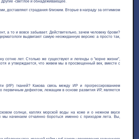
, другие -светлое и обнадеживающее.
ми, доставляют страдания близким. Вторые в награду за оптимизм
нт, а то и вовсе забывает. Действительно, зачем человеку брови?
 дерматологи выдвигают самую неожиданную версию: а просто так,
у сотню лет. Столько же существуют и легенды о "корне жизни",
хотя и утверждается, что живем мы в просвещенный век, вместе с
ти (ИР) тканей? Какова связь между ИР и прогрессированием
то первичным дефектом, лежащим в основе развития ИР, является
овом солнце, каплях морской воды на коже и о нежном вкусе
ой мы начинаем отчаянно бороться именно с приходом лета. Вы,