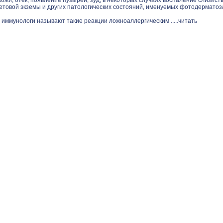
ожи, отек, появление пузырей, зуд, в некоторых случаях воспаление слизист
етовой экземы и других патологических состояний, именуемых фотодерматоз
 иммунологи называют такие реакции ложноаллергическим .....
читать