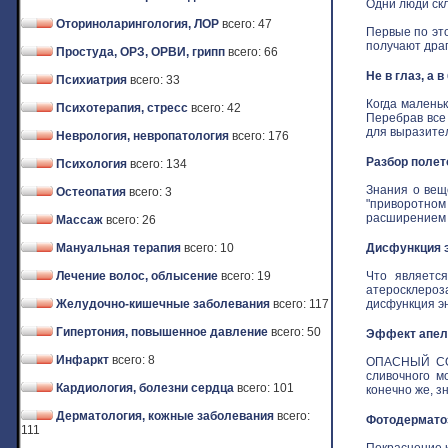
Одни люди скл
Оториноларингология, ЛОР
всего: 47
Первые по это
получают драго
Простуда, ОРЗ, ОРВИ, грипп
всего: 66
Не в глаз, а 
Психиатрия
всего: 33
Когда маленьк
Психотерапия, стресс
всего: 42
Перебрав все
для выразитель
Неврология, невропатология
всего: 176
Разбор полет
Психология
всего: 134
Знания о вещ
Остеопатия
всего: 3
"приворотном 
расширением з
Массаж
всего: 26
Мануальная терапия
всего: 10
Дисфункция э
Лечение волос, облысение
всего: 19
Что является
атеросклероз
Желудочно-кишечные заболевания
всего: 117
дисфункция эн
Гипертония, повышенное давление
всего: 50
Эффект апель
Инфаркт
всего: 8
ОПАСНЫЙ СОБ
сливочного м
Кардиология, болезни сердца
всего: 101
конечно же, зн
Дерматология, кожные заболевания
всего:
Фотодермат
111