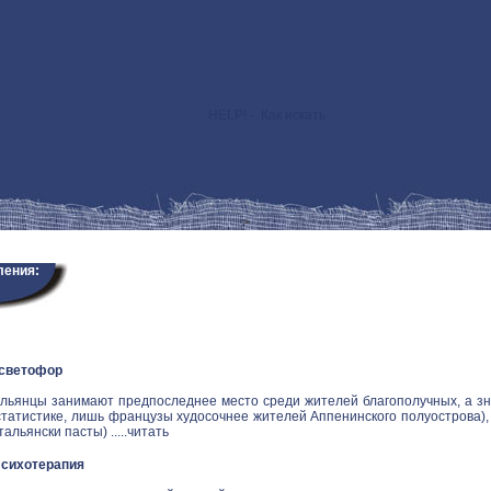
HELP! - Как искать
>
ления:
 светофор
альянцы занимают предпоследнее место среди жителей благополучных, а зн
статистике, лишь французы худосочнее жителей Аппенинского полуострова), и
альянски пасты) .....
читать
Психотерапия