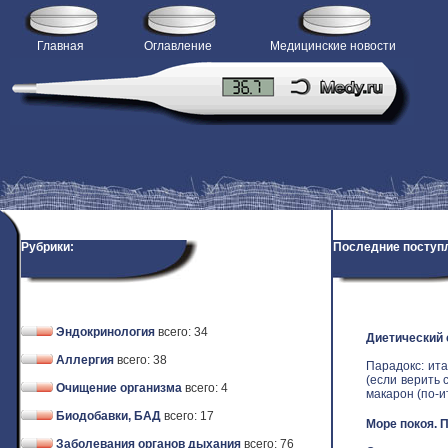
Главная
Оглавление
Медицинские новости
Рубрики:
Последние поступ
Эндокринология
всего: 34
Диетический
Аллергия
всего: 38
Парадокс: ит
(если верить 
Очищение организма
всего: 4
макарон (по-ит
Биодобавки, БАД
всего: 17
Море покоя. 
Заболевания органов дыхания
всего: 76