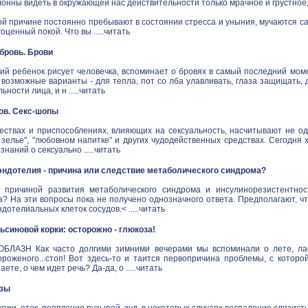
онны видеть в окружающей нас действительности только мрачное и грустное
й причине постоянно пребывают в состоянии стресса и уныния, мучаются са
ценный покой. Что вы .....
читать
в бровь. Брови
ий ребенок рисует человечка, вспоминает о бровях в самый последний моме
 возможные варианты - для тепла, пот со лба улавливать, глаза защищать,
ности лица, и н .....
читать
ов. Секс-шопы
ествах и приспособлениях, влияющих на сексуальность, насчитывают не одн
зелье", "любовном напитке" и других чудодейственных средствах. Сегодня 
наний о сексуально .....
читать
ндотелия - причина или следствие метаболического синдрома?
 причиной развития метаболического синдрома и инсулинорезистентнос
а? На эти вопросы пока не получено однозначного ответа. Предполагают, ч
дотелиальных клеток сосудов.< .....
читать
синовой корки: осторожно - глюкоза!
ЛАЗН Как часто долгими зимними вечерами мы вспоминали о лете, ласк
ороженого...стоп! Вот здесь-то и таится первопричина проблемы, с котор
аете, о чем идет речь? Да-да, о .....
читать
озы