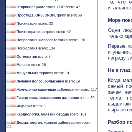
то, что 
Оториноларингология, ЛОР
всего: 47
итальянски
Простуда, ОРЗ, ОРВИ, грипп
всего: 66
Море пок
Психиатрия
всего: 33
Одни люд
Психотерапия, стресс
всего: 42
только мр
Неврология, невропатология
всего: 176
Первые по
Психология
всего: 134
и уныния,
Остеопатия
всего: 3
награду з
Массаж
всего: 26
Не в глаз
Мануальная терапия
всего: 10
Когда мал
Лечение волос, облысение
всего: 19
самый пос
Желудочно-кишечные заболевания
всего: 117
зачем че
тепла, п
Гипертония, повышенное давление
всего: 50
выдвига
Инфаркт
всего: 8
выразитель
Кардиология, болезни сердца
всего: 101
Разбор п
Дерматология, кожные заболевания
всего:
111