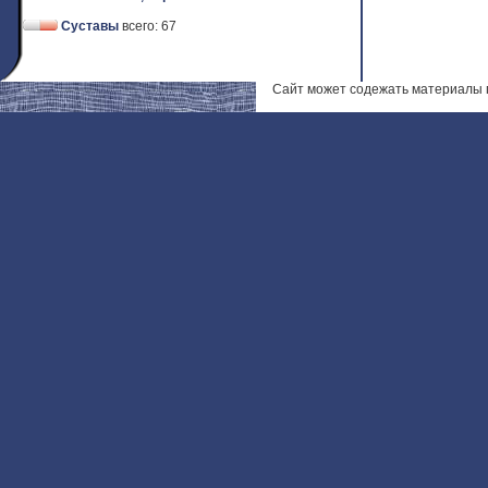
Суставы
всего: 67
Сайт может содежать материалы 