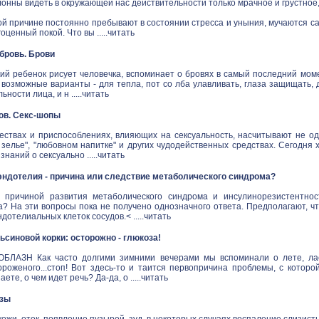
онны видеть в окружающей нас действительности только мрачное и грустное
й причине постоянно пребывают в состоянии стресса и уныния, мучаются са
ценный покой. Что вы .....
читать
в бровь. Брови
ий ребенок рисует человечка, вспоминает о бровях в самый последний моме
 возможные варианты - для тепла, пот со лба улавливать, глаза защищать,
ности лица, и н .....
читать
ов. Секс-шопы
ествах и приспособлениях, влияющих на сексуальность, насчитывают не одн
зелье", "любовном напитке" и других чудодейственных средствах. Сегодня 
наний о сексуально .....
читать
ндотелия - причина или следствие метаболического синдрома?
 причиной развития метаболического синдрома и инсулинорезистентнос
а? На эти вопросы пока не получено однозначного ответа. Предполагают, ч
дотелиальных клеток сосудов.< .....
читать
синовой корки: осторожно - глюкоза!
ЛАЗН Как часто долгими зимними вечерами мы вспоминали о лете, ласк
ороженого...стоп! Вот здесь-то и таится первопричина проблемы, с котор
аете, о чем идет речь? Да-да, о .....
читать
озы