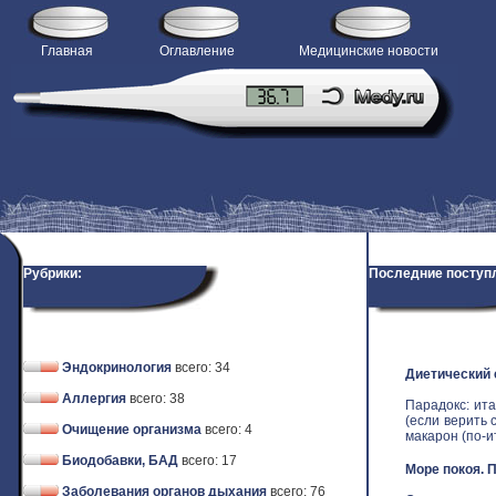
Главная
Оглавление
Медицинские новости
Рубрики:
Последние поступ
Эндокринология
всего: 34
Диетический
Аллергия
всего: 38
Парадокс: ит
(если верить 
Очищение организма
всего: 4
макарон (по-ит
Биодобавки, БАД
всего: 17
Море покоя. 
Заболевания органов дыхания
всего: 76