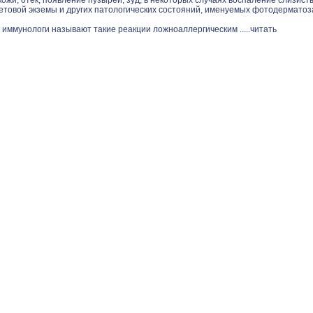
ожи, отек, появление пузырей, зуд, в некоторых случаях воспаление слизист
етовой экземы и других патологических состояний, именуемых фотодерматоз
 иммунологи называют такие реакции ложноаллергическим .....
читать