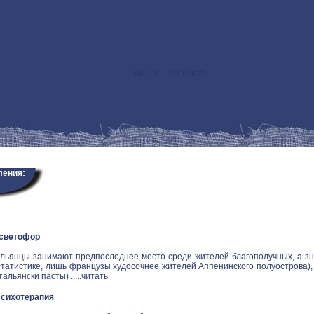
HELP! - Как искать
>
ления:
 светофор
альянцы занимают предпоследнее место среди жителей благополучных, а зн
статистике, лишь французы худосочнее жителей Аппенинского полуострова), и
альянски пасты) .....
читать
Психотерапия