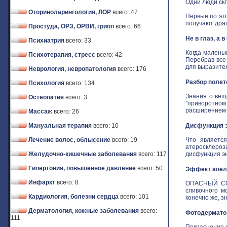
Одни люди скл
Оториноларингология, ЛОР
всего: 47
Первые по это
получают драго
Простуда, ОРЗ, ОРВИ, грипп
всего: 66
Не в глаз, а 
Психиатрия
всего: 33
Когда маленьк
Психотерапия, стресс
всего: 42
Перебрав все
для выразитель
Неврология, невропатология
всего: 176
Разбор полет
Психология
всего: 134
Знания о вещ
Остеопатия
всего: 3
"приворотном 
расширением з
Массаж
всего: 26
Мануальная терапия
всего: 10
Дисфункция э
Лечение волос, облысение
всего: 19
Что является
атеросклероз
Желудочно-кишечные заболевания
всего: 117
дисфункция эн
Гипертония, повышенное давление
всего: 50
Эффект апель
Инфаркт
всего: 8
ОПАСНЫЙ СОБ
сливочного м
Кардиология, болезни сердца
всего: 101
конечно же, зн
Дерматология, кожные заболевания
всего:
Фотодермат
111