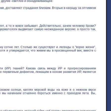
, другие -светлое и обнадеживающее.
ми, доставляют страдания близким. Вторые в награду за оптимизм
нт, а то и вовсе забывает. Действительно, зачем человеку брови?
 дерматологи выдвигают самую неожиданную версию: а просто так,
у сотню лет. Столько же существуют и легенды о "корне жизни",
хотя и утверждается, что живем мы в просвещенный век, вместе с
ти (ИР) тканей? Какова связь между ИР и прогрессированием
то первичным дефектом, лежащим в основе развития ИР, является
овом солнце, каплях морской воды на коже и о нежном вкусе
ой мы начинаем отчаянно бороться именно с приходом лета. Вы,