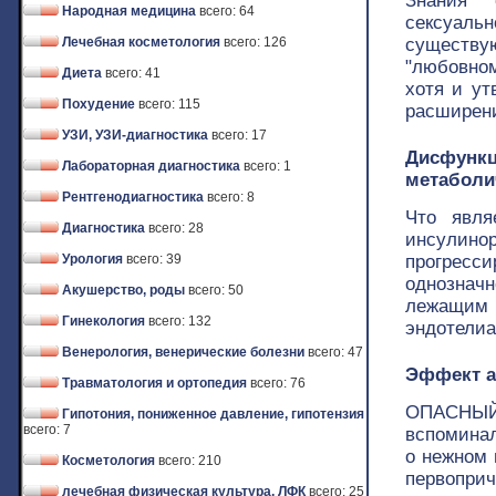
Знания 
Народная медицина
всего: 64
сексуаль
Лечебная косметология
всего: 126
существу
"любовном
Диета
всего: 41
хотя и ут
Похудение
всего: 115
расширени
УЗИ, УЗИ-диагностика
всего: 17
Дисфун
Лабораторная диагностика
всего: 1
метаболи
Рентгенодиагностика
всего: 8
Что явля
Диагностика
всего: 28
инсулино
Урология
всего: 39
прогресси
однознач
Акушерство, роды
всего: 50
лежащим
Гинекология
всего: 132
эндотелиал
Венерология, венерические болезни
всего: 47
Эффект а
Травматология и ортопедия
всего: 76
ОПАСНЫЙ
Гипотония, пониженное давление, гипотензия
всего: 7
вспоминал
о нежном 
Косметология
всего: 210
первоприч
лечебная физическая культура, ЛФК
всего: 25