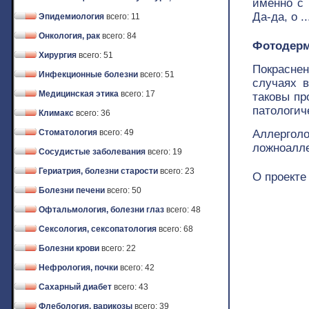
именно с 
Да-да, о ...
Эпидемиология
всего: 11
Онкология, рак
всего: 84
Фотодер
Хирургия
всего: 51
Покрасне
Инфекционные болезни
всего: 51
случаях в
Медицинская этика
всего: 17
таковы пр
патологич
Климакс
всего: 36
Стоматология
всего: 49
Аллерг
ложноалле
Сосудистые заболевания
всего: 19
Гериатрия, болезни старости
всего: 23
О проекте
Болезни печени
всего: 50
Офтальмология, болезни глаз
всего: 48
Сексология, сексопатология
всего: 68
Болезни крови
всего: 22
Нефрология, почки
всего: 42
Сахарный диабет
всего: 43
Флебология, варикозы
всего: 39