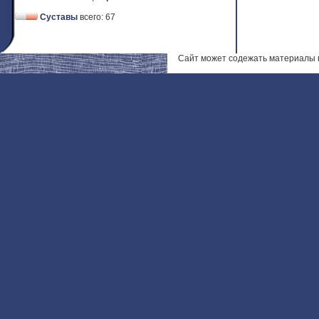
Суставы
всего: 67
Сайт может содежать материалы 