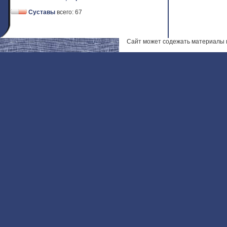
Суставы
всего: 67
Сайт может содежать материалы 