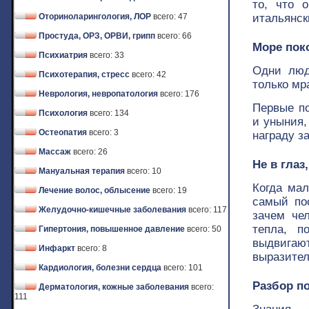
то, что 
Оториноларингология, ЛОР
всего: 47
итальянски
Простуда, ОРЗ, ОРВИ, грипп
всего: 66
Море пок
Психиатрия
всего: 33
Одни люд
Психотерапия, стресс
всего: 42
только мр
Неврология, невропатология
всего: 176
Первые по
Психология
всего: 134
и уныния,
Остеопатия
всего: 3
награду з
Массаж
всего: 26
Не в глаз
Мануальная терапия
всего: 10
Когда мал
Лечение волос, облысение
всего: 19
самый пос
Желудочно-кишечные заболевания
всего: 117
зачем че
тепла, п
Гипертония, повышенное давление
всего: 50
выдвига
Инфаркт
всего: 8
выразитель
Кардиология, болезни сердца
всего: 101
Разбор п
Дерматология, кожные заболевания
всего:
111