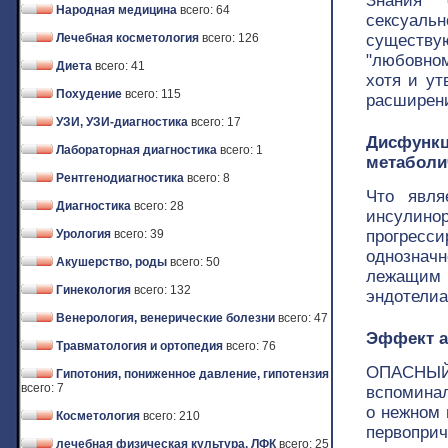
Знания 
Народная медицина
всего: 64
сексуаль
Лечебная косметология
всего: 126
существу
"любовном
Диета
всего: 41
хотя и ут
Похудение
всего: 115
расширени
УЗИ, УЗИ-диагностика
всего: 17
Дисфун
Лабораторная диагностика
всего: 1
метаболи
Рентгенодиагностика
всего: 8
Что явля
Диагностика
всего: 28
инсулино
Урология
всего: 39
прогресси
однознач
Акушерство, роды
всего: 50
лежащим
Гинекология
всего: 132
эндотелиал
Венерология, венерические болезни
всего: 47
Эффект а
Травматология и ортопедия
всего: 76
ОПАСНЫЙ
Гипотония, пониженное давление, гипотензия
всего: 7
вспоминал
о нежном 
Косметология
всего: 210
первоприч
лечебная физическая культура, ЛФК
всего: 25