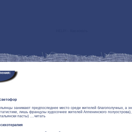
HELP! - Как искать
>
ления:
 светофор
альянцы занимают предпоследнее место среди жителей благополучных, а зн
статистике, лишь французы худосочнее жителей Аппенинского полуострова), и
альянски пасты) .....
читать
Психотерапия