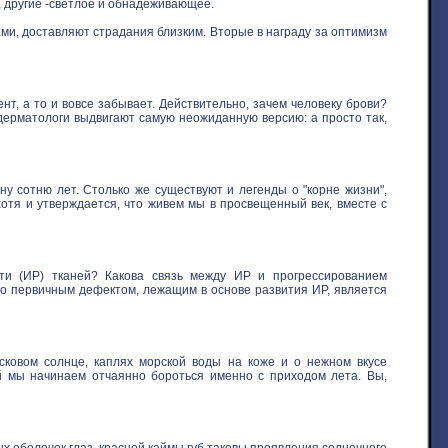
, другие -светлое и обнадеживающее.
ми, доставляют страдания близким. Вторые в награду за оптимизм
нт, а то и вовсе забывает. Действительно, зачем человеку брови?
 дерматологи выдвигают самую неожиданную версию: а просто так,
у сотню лет. Столько же существуют и легенды о "корне жизни",
хотя и утверждается, что живем мы в просвещенный век, вместе с
ти (ИР) тканей? Какова связь между ИР и прогрессированием
то первичным дефектом, лежащим в основе развития ИР, является
овом солнце, каплях морской воды на коже и о нежном вкусе
ой мы начинаем отчаянно бороться именно с приходом лета. Вы,