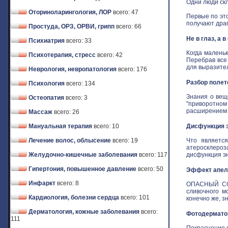
Одни люди скл
Оториноларингология, ЛОР
всего: 47
Первые по это
получают драго
Простуда, ОРЗ, ОРВИ, грипп
всего: 66
Не в глаз, а 
Психиатрия
всего: 33
Когда маленьк
Психотерапия, стресс
всего: 42
Перебрав все
для выразитель
Неврология, невропатология
всего: 176
Разбор полет
Психология
всего: 134
Знания о вещ
Остеопатия
всего: 3
"приворотном 
расширением з
Массаж
всего: 26
Мануальная терапия
всего: 10
Дисфункция э
Лечение волос, облысение
всего: 19
Что является
атеросклероз
Желудочно-кишечные заболевания
всего: 117
дисфункция эн
Гипертония, повышенное давление
всего: 50
Эффект апель
Инфаркт
всего: 8
ОПАСНЫЙ СОБ
сливочного м
Кардиология, болезни сердца
всего: 101
конечно же, зн
Дерматология, кожные заболевания
всего:
Фотодермат
111