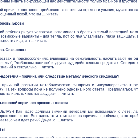
онны видеть в окружающей нас действительности только мрачное и грустное
й причине постоянно пребывают в состоянии стресса и уныния, мучаются са
ценный покой. Что вы .....
читать
в бровь. Брови
ий ребенок рисует человечка, вспоминает о бровях в самый последний моме
 возможные варианты - для тепла, пот со лба улавливать, глаза защищать,
ности лица, и н .....
читать
ов. Секс-шопы
ествах и приспособлениях, влияющих на сексуальность, насчитывают не одн
зелье", "любовном напитке" и других чудодейственных средствах. Сегодня 
наний о сексуально .....
читать
ндотелия - причина или следствие метаболического синдрома?
 причиной развития метаболического синдрома и инсулинорезистентнос
а? На эти вопросы пока не получено однозначного ответа. Предполагают, ч
дотелиальных клеток сосудов.< .....
читать
синовой корки: осторожно - глюкоза!
ЛАЗН Как часто долгими зимними вечерами мы вспоминали о лете, ласк
ороженого...стоп! Вот здесь-то и таится первопричина проблемы, с котор
аете, о чем идет речь? Да-да, о .....
читать
озы