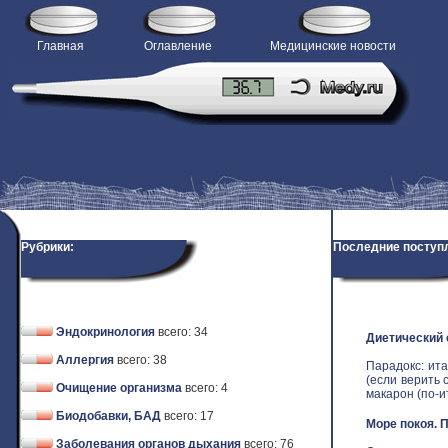
Главная
Оглавление
Медицинские новости
Рубрики:
Последние поступ
Эндокринология
всего: 34
Диетический
Аллергия
всего: 38
Парадокс: ит
(если верить 
Очищение организма
всего: 4
макарон (по-ит
Биодобавки, БАД
всего: 17
Море покоя. 
Заболевания органов дыхания
всего: 76