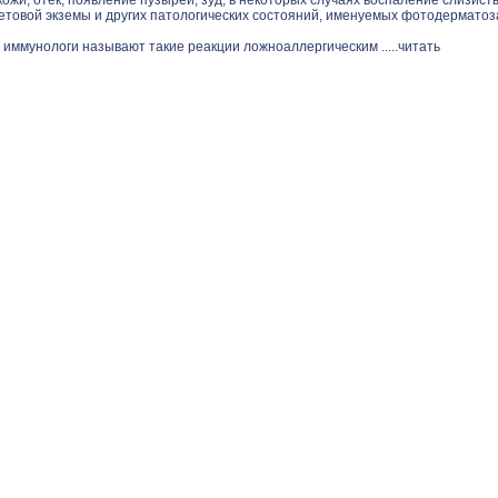
ожи, отек, появление пузырей, зуд, в некоторых случаях воспаление слизист
етовой экземы и других патологических состояний, именуемых фотодерматоз
 иммунологи называют такие реакции ложноаллергическим .....
читать