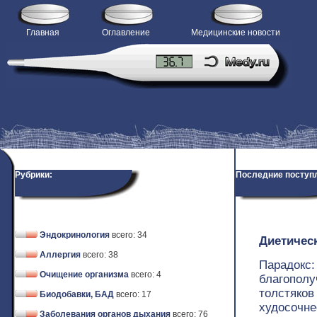
Главная
Оглавление
Медицинские новости
H
Рубрики:
Последние поступ
Эндокринология
всего: 34
Диетичес
Аллергия
всего: 38
Парадокс:
Очищение организма
всего: 4
благопол
толстяко
Биодобавки, БАД
всего: 17
худосочне
Заболевания органов дыхания
всего: 76