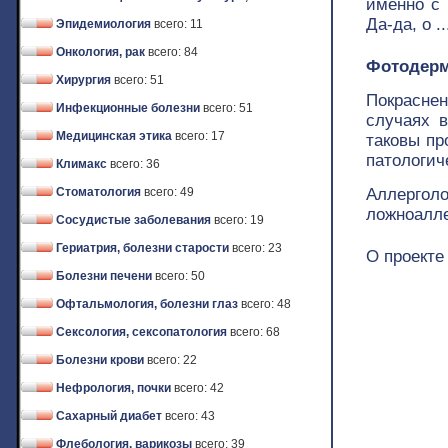
именно с 
Да-да, о ...
Эпидемиология
всего: 11
Онкология, рак
всего: 84
Фотодер
Хирургия
всего: 51
Покрасне
Инфекционные болезни
всего: 51
случаях в
Медицинская этика
всего: 17
таковы пр
патологич
Климакс
всего: 36
Стоматология
всего: 49
Аллерг
ложноалле
Сосудистые заболевания
всего: 19
Гериатрия, болезни старости
всего: 23
О проекте
Болезни печени
всего: 50
Офтальмология, болезни глаз
всего: 48
Сексология, сексопатология
всего: 68
Болезни крови
всего: 22
Нефрология, почки
всего: 42
Сахарный диабет
всего: 43
Флебология, варикозы
всего: 39