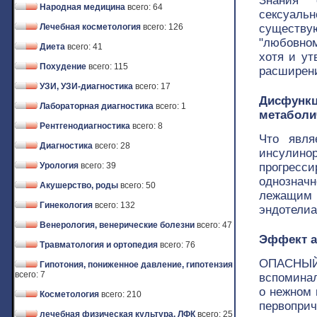
Знания 
Народная медицина
всего: 64
сексуаль
Лечебная косметология
всего: 126
существу
"любовном
Диета
всего: 41
хотя и ут
Похудение
всего: 115
расширени
УЗИ, УЗИ-диагностика
всего: 17
Дисфун
Лабораторная диагностика
всего: 1
метаболи
Рентгенодиагностика
всего: 8
Что явля
Диагностика
всего: 28
инсулино
Урология
всего: 39
прогресси
однознач
Акушерство, роды
всего: 50
лежащим
Гинекология
всего: 132
эндотелиал
Венерология, венерические болезни
всего: 47
Эффект а
Травматология и ортопедия
всего: 76
ОПАСНЫЙ
Гипотония, пониженное давление, гипотензия
всего: 7
вспоминал
о нежном 
Косметология
всего: 210
первоприч
лечебная физическая культура, ЛФК
всего: 25