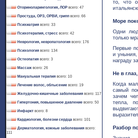
то, что 
Оториноларингология, ЛОР
всего: 47
итальянски
Простуда, ОРЗ, ОРВИ, грипп
всего: 66
Море пок
Психиатрия
всего: 33
Одни люд
Психотерапия, стресс
всего: 42
только мр
Неврология, невропатология
всего: 176
Первые по
Психология
всего: 134
и уныния,
Остеопатия
всего: 3
награду з
Массаж
всего: 26
Не в глаз
Мануальная терапия
всего: 10
Когда мал
Лечение волос, облысение
всего: 19
самый пос
Желудочно-кишечные заболевания
всего: 117
зачем че
тепла, п
Гипертония, повышенное давление
всего: 50
выдвига
Инфаркт
всего: 8
выразитель
Кардиология, болезни сердца
всего: 101
Разбор п
Дерматология, кожные заболевания
всего:
111