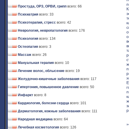
п
Простуда, ОРЗ, ОРВИ, грипп
всего: 66
К
э
Психиатрия
всего: 33
т
к
Психотерапия, стресс
всего: 42
с
Неврология, невропатология
всего: 176
о
о
Психология
всего: 134
в
в
Остеопатия
всего: 3
т
р
Массаж
всего: 26
с
Мануальная терапия
всего: 10
ж
п
Лечение волос, облысение
всего: 19
р
х
Желудочно-кишечные заболевания
всего: 117
Е
г
Гипертония, повышенное давление
всего: 50
п
Инфаркт
всего: 8
к
ж
Кардиология, болезни сердца
всего: 101
з
р
Дерматология, кожные заболевания
всего: 111
Народная медицина
всего: 64
»
Лечебная косметология
всего: 126