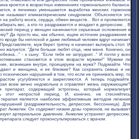
чина кроется в возрастных изменениях гормонального баланса.
ается, в яичниках уменьшается выработка женских гормонов
ачи называют климактерическим синдромом. Объясняется это
и на работу мозга, сердца, обмен веществ... Вот и проявляется
набирать вес, а кто-то раздражается и впадает в депрессию... В
рический период у женщин начинаются серьезные осложнения в
му? Да просто мы, как обычно, ищем источник раздражения в
ого вроде бы неплохой и даже любимый человек вдруг начинает
Представляете, муж берет тряпку и начинает вытирать стол. И
льно жалуется: "Дети больше любят отца, чем меня. Конечно, он
зна..." - к сыну: "Если тебя не затруднит..." И почти у всех
ротивными становятся в этом возрасте мужики!" Мужики ли
ие, возникшее внутри, проецируем на мужа? Подумайте. Что
традают и женщина, и ее близкие? Как сохранить семью и не
о психических нарушений в том, что если не принимать мер, то
зрастом усугубляются и закрепляются. А теперь подумайте:
оторая всем вечно недовольна и отравляет жизнь окружающим?
м препарат, содержащий эстрогены, который нормализует
 этот непростой период. И, конечно, не стесняйтесь
ая терапия является наиболее эффективным методом лечения
нарушений (раздражительность, депрессия, бессонница). Для
ат Анжелик. Он содержит низкие дозы гормонов, не вызывает
лизует артериальное давление. Анжелик устраняет депрессию,
препарата следует проконсультироваться с врачом.