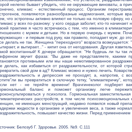
орой нелегко бывает убедить, что не окружающие виноваты, а при
онечно, климакс - естественный процесс. Организм перестраив
строгенов, появляются разнообразные недомогания, которые вр
ем, что эстрогены активно влияют не только на половую сферу, но 
лимакс у всех по-разному: у кого сердце заболит, кто-то начинает 
воей практике я часто встречаюсь с тем, что именно в климакте
тношениях с мужем и детьми. Но в первую очередь с мужем. Поче
кружающих - и первым под руку, как правило, попадает муж: до эт
се делать не так. Женщина "переходного" возраста возмущается: "
ытирает, и вытирает..." - кипит она от негодования. Другая язвите
акой воспитанный! К дочери обращается: "Не будешь ли ты так любе
ефреном звучит фраза: "Вы даже не представляете, какими п
тановятся противными или мы наше немотивированное раздражен
е делать, как избавиться от раздражительности, от которой с
ревратить свой дом в ад? Климакс можно и нужно лечить. Коварств
аздражительность и депрессия не проходят, а, напротив, с во
отите"ли вы превратиться в склочную тетку, "климактеричку", к
сли нет - не теряйте времени! Врачгинеколог подберет ва
ормональный баланс и поможет организму легче пережить
роконсультироваться у психолога. Гормональная заместительн
лимактерических расстройств, в том числе психоэмоциональных 
енщин, не имеющих менструаций, недавно появился новый препар
адержки жидкости в организме и увеличения веса, а также норма
аздражительность, повышает качество жизни. Перед применением 
сточник: Белозуб Г. Здоровье. 2005. №9. С.111