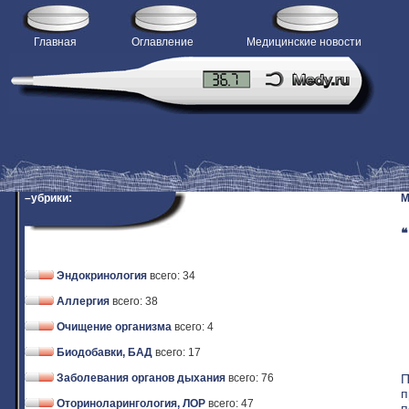
Главная
Оглавление
Медицинские новости
–убрики:
M
❝
Эндокринология
всего: 34
Аллергия
всего: 38
Очищение организма
всего: 4
Биодобавки, БАД
всего: 17
П
Заболевания органов дыхания
всего: 76
п
Оториноларингология, ЛОР
всего: 47
п