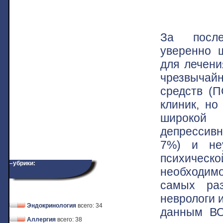
За после
уверенно 
для лечени
чрезвычайн
средств (П
клиник, но
широкой
депрессивн
7%) и не
психическо
–убрики:
необходим
самых ра
неврологи и
Эндокринология
всего: 34
данным ВО
Аллергия
всего: 38