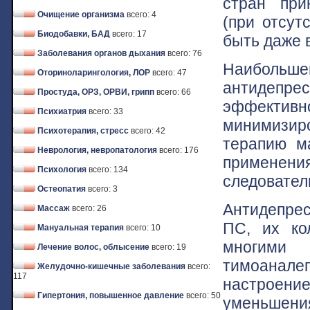
стран при
Очищение организма
всего: 4
(при отсут
Биодобавки, БАД
всего: 17
быть даже 
Заболевания органов дыхания
всего: 76
Наибольше
Оториноларингология, ЛОР
всего: 47
антидеп
Простуда, ОРЗ, ОРВИ, грипп
всего: 66
эффективно
Психиатрия
всего: 33
минимизи
Психотерапия, стресс
всего: 42
терапию ма
Неврология, невропатология
всего: 176
применени
Психология
всего: 134
следователь
Остеопатия
всего: 3
Антидепрес
Массаж
всего: 26
ПС, их ко
Мануальная терапия
всего: 10
многими
Лечение волос, облысение
всего: 19
тимоанале
Желудочно-кишечные заболевания
всего:
117
настроение
Гипертония, повышенное давление
всего: 50
уменьшени