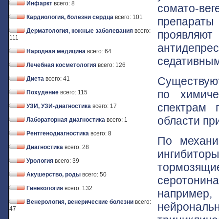
Инфаркт
всего: 8
сомато-в
Кардиология, болезни сердца
всего: 101
препараты
Дерматология, кожные заболевания
всего:
проявляют
111
антидепр
Народная медицина
всего: 64
седативным
Лечебная косметология
всего: 126
Существуют
Диета
всего: 41
по химиче
Похудение
всего: 115
спектрам 
УЗИ, УЗИ-диагностика
всего: 17
области пр
Лабораторная диагностика
всего: 1
Рентгенодиагностика
всего: 8
По механи
Диагностика
всего: 28
ингибиторы
Урология
всего: 39
тормозящ
Акушерство, роды
всего: 50
серотонин
Гинекология
всего: 132
например
Венерология, венерические болезни
всего:
нейрональн
47