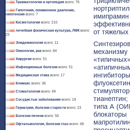
трицикличе
Травматология и ортопедия
всего: 76
нортрипт
Гипотония, пониженное давление,
гипотензия
всего: 7
имипрамин
эффективны
Косметология
всего: 210
от тяжелых
лечебная физическая культура, ЛФК
всего:
25
Синтезир
Эпидемиология
всего: 11
механизму
Онкология, рак
всего: 84
«типичн
Хирургия
всего: 51
«атипичн
Инфекционные болезни
всего: 51
ингибитор
Медицинская этика
всего: 17
флуоксети
Климакс
всего: 36
стимулято
Стоматология
всего: 49
тианептин
Сосудистые заболевания
всего: 19
типа А (ОИ
Гериатрия, болезни старости
всего: 23
блокаторы 
Болезни печени
всего: 50
мапротил
Офтальмология, болезни глаз
всего: 48
пресинапт