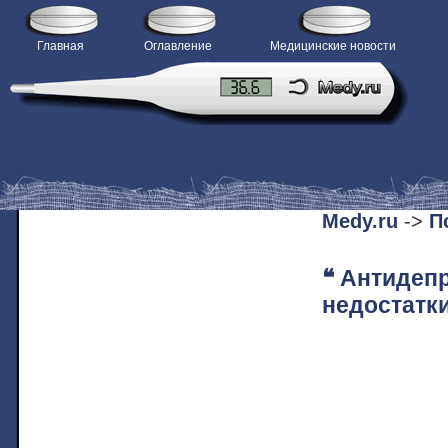
Главная
Оглавление
Медицинские новости
H
Medy.ru
->
П
❝ Антидеп
недостатки