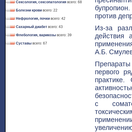
Сексология, сексопатология
всего: 68
бупропион.
Болезни крови
всего: 22
против деп
Нефрология, почки
всего: 42
Из-за раз
Сахарный диабет
всего: 43
действия 
Флебология, варикозы
всего: 39
применения
Суставы
всего: 67
А.Б. Смулев
Препараты 
первого р
практике.
активност
безопаснос
с сомато
токсическ
применен
увеличени