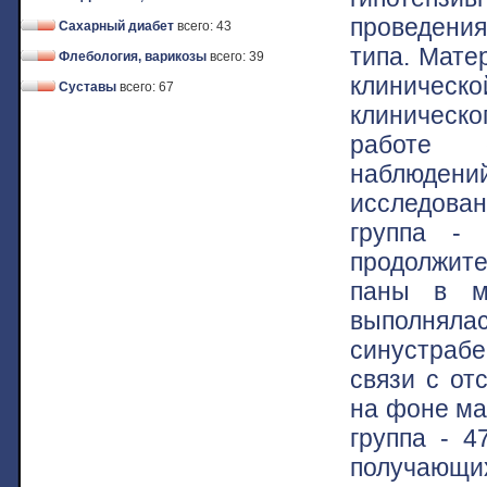
проведения
Сахарный диабет
всего: 43
типа. Мате
Флебология, варикозы
всего: 39
клиничес
Суставы
всего: 67
клиническо
работе с
наблюдений
исследован
группа -
продолжит
паны в ма
выполняла
синустрабе
связи с от
на фоне ма
группа - 4
получающи