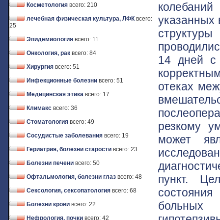
колебаний
Косметология
всего: 210
указанных 
лечебная физическая культура, ЛФК
всего:
25
структуры
Эпидемиология
всего: 11
проводилис
Онкология, рак
всего: 84
14 дней с
Хирургия
всего: 51
корректным
Инфекционные болезни
всего: 51
отеках меж
Медицинская этика
всего: 17
вмешате
Климакс
всего: 36
послеопер
Стоматология
всего: 49
резкому у
Сосудистые заболевания
всего: 19
может яв
Гериатрия, болезни старости
всего: 23
исследова
диагности
Болезни печени
всего: 50
пункт. Це
Офтальмология, болезни глаз
всего: 48
состояния
Сексология, сексопатология
всего: 68
больных 
Болезни крови
всего: 22
гипотепзив
Нефрология, почки
всего: 42