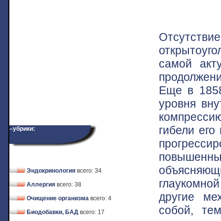
Отсутствие
открытоуго
самой акт
продолжени
Еще в 1858
уровня вну
компрессию
гибели его
–убрики:
прогресс
повышенн
объясняю
Эндокринология
всего: 34
глаукомно
Аллергия
всего: 38
другие ме
Очищение организма
всего: 4
собой, те
Биодобавки, БАД
всего: 17