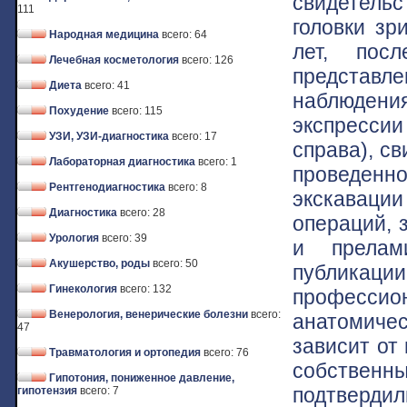
свидетельс
111
головки зр
Народная медицина
всего: 64
лет, пос
Лечебная косметология
всего: 126
представле
Диета
всего: 41
наблюдени
Похудение
всего: 115
экспресси
УЗИ, УЗИ-диагностика
всего: 17
справа), с
Лабораторная диагностика
всего: 1
проведен
Рентгенодиагностика
всего: 8
экскаваци
Диагностика
всего: 28
операций, 
Урология
всего: 39
и прелам
Акушерство, роды
всего: 50
публика
Гинекология
всего: 132
профессио
Венерология, венерические болезни
всего:
анатомиче
47
зависит от
Травматология и ортопедия
всего: 76
собственны
Гипотония, пониженное давление,
подтвердил
гипотензия
всего: 7