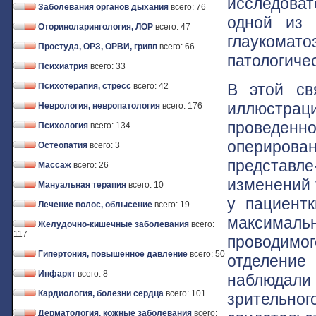
исследоват
Заболевания органов дыхания
всего: 76
одной из 
Оториноларингология, ЛОР
всего: 47
глаукомато
Простуда, ОРЗ, ОРВИ, грипп
всего: 66
патологичес
Психиатрия
всего: 33
В этой св
Психотерапия, стресс
всего: 42
иллюстра
Неврология, невропатология
всего: 176
проведенн
Психология
всего: 134
оперирова
Остеопатия
всего: 3
представл
Массаж
всего: 26
изменений 
Мануальная терапия
всего: 10
у пациентк
Лечение волос, облысение
всего: 19
максималь
Желудочно-кишечные заболевания
всего:
117
проводимо
Гипертония, повышенное давление
всего: 50
отделение
Инфаркт
всего: 8
наблюдали 
Кардиология, болезни сердца
всего: 101
зрительн
Дерматология, кожные заболевания
всего: