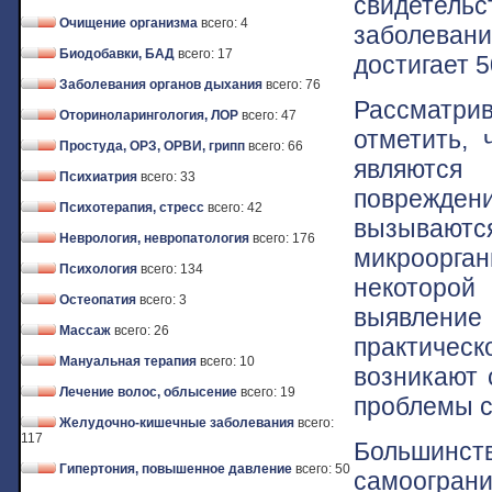
свидетельс
Очищение организма
всего: 4
заболевани
Биодобавки, БАД
всего: 17
достигает 5
Заболевания органов дыхания
всего: 76
Рассматри
Оториноларингология, ЛОР
всего: 47
отметить,
Простуда, ОРЗ, ОРВИ, грипп
всего: 66
являются
Психиатрия
всего: 33
поврежде
Психотерапия, стресс
всего: 42
вызывают
Неврология, невропатология
всего: 176
микроорга
Психология
всего: 134
некоторой
Остеопатия
всего: 3
выявление
Массаж
всего: 26
практическ
Мануальная терапия
всего: 10
возникают 
Лечение волос, облысение
всего: 19
проблемы с
Желудочно-кишечные заболевания
всего:
117
Большинст
Гипертония, повышенное давление
всего: 50
самоогран