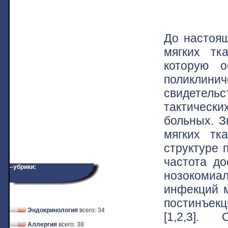
До настоящ
мягких тк
которую о
поликлинич
свидетельс
тактически
больных. З
мягких тк
структуре 
частота до
–убрики:
нозокоми
инфекций м
постинъек
Эндокринология
всего: 34
[1,2,3]
Аллергия
всего: 38