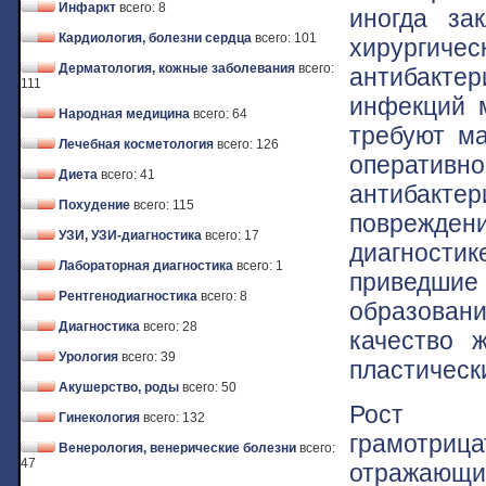
Инфаркт
всего: 8
иногда за
Кардиология, болезни сердца
всего: 101
хирургичес
Дерматология, кожные заболевания
всего:
антибактер
111
инфекций 
Народная медицина
всего: 64
требуют ма
Лечебная косметология
всего: 126
оперативн
Диета
всего: 41
антибакт
Похудение
всего: 115
поврежден
УЗИ, УЗИ-диагностика
всего: 17
диагностик
Лабораторная диагностика
всего: 1
приведши
Рентгенодиагностика
всего: 8
образован
Диагностика
всего: 28
качество 
Урология
всего: 39
пластическ
Акушерство, роды
всего: 50
Рост ан
Гинекология
всего: 132
грамотри
Венерология, венерические болезни
всего:
47
отражаю