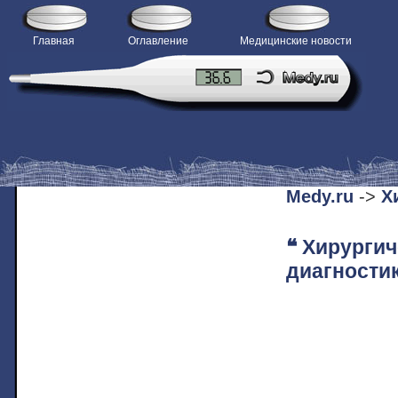
Главная
Оглавление
Медицинские новости
H
Medy.ru
->
Х
❝ Хирургич
диагности