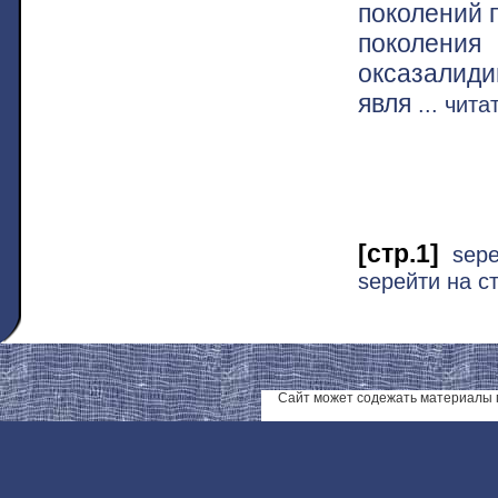
поколений 
поколени
оксазалид
явля
... чит
[стр.1]
ѕер
ѕерейти на ст
Сайт может содежать материалы 