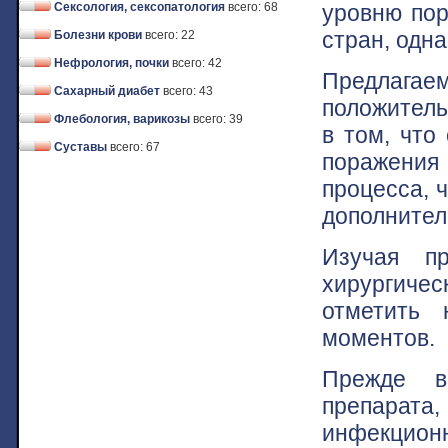
уровню пор
Сексология, сексопатология
всего: 68
стран, одна
Болезни крови
всего: 22
Нефрология, почки
всего: 42
Предлагае
Сахарный диабет
всего: 43
положитель
Флебология, варикозы
всего: 39
в том, что
Суставы
всего: 67
поражения
процесса, ч
дополнител
Изучая п
хирургиче
отметить 
моментов.
Прежде в
препарата,
инфекционн