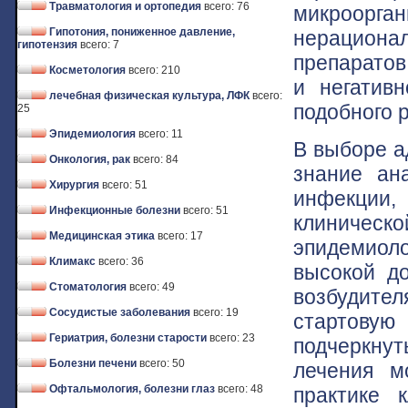
Травматология и ортопедия
всего: 76
микроорг
Гипотония, пониженное давление,
нерациона
гипотензия
всего: 7
препаратов
Косметология
всего: 210
и негатив
лечебная физическая культура, ЛФК
всего:
подобного 
25
Эпидемиология
всего: 11
В выборе а
Онкология, рак
всего: 84
знание ан
Хирургия
всего: 51
инфекции,
Инфекционные болезни
всего: 51
клиническо
Медицинская этика
всего: 17
эпидемиоло
Климакс
всего: 36
высокой до
Стоматология
всего: 49
возбудите
Сосудистые заболевания
всего: 19
стартовую
Гериатрия, болезни старости
всего: 23
подчеркнут
Болезни печени
всего: 50
лечения м
Офтальмология, болезни глаз
всего: 48
практике 