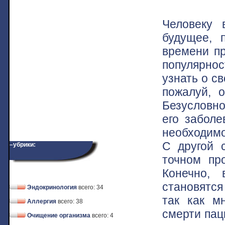
Человеку 
будущее, 
времени пр
популярно
узнать о с
пожалуй, 
Безусловно
его заболе
необходимо,
С другой 
–убрики:
точном про
Конечно,
становятся
Эндокринология
всего: 34
так как м
Аллергия
всего: 38
смерти пац
Очищение организма
всего: 4