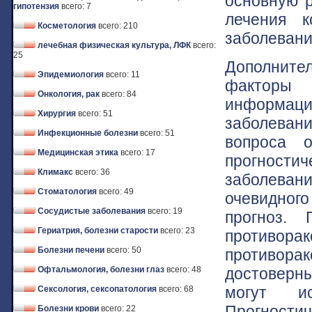
основную р
гипотензия
всего: 7
лечения к
Косметология
всего: 210
заболевани
лечебная физическая культура, ЛФК
всего:
25
Дополнит
Эпидемиология
всего: 11
факторы 
Онкология, рак
всего: 84
информаци
Хирургия
всего: 51
заболеван
Инфекционные болезни
всего: 51
вопроса 
Медицинская этика
всего: 17
прогности
Климакс
всего: 36
заболеван
Стоматология
всего: 49
очевидног
Сосудистые заболевания
всего: 19
прогноз. 
Гериатрия, болезни старости
всего: 23
противор
Болезни печени
всего: 50
противор
достоверн
Офтальмология, болезни глаз
всего: 48
могут ис
Сексология, сексопатология
всего: 68
Прогностич
Болезни крови
всего: 22