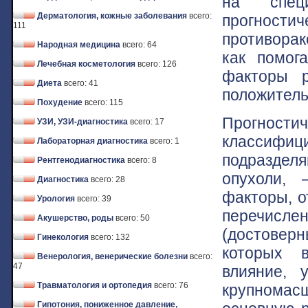
на специ
Дерматология, кожные заболевания
всего:
прогности
111
противорак
Народная медицина
всего: 64
как помог
Лечебная косметология
всего: 126
факторы р
Диета
всего: 41
положитель
Похудение
всего: 115
Прогно
УЗИ, УЗИ-диагностика
всего: 17
классифиц
Лабораторная диагностика
всего: 1
подразделя
Рентгенодиагностика
всего: 8
опухоли,
Диагностика
всего: 28
факторы, о
Урология
всего: 39
перечисл
Акушерство, роды
всего: 50
(достовер
Гинекология
всего: 132
которых в
Венерология, венерические болезни
всего:
47
влияние, 
Травматология и ортопедия
всего: 76
крупномас
Гипотония, пониженное давление,