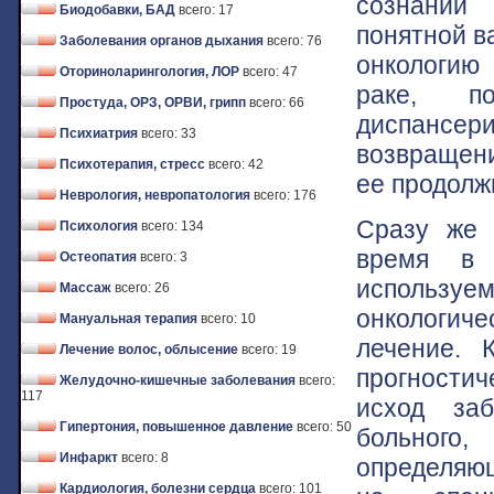
сознании 
Биодобавки, БАД
всего: 17
понятной в
Заболевания органов дыхания
всего: 76
онкологию
Оториноларингология, ЛОР
всего: 47
раке, п
Простуда, ОРЗ, ОРВИ, грипп
всего: 66
диспансер
Психиатрия
всего: 33
возвращени
Психотерапия, стресс
всего: 42
ее продолж
Неврология, невропатология
всего: 176
Сразу же 
Психология
всего: 134
время в 
Остеопатия
всего: 3
использу
Массаж
всего: 26
онкологич
Мануальная терапия
всего: 10
лечение. 
Лечение волос, облысение
всего: 19
прогности
Желудочно-кишечные заболевания
всего:
117
исход заб
Гипертония, повышенное давление
всего: 50
больного,
Инфаркт
всего: 8
определяющ
Кардиология, болезни сердца
всего: 101