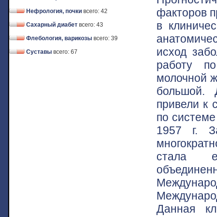
факторов п
Нефрология, почки
всего: 42
в клиничес
Сахарный диабет
всего: 43
анатомичес
Флебология, варикозы
всего: 39
исход забо
Суставы
всего: 67
работу по
молочной ж
большой. 
привели к 
по системе
1957 г. З
многократн
стала ед
объедин
Междуна
Междунаро
Данная кл