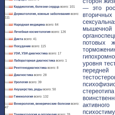
сторон жиз
— это рос
Кардиология, болезни сердца
всего: 101
вторичных
Дерматология, кожные заболевания
всего:
111
сексуальн
Народная медицина
всего: 64
мышечной 
Лечебная косметология
всего: 126
органоспец
Диета
всего: 41
потовых ж
Похудение
всего: 115
торможению
УЗИ, УЗИ-диагностика
всего: 17
гипохромн
Лабораторная диагностика
всего: 1
уровня тес
Рентгенодиагностика
всего: 8
передней 
Диагностика
всего: 28
тестостер
Урология
всего: 39
психофиз
Акушерство, роды
всего: 50
стереоти
воинствен
Гинекология
всего: 132
активно
Венерология, венерические болезни
всего:
47
психости
Травматология и ортопедия
всего: 76