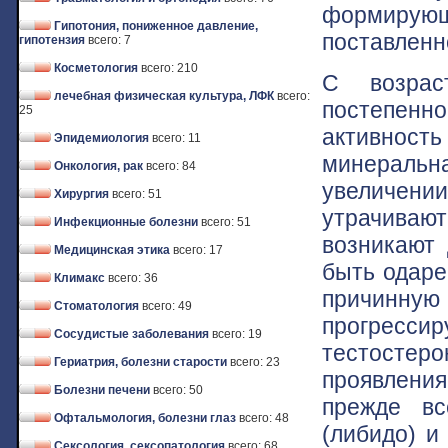
формирующи
Гипотония, пониженное давление,
поставленно
гипотензия
всего: 7
Косметология
всего: 210
С возрас
лечебная физическая культура, ЛФК
всего:
постепенн
25
активность
Эпидемиология
всего: 11
минеральн
Онкология, рак
всего: 84
увеличени
Хирургия
всего: 51
утрачивают
Инфекционные болезни
всего: 51
возникают 
Медицинская этика
всего: 17
быть одаре
Климакс
всего: 36
причинную
Стоматология
всего: 49
прогресси
Сосудистые заболевания
всего: 19
тестостер
Гериатрия, болезни старости
всего: 23
проявлени
Болезни печени
всего: 50
прежде вс
Офтальмология, болезни глаз
всего: 48
(либидо) и
Сексология, сексопатология
всего: 68