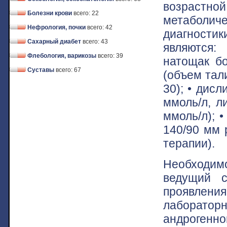
возрастной
Болезни крови
всего: 22
метаболи
Нефрология, почки
всего: 42
диагност
Сахарный диабет
всего: 43
являются:
Флебология, варикозы
всего: 39
натощак бо
Суставы
всего: 67
(объем тал
30); • дис
ммоль/л, л
ммоль/л); 
140/90 мм 
терапии).
Необходим
ведущий 
проявлени
лаборатор
андрогенног