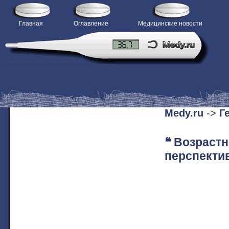
Главная
Оглавление
Медицинские новости
H
Medy.ru
->
Г
❝ Возраст
перспекти