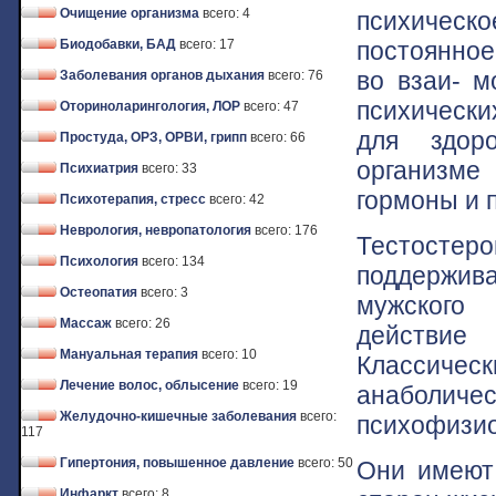
Очищение организма
всего: 4
психическо
постоянно
Биодобавки, БАД
всего: 17
во взаи- м
Заболевания органов дыхания
всего: 76
психическ
Оториноларингология, ЛОР
всего: 47
для здор
Простуда, ОРЗ, ОРВИ, грипп
всего: 66
организме
Психиатрия
всего: 33
гормоны и 
Психотерапия, стресс
всего: 42
Неврология, невропатология
всего: 176
Тестостер
Психология
всего: 134
поддержи
Остеопатия
всего: 3
мужского
Массаж
всего: 26
действие
Мануальная терапия
всего: 10
Классическ
Лечение волос, облысение
всего: 19
анаболиче
Желудочно-кишечные заболевания
всего:
психофизио
117
Гипертония, повышенное давление
всего: 50
Они имеют
Инфаркт
всего: 8