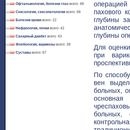
операцией
Офтальмология, болезни глаз
всего: 48
пахового к
Сексология, сексопатология
всего: 68
глубины за
Болезни крови
всего: 22
анатомиче
Нефрология, почки
всего: 42
глубины оп
Сахарный диабет
всего: 43
Флебология, варикозы
всего: 39
Для оценки
Суставы
всего: 67
при варик
проспектив
По способу
вен выдел
больных, о
основная
чреспахов
больных, 
контрольн
традицион