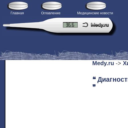
Главная
Оглавление
Медицинские новости
H
Medy.ru
->
Х
❝ Диагнос
❞