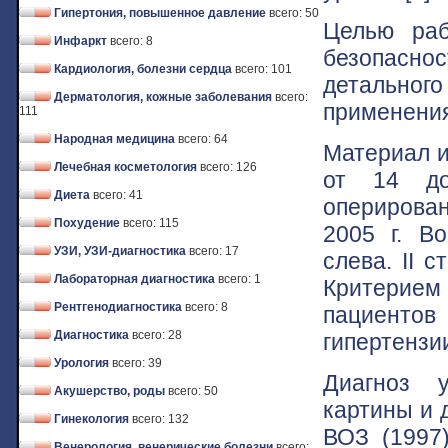
Гипертония, повышенное давление
всего: 50
Целью раб
Инфаркт
всего: 8
безопасно
Кардиология, болезни сердца
всего: 101
детальног
Дерматология, кожные заболевания
всего:
применения
111
Народная медицина
всего: 64
Материал и
Лечебная косметология
всего: 126
от 14 до
Диета
всего: 41
оперирован
Похудение
всего: 115
2005 г. В
УЗИ, УЗИ-диагностика
всего: 17
слева. II 
Лабораторная диагностика
всего: 1
Критерием 
Рентгенодиагностика
всего: 8
пациентов
Диагностика
всего: 28
гипертензи
Урология
всего: 39
Диагноз у
Акушерство, роды
всего: 50
картины и 
Гинекология
всего: 132
ВОЗ (1997
Венерология, венерические болезни
всего: