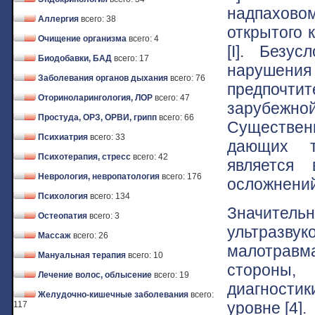
надпаховом
Аллергия
всего: 38
открытого 
Очищение организма
всего: 4
[I]. Безу
Биодобавки, БАД
всего: 17
нарушени
Заболевания органов дыхания
всего: 76
предпочти
Оториноларингология, ЛОР
всего: 47
зарубежной 
Простуда, ОРЗ, ОРВИ, грипп
всего: 66
Существен
Психиатрия
всего: 33
дающих т
Психотерапия, стресс
всего: 42
является
Неврология, невропатология
всего: 176
осложнений
Психология
всего: 134
Значите
Остеопатия
всего: 3
ультразвук
Массаж
всего: 26
малотравм
Мануальная терапия
всего: 10
стороны,
Лечение волос, облысение
всего: 19
диагностик
Желудочно-кишечные заболевания
всего:
уровне [4].
117