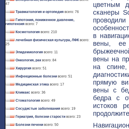
цветным д
47
сканеры So
Травматология и ортопедия
всего: 76
проводили 
Гипотония, пониженное давление,
гипотензия
всего: 7
особенност
Косметология
всего: 210
в навигаци
лечебная физическая культура, ЛФК
всего:
вены, ее
25
брыжеечной
Эпидемиология
всего: 11
вены на пр
Онкология, рак
всего: 84
на спине
Хирургия
всего: 51
диагностик
Инфекционные болезни
всего: 51
прямую ви
Медицинская этика
всего: 17
вены с бе
Климакс
всего: 36
бедра с о
Стоматология
всего: 49
истоков р
Сосудистые заболевания
всего: 19
продолжител
Гериатрия, болезни старости
всего: 23
Навигаци
Болезни печени
всего: 50