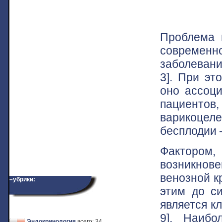
Проблема 
современн
заболевани
3]. При эт
оно ассоци
пациентов
варикоце
бесплодии
Фактором
возникнове
венозной к
–убрики:
этим до с
является к
9]. Наибо
Эндокринология
всего: 34