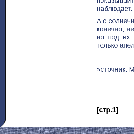
показывай
наблюдает.
А с солнеч
конечно, н
но под их 
только апе
»сточник: 
[стр.1]