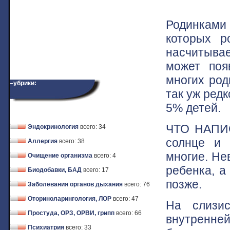
Родинками 
которых р
насчитыва
может поя
многих род
–убрики:
так уж ред
5% детей.
ЧТО НАПИС
Эндокринология
всего: 34
солнце и 
Аллергия
всего: 38
многие. Не
Очищение организма
всего: 4
ребенка, а
Биодобавки, БАД
всего: 17
позже.
Заболевания органов дыхания
всего: 76
Оториноларингология, ЛОР
всего: 47
На слизис
Простуда, ОРЗ, ОРВИ, грипп
всего: 66
внутренне
Психиатрия
всего: 33