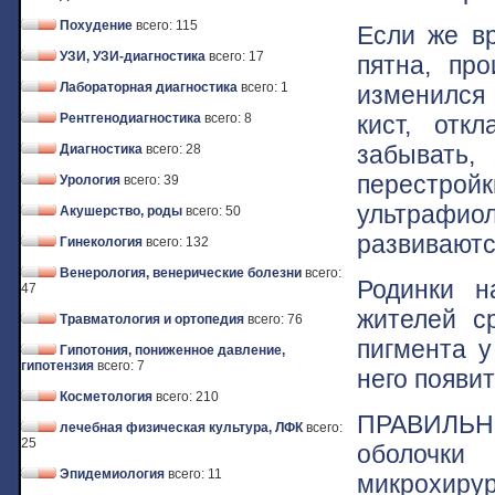
Похудение
всего: 115
Если же вр
УЗИ, УЗИ-диагностика
всего: 17
пятна, про
Лабораторная диагностика
всего: 1
изменился 
кист, отк
Рентгенодиагностика
всего: 8
забывать,
Диагностика
всего: 28
перестр
Урология
всего: 39
ультрафи
Акушерство, роды
всего: 50
развиваютс
Гинекология
всего: 132
Венерология, венерические болезни
всего:
Родинки н
47
жителей с
Травматология и ортопедия
всего: 76
пигмента у
Гипотония, пониженное давление,
гипотензия
всего: 7
него появи
Косметология
всего: 210
ПРАВИЛЬН
лечебная физическая культура, ЛФК
всего:
25
оболочк
Эпидемиология
всего: 11
микрохиру