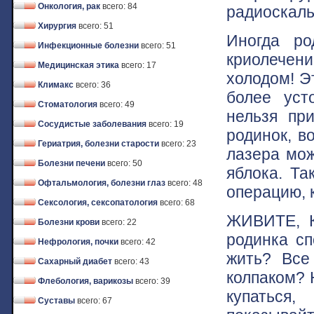
Онкология, рак
всего: 84
радиоскаль
Хирургия
всего: 51
Иногда ро
Инфекционные болезни
всего: 51
криолечен
Медицинская этика
всего: 17
холодом! Э
Климакс
всего: 36
более уст
Стоматология
всего: 49
нельзя пр
Сосудистые заболевания
всего: 19
родинок, в
Гериатрия, болезни старости
всего: 23
лазера мож
Болезни печени
всего: 50
яблока. Та
Офтальмология, болезни глаз
всего: 48
операцию, 
Сексология, сексопатология
всего: 68
ЖИВИТЕ, К
Болезни крови
всего: 22
родинка сп
Нефрология, почки
всего: 42
жить? Все
Сахарный диабет
всего: 43
колпаком? 
Флебология, варикозы
всего: 39
купаться
Суставы
всего: 67