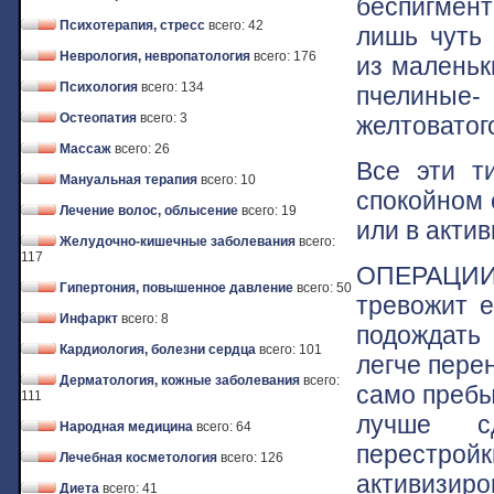
беспигмент
Психотерапия, стресс
всего: 42
лишь чуть 
Неврология, невропатология
всего: 176
из маленьк
Психология
всего: 134
пчелиные
Остеопатия
всего: 3
желтоватого
Массаж
всего: 26
Все эти т
Мануальная терапия
всего: 10
спокойном 
Лечение волос, облысение
всего: 19
или в актив
Желудочно-кишечные заболевания
всего:
117
ОПЕРАЦИИ 
Гипертония, повышенное давление
всего: 50
тревожит е
Инфаркт
всего: 8
подождать 
Кардиология, болезни сердца
всего: 101
легче пере
Дерматология, кожные заболевания
всего:
само пребы
111
лучше сд
Народная медицина
всего: 64
перестрой
Лечебная косметология
всего: 126
активизиро
Диета
всего: 41