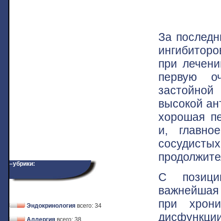
За последн
ингибиторо
при лечени
первую о
застойной
высокой ан
хорошая пе
и, главно
сосуди
продолжите
–убрики:
С позици
важнейшая 
при хрони
Эндокринология
всего: 34
дисфункци
Аллергия
всего: 38