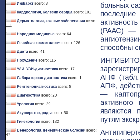
больных сах
Инфаркт
всего: 8
последние 
Кардиология, болезни сердца
всего: 101
активность
Дерматология, кожные заболевания
всего:
111
(РААС) — 
Народная медицина
всего: 64
ангиотензи
Лечебная косметология
всего: 126
способны с
Диета
всего: 41
ИНГИБИТОР
Похудение
всего: 115
зарегистри
УЗИ, УЗИ-диагностика
всего: 17
АПФ (табл.
Лабораторная диагностика
всего: 1
АПФ, дейст
Рентгенодиагностика
всего: 8
— каптопр
Диагностика
всего: 28
активного
Урология
всего: 39
являются п
Акушерство, роды
всего: 50
путям экскр
Гинекология
всего: 132
Антигиперт
Венерология, венерические болезни
всего:
47