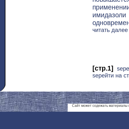
применении
имидазол
одновреме
читать дале
[стр.1]
ѕер
ѕерейти на ст
Сайт может содежать материалы 