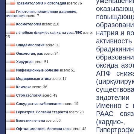
уменьшени
Травматология и ортопедия
всего: 76
оказывающ
Гипотония, пониженное давление,
повыщающе
гипотензия
всего: 7
образован
Косметология
всего: 210
натрия и в
лечебная физическая культура, ЛФК
всего:
25
активност
Эпидемиология
всего: 11
брадикини
Онкология, рак
всего: 84
образован
Хирургия
всего: 51
оксида азо
Инфекционные болезни
всего: 51
АПФ снижа
Медицинская этика
всего: 17
(циркули
Климакс
всего: 36
существо
Стоматология
всего: 49
эндотелии 
Именно с 
Сосудистые заболевания
всего: 19
РААС связ
Гериатрия, болезни старости
всего: 23
(кардио-,
Болезни печени
всего: 50
Гипертроф
Офтальмология, болезни глаз
всего: 48