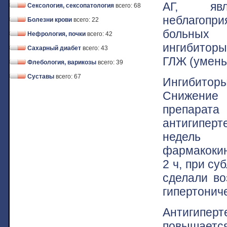
АГ, явл
Сексология, сексопатология
всего: 68
неблагопри
Болезни крови
всего: 22
больных 
Нефрология, почки
всего: 42
ингибитор
Сахарный диабет
всего: 43
ГЛЖ (умень
Флебология, варикозы
всего: 39
Суставы
всего: 67
Ингибиторы
Снижение
препар
антигиперт
недель 
фармакокин
2 ч, при с
сделали во
гипертониче
Антигипе
повышаетс