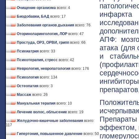
патологиче
Очищение организма
всего: 4
инфаркт
Биодобавки, БАД
всего: 17
исследов
Заболевания органов дыхания
всего: 76
дополнител
Оториноларингология, ЛОР
всего: 47
АПФ: мозг
Простуда, ОРЗ, ОРВИ, грипп
всего: 66
атака (для
Психиатрия
всего: 33
и стабил
Психотерапия, стресс
всего: 42
(профил
Неврология, невропатология
всего: 176
сердечносо
Психология
всего: 134
ингибитор
Остеопатия
всего: 3
препаратов
Массаж
всего: 26
Положите
Мануальная терапия
всего: 10
исчерпыва
Лечение волос, облысение
всего: 19
Препараты
Желудочно-кишечные заболевания
всего:
117
эффектом, 
Гипертония, повышенное давление
всего: 50
гломерулос