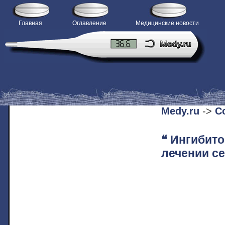
Главная
Оглавление
Медицинские новости
H
Medy.ru
->
С
❝ Ингибит
лечении с