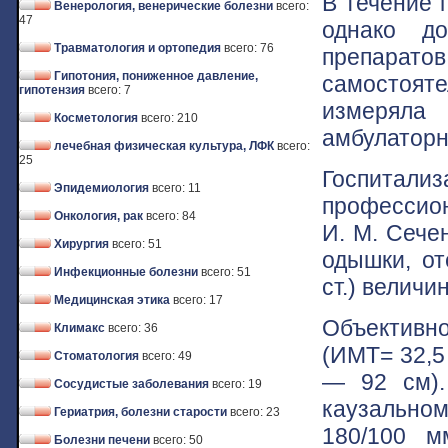
В течение 
Венерология, венерические болезни
всего:
47
однако д
Травматология и ортопедия
всего: 76
препарато
Гипотония, пониженное давление,
самостоят
гипотензия
всего: 7
измеряла 
Косметология
всего: 210
амбулаторн
лечебная физическая культура, ЛФК
всего:
25
Госпитали
Эпидемиология
всего: 11
профессион
Онкология, рак
всего: 84
И. М. Сече
Хирургия
всего: 51
одышки, от
Инфекционные болезни
всего: 51
ст.) величи
Медицинская этика
всего: 17
Объективно
Климакс
всего: 36
(ИМТ= 32,5
Стоматология
всего: 49
— 92 см).
Сосудистые заболевания
всего: 19
каузально
Гериатрия, болезни старости
всего: 23
180/100 м
Болезни печени
всего: 50