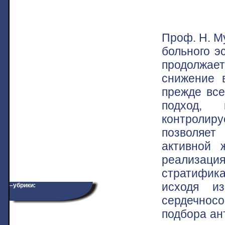
Проф. Н. М
больного э
продолжает
снижение 
прежде все
подход, 
контролир
позволяет
активной 
реализа
стратифика
исходя и
–убрики:
сердечносо
подбора ан