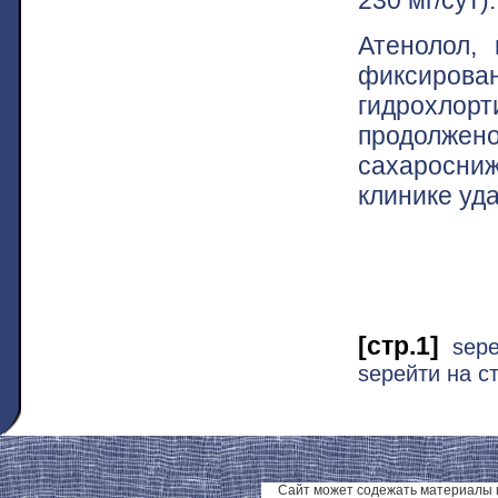
Атенолол,
фиксиро
гидрохло
продолже
сахаросни
клинике уд
[стр.1]
ѕер
ѕерейти на ст
Сайт может содежать материалы 