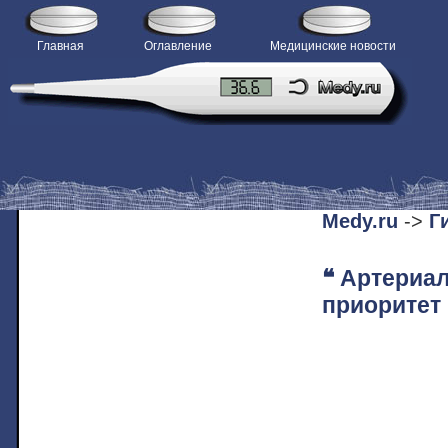
Главная
Оглавление
Медицинские новости
H
Medy.ru
->
Г
❝ Артериа
приоритет