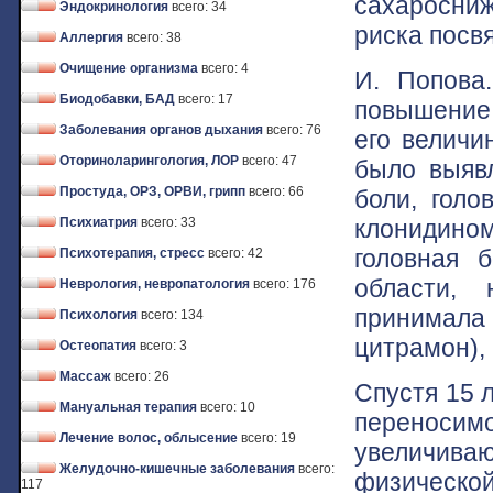
сахаросни
Эндокринология
всего: 34
риска посв
Аллергия
всего: 38
Очищение организма
всего: 4
И. Попова.
Биодобавки, БАД
всего: 17
повышение 
Заболевания органов дыхания
всего: 76
его величи
Оториноларингология, ЛОР
всего: 47
было выяв
Простуда, ОРЗ, ОРВИ, грипп
всего: 66
боли, голо
клонидином
Психиатрия
всего: 33
головная 
Психотерапия, стресс
всего: 42
области, 
Неврология, невропатология
всего: 176
принимал
Психология
всего: 134
цитрамон),
Остеопатия
всего: 3
Массаж
всего: 26
Спустя 15 
Мануальная терапия
всего: 10
переносим
Лечение волос, облысение
всего: 19
увеличива
Желудочно-кишечные заболевания
всего:
физической
117