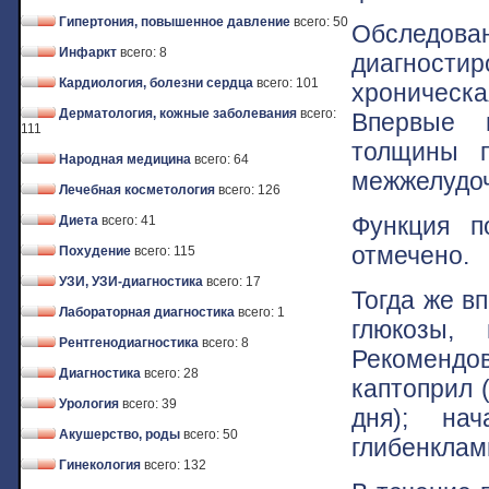
Гипертония, повышенное давление
всего: 50
Обследов
Инфаркт
всего: 8
диагностир
Кардиология, болезни сердца
всего: 101
хроническа
Дерматология, кожные заболевания
всего:
Впервые 
111
толщины п
Народная медицина
всего: 64
межжелудоч
Лечебная косметология
всего: 126
Функция п
Диета
всего: 41
отмечено.
Похудение
всего: 115
УЗИ, УЗИ-диагностика
всего: 17
Тогда же в
Лабораторная диагностика
всего: 1
глюкозы,
Рентгенодиагностика
всего: 8
Рекомендо
Диагностика
всего: 28
каптоприл 
Урология
всего: 39
дня); нач
Акушерство, роды
всего: 50
глибенклам
Гинекология
всего: 132