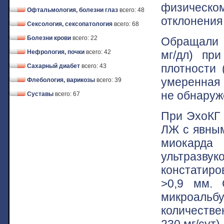
физическ
Офтальмология, болезни глаз
всего: 48
отклонения
Сексология, сексопатология
всего: 68
Болезни крови
всего: 22
Обращали 
мг/дл) пр
Нефрология, почки
всего: 42
плотности 
Сахарный диабет
всего: 43
умеренная 
Флебология, варикозы
всего: 39
не обнаруж
Суставы
всего: 67
При ЭхоКГ 
ЛЖ с явным
миокарда
ультразв
констатир
>0,9 мм. 
микроальб
количестве
230 мг/сут).