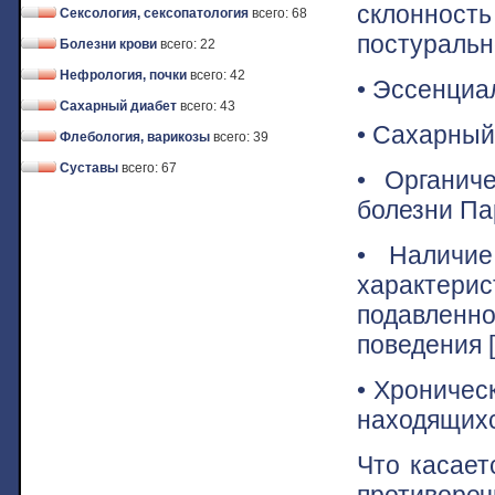
склоннос
Сексология, сексопатология
всего: 68
постуральн
Болезни крови
всего: 22
Нефрология, почки
всего: 42
• Эссенциа
Сахарный диабет
всего: 43
• Сахарный 
Флебология, варикозы
всего: 39
Суставы
всего: 67
• Органич
болезни Па
• Наличие
характери
подавлен
поведения [I
• Хроничес
находящихс
Что касает
противоре