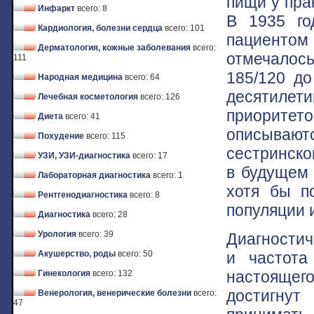
пищи у пра
Инфаркт
всего: 8
В 1935 го
Кардиология, болезни сердца
всего: 101
пациентом
Дерматология, кожные заболевания
всего:
отмечалос
111
185/120 до
Народная медицина
всего: 64
десятилет
Лечебная косметология
всего: 126
приорите
Диета
всего: 41
описываютс
Похудение
всего: 115
сестринско
УЗИ, УЗИ-диагностика
всего: 17
в будущем 
Лабораторная диагностика
всего: 1
хотя бы по
Рентгенодиагностика
всего: 8
популяции 
Диагностика
всего: 28
Урология
всего: 39
Диагностич
и частота
Акушерство, роды
всего: 50
настоящего
Гинекология
всего: 132
достигнут
Венерология, венерические болезни
всего:
47