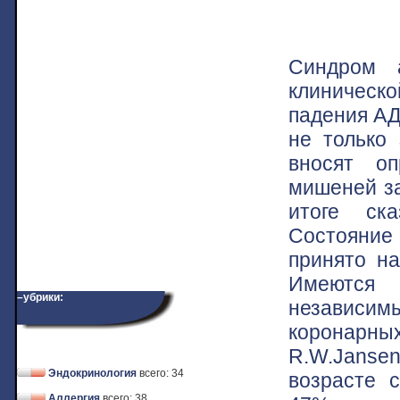
Синдром а
клиническ
падения АД
не только 
вносят оп
мишеней за
итоге ска
Состояние
принято на
Имеются 
–убрики:
независи
коронарн
R.W.Jansen
Эндокринология
всего: 34
возрасте 
Аллергия
всего: 38