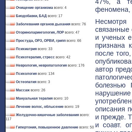
47%, а те
феномена, 
Очищение организма
всего: 4
Биодобавки, БАД
всего: 17
Несмотря
Заболевания органов дыхания
всего: 76
связанные 
Оториноларингология, ЛОР
всего: 47
и ученых е
Простуда, ОРЗ, ОРВИ, грипп
всего: 66
признана к
Психиатрия
всего: 33
после того
Психотерапия, стресс
всего: 42
опубликова
Неврология, невропатология
всего: 176
автор пред
Психология
всего: 134
патологич
Остеопатия
всего: 3
болезнью 
Массаж
всего: 26
нарушени
Мануальная терапия
всего: 10
употреблен
Лечение волос, облысение
всего: 19
описания п
Желудочно-кишечные заболевания
всего:
и прежде. Т
117
и соавт. 
Гипертония, повышенное давление
всего: 50