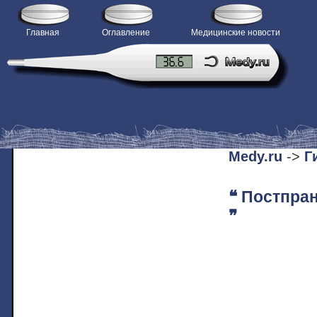
Главная
Оглавление
Медицинские новости
H
Medy.ru
->
Г
❝ Постпран
❞