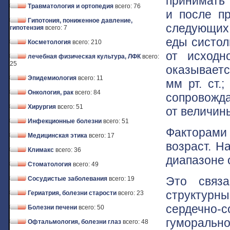
принимать 
Травматология и ортопедия
всего: 76
и после п
Гипотония, пониженное давление,
следующих 
гипотензия
всего: 7
еды систол
Косметология
всего: 210
от исходн
лечебная физическая культура, ЛФК
всего:
25
оказываетс
Эпидемиология
всего: 11
мм рт. ст.
Онкология, рак
всего: 84
сопровожда
Хирургия
всего: 51
от величин
Инфекционные болезни
всего: 51
Факторами 
Медицинская этика
всего: 17
возраст. Н
Климакс
всего: 36
диапазоне о
Стоматология
всего: 49
Это связа
Сосудистые заболевания
всего: 19
структур
Гериатрия, болезни старости
всего: 23
сердечно-
Болезни печени
всего: 50
гуморально
Офтальмология, болезни глаз
всего: 48