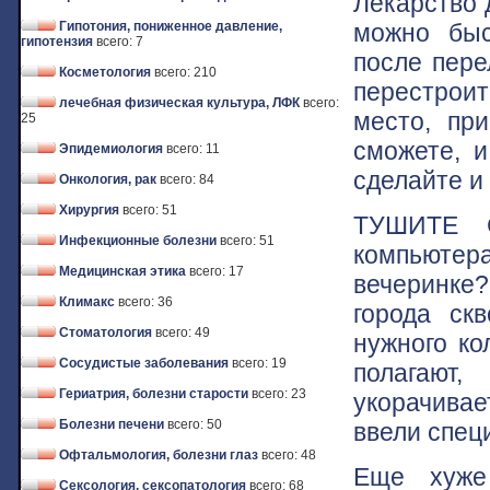
Лекарство 
можно быс
Гипотония, пониженное давление,
гипотензия
всего: 7
после пере
Косметология
всего: 210
перестрои
лечебная физическая культура, ЛФК
всего:
место, пр
25
сможете, и
Эпидемиология
всего: 11
сделайте и
Онкология, рак
всего: 84
Хирургия
всего: 51
ТУШИТЕ С
Инфекционные болезни
всего: 51
компьютер
Медицинская этика
всего: 17
вечеринке?
Климакс
всего: 36
города ск
Стоматология
всего: 49
нужного ко
Сосудистые заболевания
всего: 19
полагают
Гериатрия, болезни старости
всего: 23
укорачива
Болезни печени
всего: 50
ввели спец
Офтальмология, болезни глаз
всего: 48
Еще хуже 
Сексология, сексопатология
всего: 68