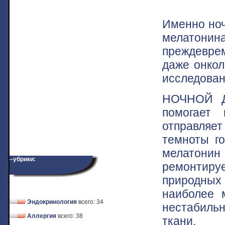
Именно ноч
мелатонина
преждеврем
даже онкол
исследован
НОЧНОЙ Д
помогает 
отправляет
темноты го
мелатонин
–убрики:
ремонтирует
природны
наиболее 
Эндокринология
всего: 34
нестабильн
Аллергия
всего: 38
ткани.