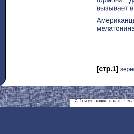
вызывает в
Американ
мелатонин
[стр.1]
ѕере
Сайт может содежать материалы 