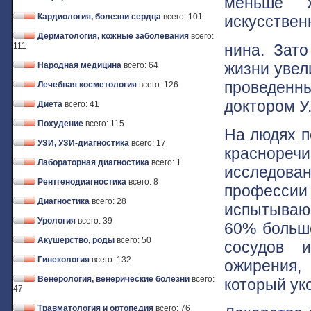
меньше ж
Кардиология, болезни сердца
всего: 101
искусствен
Дерматология, кожные заболевания
всего:
нина. Зат
111
жизни увел
Народная медицина
всего: 64
проведенн
Лечебная косметология
всего: 126
доктором У
Диета
всего: 41
Похудение
всего: 115
На людях п
УЗИ, УЗИ-диагностика
всего: 17
красноре
Лабораторная диагностика
всего: 1
исследован
Рентгенодиагностика
всего: 8
профессии
Диагностика
всего: 28
испытывающ
Урология
всего: 39
60% больше
Акушерство, роды
всего: 50
сосудов и
Гинекология
всего: 132
ожирения, 
Венерология, венерические болезни
всего:
который ук
47
Травматология и ортопедия
всего: 76