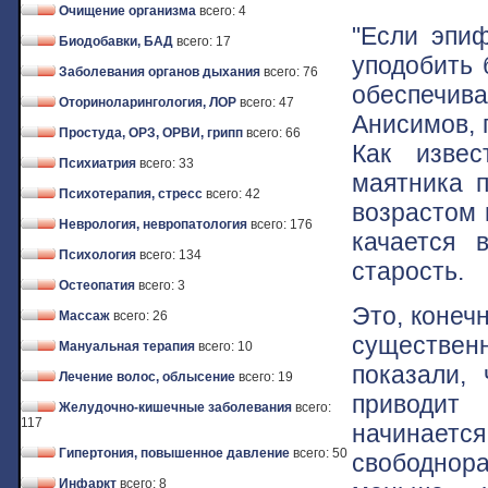
Очищение организма
всего: 4
"Если эпиф
Биодобавки, БАД
всего: 17
уподобить 
Заболевания органов дыхания
всего: 76
обеспечива
Оториноларингология, ЛОР
всего: 47
Анисимов, 
Простуда, ОРЗ, ОРВИ, грипп
всего: 66
Как извес
Психиатрия
всего: 33
маятника п
Психотерапия, стресс
всего: 42
возрастом 
Неврология, невропатология
всего: 176
качается 
Психология
всего: 134
старость.
Остеопатия
всего: 3
Это, конеч
Массаж
всего: 26
существенн
Мануальная терапия
всего: 10
показали, 
Лечение волос, облысение
всего: 19
приводит
Желудочно-кишечные заболевания
всего:
117
начина
Гипертония, повышенное давление
всего: 50
свободнор
Инфаркт
всего: 8