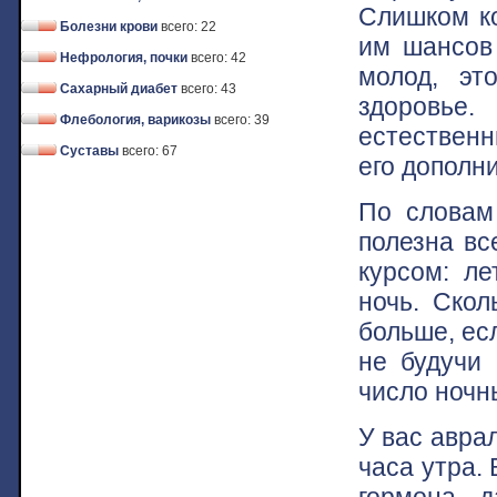
Слишком ко
Болезни крови
всего: 22
им шансов
Нефрология, почки
всего: 42
молод, эт
Сахарный диабет
всего: 43
здоровье
Флебология, варикозы
всего: 39
естественн
Суставы
всего: 67
его дополн
По словам
полезна вс
курсом: ле
ночь. Скол
больше, ес
не будучи 
число ночн
У вас авра
часа утра.
гормона, 