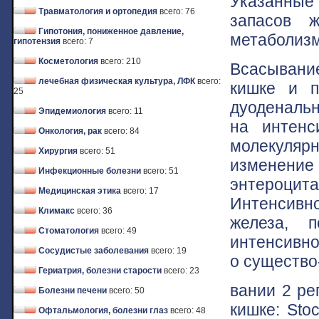
Указанны
Травматология и ортопедия
всего: 76
запасов ж
Гипотония, пониженное давление,
метаболизм
гипотензия
всего: 7
Косметология
всего: 210
Всасывани
лечебная физическая культура, ЛФК
всего:
кишке и п
25
дуоденаль
Эпидемиология
всего: 11
на интенс
Онкология, рак
всего: 84
молекуля
Хирургия
всего: 51
изменен
Инфекционные болезни
всего: 51
энтероци
Медицинская этика
всего: 17
Интенсивн
Климакс
всего: 36
железа, 
Стоматология
всего: 49
интенсивно
Сосудистые заболевания
всего: 19
о существо
Гериатрия, болезни старости
всего: 23
вании 2 ре
Болезни печени
всего: 50
кишке: Sto
Офтальмология, болезни глаз
всего: 48