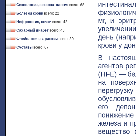
интестина
Сексология, сексопатология
всего: 68
физиологи
Болезни крови
всего: 22
мг, и эрит
Нефрология, почки
всего: 42
увеличении
Сахарный диабет
всего: 43
день (напр
Флебология, варикозы
всего: 39
крови у до
Суставы
всего: 67
В настоящ
агентов ре
(HFE) — бе
на поверх
перегрузк
обусловлив
его депо
понижение
железа и п
вещество 