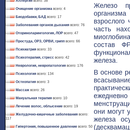
Аллергия
всего: 38
Железо пр
Очищение организма
всего: 4
организма
Биодобавки, БАД
всего: 17
взрослого 
Заболевания органов дыхания
всего: 76
часть нах
Оториноларингология, ЛОР
всего: 47
миоглобин
Простуда, ОРЗ, ОРВИ, грипп
всего: 66
состав Ф
Психиатрия
всего: 33
функциона
Психотерапия, стресс
всего: 42
железа.
Неврология, невропатология
всего: 176
В основе р
Психология
всего: 134
всасывание
Остеопатия
всего: 3
практическ
Массаж
всего: 26
ежедневно 
Мануальная терапия
всего: 10
менструаци
Лечение волос, облысение
всего: 19
они могут 
Желудочно-кишечные заболевания
всего:
железа ос
117
(десквам
Гипертония, повышенное давление
всего: 50