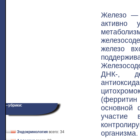
Железо — 
активно 
метаболиз
железосод
железо вх
поддержи
Железосод
ДНК-, д
антиокс
цитохромок
(ферритин
–убрики:
основной 
участие 
контролир
организма.
Эндокринология
всего: 34