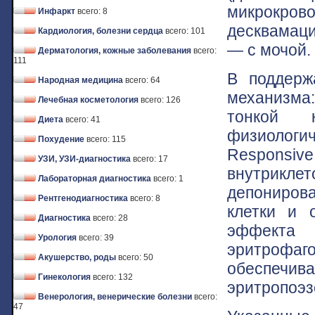
микрокров
Инфаркт
всего: 8
десквамаци
Кардиология, болезни сердца
всего: 101
— с мочой.
Дерматология, кожные заболевания
всего:
111
В поддерж
Народная медицина
всего: 64
механизма:
Лечебная косметология
всего: 126
тонкой 
Диета
всего: 41
физиологи
Похудение
всего: 115
Responsi
УЗИ, УЗИ-диагностика
всего: 17
внутрикл
Лабораторная диагностика
всего: 1
депониров
Рентгенодиагностика
всего: 8
клетки и 
Диагностика
всего: 28
эффекта 
Урология
всего: 39
эритрофаго
Акушерство, роды
всего: 50
обеспечи
Гинекология
всего: 132
эритропоэз
Венерология, венерические болезни
всего:
47