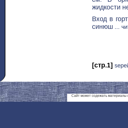
жидкости не
Вход в гор
синюш
... 
[стр.1]
ѕере
Сайт может содежать материалы 