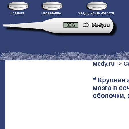
Главная
Оглавление
Медицинские новости
H
Medy.ru
->
С
❝ Крупная 
мозга в с
оболочки, 