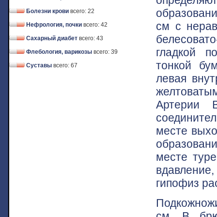
образовани
Болезни крови
всего: 22
см с нера
Нефрология, почки
всего: 42
белесоват
Сахарный диабет
всего: 43
гладкой п
Флебология, варикозы
всего: 39
тонкой бу
Суставы
всего: 67
левая внут
желтоваты
Артерии В
соедините
месте выхо
образовани
месте туре
вдавление
гипофиз ра
Подкожножи
см. В брю