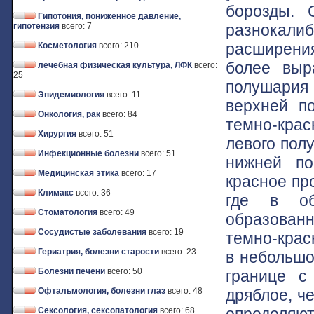
борозды. 
Гипотония, пониженное давление,
разнока
гипотензия
всего: 7
расширения
Косметология
всего: 210
более выр
лечебная физическая культура, ЛФК
всего:
25
полушария
Эпидемиология
всего: 11
верхней по
Онкология, рак
всего: 84
темно-кра
Хирургия
всего: 51
левого пол
Инфекционные болезни
всего: 51
нижней по
Медицинская этика
всего: 17
красное пр
Климакс
всего: 36
где в об
Стоматология
всего: 49
образован
Сосудистые заболевания
всего: 19
темно-красн
Гериатрия, болезни старости
всего: 23
в небольшо
Болезни печени
всего: 50
границе с
дряблое, че
Офтальмология, болезни глаз
всего: 48
определя
Сексология, сексопатология
всего: 68