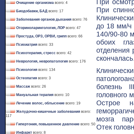
При осмотр
Очищение организма
всего: 4
При спинно
Биодобавки, БАД
всего: 17
Клинически
Заболевания органов дыхания
всего: 76
до 18 мм/ч 
Оториноларингология, ЛОР
всего: 47
140/90-80 
Простуда, ОРЗ, ОРВИ, грипп
всего: 66
обоих гла
Психиатрия
всего: 33
отделения 
Психотерапия, стресс
всего: 42
скончалась
Неврология, невропатология
всего: 176
Клинически
Психология
всего: 134
патологоан
Остеопатия
всего: 3
болезнь I
Массаж
всего: 26
головного м
Мануальная терапия
всего: 10
Острое н
Лечение волос, облысение
всего: 19
геморраги
Желудочно-кишечные заболевания
всего:
117
мозга пар
Гипертония, повышенное давление
всего: 50
Отек голов
Инфаркт
всего: 8