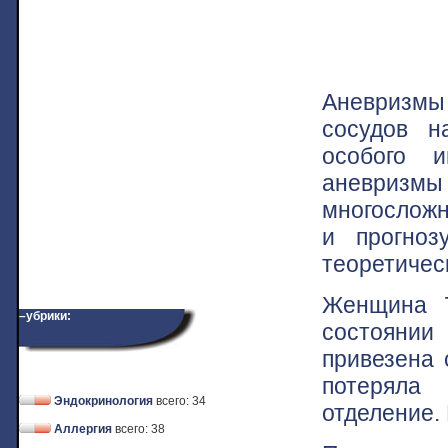
Аневризмы 
сосудов н
особого и
аневризмы 
многосложн
и прогно
теоретичес
Женщина 7
–убрики:
состоянии 
привезена 
потеряла
Эндокринология
всего: 34
отделение. 
Аллергия
всего: 38