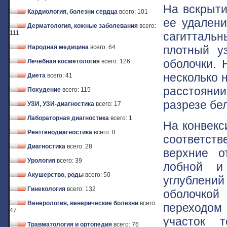
На вскрыти
Кардиология, болезни сердца
всего: 101
ее удалени
Дерматология, кожные заболевания
всего:
111
сагиттальн
плотный у
Народная медицина
всего: 64
оболочки. 
Лечебная косметология
всего: 126
несколько 
Диета
всего: 41
расстояни
Похудение
всего: 115
разрезе бе
УЗИ, УЗИ-диагностика
всего: 17
Лабораторная диагностика
всего: 1
На конвекс
Рентгенодиагностика
всего: 8
соответст
Диагностика
всего: 28
верхние о
Урология
всего: 39
лобной и
Акушерство, роды
всего: 50
углублений
Гинекология
всего: 132
оболочкой
Венерология, венерические болезни
всего:
переходом
47
участок т
Травматология и ортопедия
всего: 76