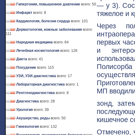
— у 3). Со
Гипертония, повышенное давление
всего: 50
тяжелое и 
Инфаркт
всего: 8
Кардиология, болезни сердца
всего: 101
Через по
Дерматология, кожные заболевания
всего:
интраопера
111
первых час
Народная медицина
всего: 64
и энтеро
Лечебная косметология
всего: 126
использов
Диета
всего: 41
Полисорба
Похудение
всего: 115
осущест
УЗИ, УЗИ-диагностика
всего: 17
Приготовл
Лабораторная диагностика
всего: 1
МП вводили
Рентгенодиагностика
всего: 8
Диагностика
всего: 28
зонд, зате
последующ
Урология
всего: 39
кишечное с
Акушерство, роды
всего: 50
Гинекология
всего: 132
Отмечено, 