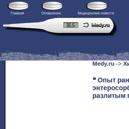
Главная
Оглавление
Медицинские новости
H
Medy.ru
->
Х
❝ Опыт ра
энтеросор
разлитым 