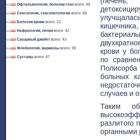
(печень,
Офтальмология, болезни глаз
всего: 48
детоксици
Сексология, сексопатология
всего: 68
улучщала
Болезни крови
всего: 22
кишечника
Нефрология, почки
всего: 42
бактериал
Сахарный диабет
всего: 43
двухкратн
Флебология, варикозы
всего: 39
крови у бо
Суставы
всего: 67
по сравне
Полисорба 
больных к
недостато
случаев и о
Таким об
высокоэфф
разлитого 
органными 