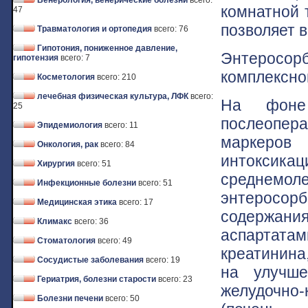
Венерология, венерические болезни
всего:
комнатной 
47
позволяет в
Травматология и ортопедия
всего: 76
Гипотония, пониженное давление,
Энтеросор
гипотензия
всего: 7
комплексно
Косметология
всего: 210
лечебная физическая культура, ЛФК
всего:
На фоне
25
послеопера
Эпидемиология
всего: 11
маркеров
Онкология, рак
всего: 84
интоксикац
Хирургия
всего: 51
среднемо
Инфекционные болезни
всего: 51
энтеросор
Медицинская этика
всего: 17
содер
Климакс
всего: 36
аспартата
Стоматология
всего: 49
креатинина
Сосудистые заболевания
всего: 19
на улучше
Гериатрия, болезни старости
всего: 23
желудочно-
Болезни печени
всего: 50