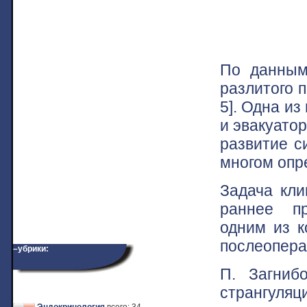
По данным
разлитого п
5]. Одна и
и эвакуатор
развитие с
многом опр
Задача кли
раннее пр
одним из к
послеопера
–убрики:
П. Загниб
странгуля