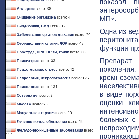
показал в
Эндокринология
всего: 34
энтеросор
Аллергия
всего: 38
МП».
Очищение организма
всего: 4
Биодобавки, БАД
всего: 17
Одна из ве
Заболевания органов дыхания
всего: 76
перитонит
Оториноларингология, ЛОР
всего: 47
функции пр
Простуда, ОРЗ, ОРВИ, грипп
всего: 66
Препарат
Психиатрия
всего: 33
поколения
Психотерапия, стресс
всего: 42
кремнезе
Неврология, невропатология
всего: 176
неселектив
Психология
всего: 134
в виде пор
Остеопатия
всего: 3
оценки кл
Массаж
всего: 26
интенсивн
Мануальная терапия
всего: 10
больных с
Лечение волос, облысение
всего: 19
непроходим
Желудочно-кишечные заболевания
всего:
проникающ
117