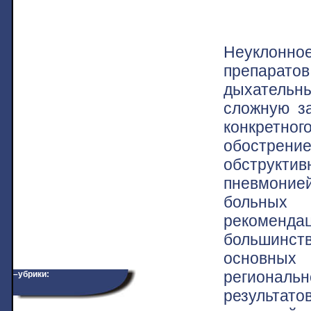
Неуклонно
препаратов
дыхательны
сложную за
конкретного
обострение
обструктив
пневмоние
больных
рекоменд
большинс
основных
региональ
–убрики:
результато