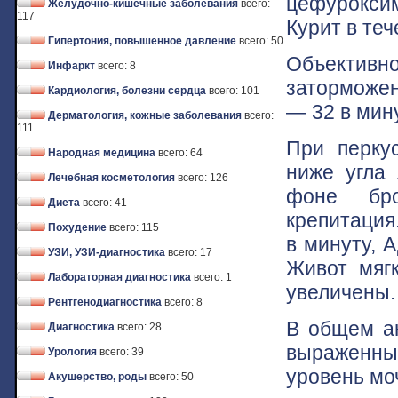
цефурокси
Желудочно-кишечные заболевания
всего:
117
Курит в теч
Гипертония, повышенное давление
всего: 50
Объектив
Инфаркт
всего: 8
заторможен
Кардиология, болезни сердца
всего: 101
— 32 в мину
Дерматология, кожные заболевания
всего:
111
При перку
Народная медицина
всего: 64
ниже угла 
Лечебная косметология
всего: 126
фоне бро
Диета
всего: 41
крепитация
Похудение
всего: 115
в минуту, 
УЗИ, УЗИ-диагностика
всего: 17
Живот мягк
Лабораторная диагностика
всего: 1
увеличены.
Рентгенодиагностика
всего: 8
В общем ан
Диагностика
всего: 28
выраженны
Урология
всего: 39
уровень мо
Акушерство, роды
всего: 50