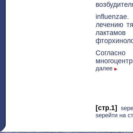
возбудител
influenza
лечению тя
лактамов
фторхинол
Согласн
многоцент
далее
[стр.1]
ѕер
ѕерейти на ст