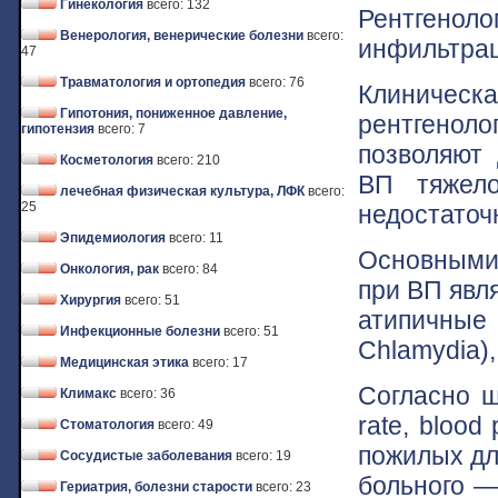
Гинекология
всего: 132
Рентгенол
Венерология, венерические болезни
всего:
инфильтрац
47
Травматология и ортопедия
всего: 76
Клиниче
Гипотония, пониженное давление,
рентгенол
гипотензия
всего: 7
позволяют 
Косметология
всего: 210
ВП тяжел
лечебная физическая культура, ЛФК
всего:
25
недостаточн
Эпидемиология
всего: 11
Основными
Онкология, рак
всего: 84
при ВП явля
Хирургия
всего: 51
атипичные
Инфекционные болезни
всего: 51
Chlamydia),
Медицинская этика
всего: 17
Согласно ш
Климакс
всего: 36
rate, bloo
Стоматология
всего: 49
пожилых дл
Сосудистые заболевания
всего: 19
больного — 
Гериатрия, болезни старости
всего: 23