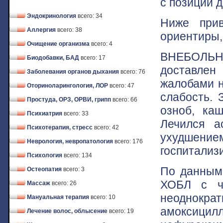
с позиций 
Эндокринология
всего: 34
Ниже прив
Аллергия
всего: 38
ориентиры,
Очищение организма
всего: 4
ВНЕБОЛЬ
Биодобавки, БАД
всего: 17
доставлен
Заболевания органов дыхания
всего: 76
жалобами н
Оториноларингология, ЛОР
всего: 47
слабость. 
Простуда, ОРЗ, ОРВИ, грипп
всего: 66
озноб, ка
Психиатрия
всего: 33
Лечился а
Психотерапия, стресс
всего: 42
ухудшение
Неврология, невропатология
всего: 176
госпитализ
Психология
всего: 134
По данным 
Остеопатия
всего: 3
ХОБЛ с ча
Массаж
всего: 26
неоднокр
Мануальная терапия
всего: 10
амоксици
Лечение волос, облысение
всего: 19