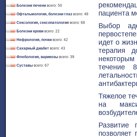
рекоменда
Болезни печени
всего: 50
пациента м
Офтальмология, болезни глаз
всего: 48
Сексология, сексопатология
всего: 68
Выбор ад
Болезни крови
всего: 22
первостеп
Нефрология, почки
всего: 42
идет о жиз
Сахарный диабет
всего: 43
терапия д
некоторым
Флебология, варикозы
всего: 39
течение 
Суставы
всего: 67
летальнос
антибактери
Тяжелое те
на макс
возбудител
Развитие 
позволяет 