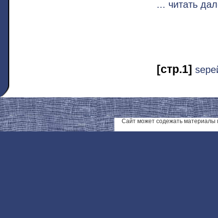
... читать да
[стр.1]
ѕере
Сайт может содежать материалы 