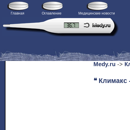
Главная
Оглавление
Медицинские новости
H
Medy.ru
->
К
❝ Климакс 