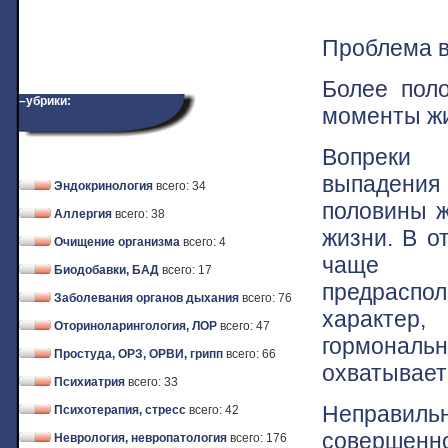
Проблема в
Более пол
–убрики:
моменты жи
Вопреки 
выпадения
Эндокринология
всего: 34
половины ж
Аллергия
всего: 38
жизни. В о
Очищение организма
всего: 4
чаще в
Биодобавки, БАД
всего: 17
предрасп
Заболевания органов дыхания
всего: 76
характер,
Оториноларингология, ЛОР
всего: 47
гормональ
Простуда, ОРЗ, ОРВИ, грипп
всего: 66
охватывает
Психиатрия
всего: 33
Неправильн
Психотерапия, стресс
всего: 42
совершенн
Неврология, невропатология
всего: 176