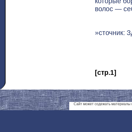
которые бо
волос — се
»сточник: З
[стр.1]
Сайт может содежать материалы 