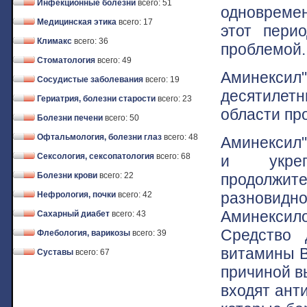
Инфекционные болезни
всего: 51
одновремен
Медицинская этика
всего: 17
этот пери
Климакс
всего: 36
проблемой.
Стоматология
всего: 49
Аминекси
Сосудистые заболевания
всего: 19
десятиле
Гериатрия, болезни старости
всего: 23
области пр
Болезни печени
всего: 50
Офтальмология, болезни глаз
всего: 48
Аминексил"
Сексология, сексопатология
всего: 68
и укрепл
продолжит
Болезни крови
всего: 22
разновидн
Нефрология, почки
всего: 42
Аминекси
Сахарный диабет
всего: 43
Средство 
Флебология, варикозы
всего: 39
витамины В
Суставы
всего: 67
причиной в
входят ант