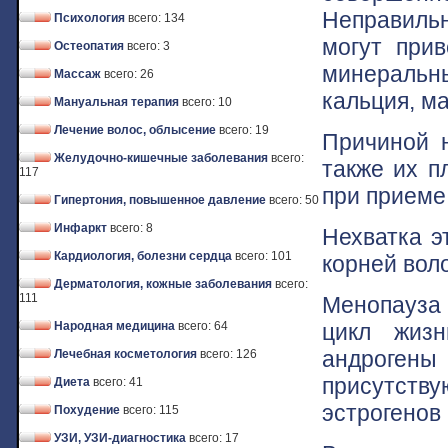
Неправильн
Психология
всего: 134
могут прив
Остеопатия
всего: 3
минеральны
Массаж
всего: 26
кальция, м
Мануальная терапия
всего: 10
Лечение волос, облысение
всего: 19
Причиной 
Желудочно-кишечные заболевания
всего:
также их п
117
при приеме
Гипертония, повышенное давление
всего: 50
Инфаркт
всего: 8
Нехватка э
Кардиология, болезни сердца
всего: 101
корней вол
Дерматология, кожные заболевания
всего:
111
Менопауза
цикл жизн
Народная медицина
всего: 64
андроген
Лечебная косметология
всего: 126
присутст
Диета
всего: 41
эстрогенов
Похудение
всего: 115
УЗИ, УЗИ-диагностика
всего: 17