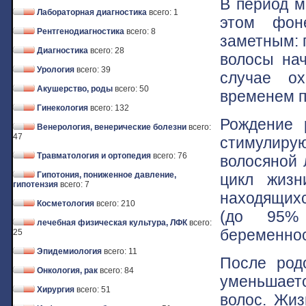
В период м
Лабораторная диагностика
всего: 1
этом фон
Рентгенодиагностика
всего: 8
заметным: 
Диагностика
всего: 28
волосы на
Урология
всего: 39
случае о
Акушерство, роды
всего: 50
временем п
Гинекология
всего: 132
Рождение 
Венерология, венерические болезни
всего:
47
стимулир
Травматология и ортопедия
всего: 76
волосяной 
Гипотония, пониженное давление,
цикл жизн
гипотензия
всего: 7
находящихс
Косметология
всего: 210
(до 95%
лечебная физическая культура, ЛФК
всего:
беременнос
25
Эпидемиология
всего: 11
После род
Онкология, рак
всего: 84
уменьшает
Хирургия
всего: 51
волос. Жиз