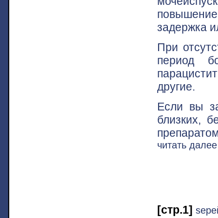
мочеиспу
повышение
задержка и
При отсутс
период б
парацисти
другие.
Если вы з
близких, б
препарато
читать дале
[стр.1]
ѕере