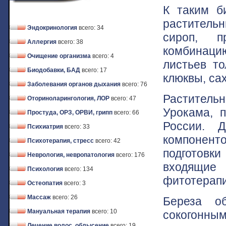
К таким б
раститель
Эндокринология
всего: 34
сироп, п
Аллергия
всего: 38
комбинаци
Очищение организма
всего: 4
листьев то
Биодобавки, БАД
всего: 17
клюквы, са
Заболевания органов дыхания
всего: 76
Раститель
Оториноларингология, ЛОР
всего: 47
Урокама, п
Простуда, ОРЗ, ОРВИ, грипп
всего: 66
России. Д
Психиатрия
всего: 33
компонент
Психотерапия, стресс
всего: 42
подготовки
Неврология, невропатология
всего: 176
входящие 
Психология
всего: 134
фитотерапи
Остеопатия
всего: 3
Массаж
всего: 26
Береза об
Мануальная терапия
всего: 10
сокогонным
Лечение волос, облысение
всего: 19