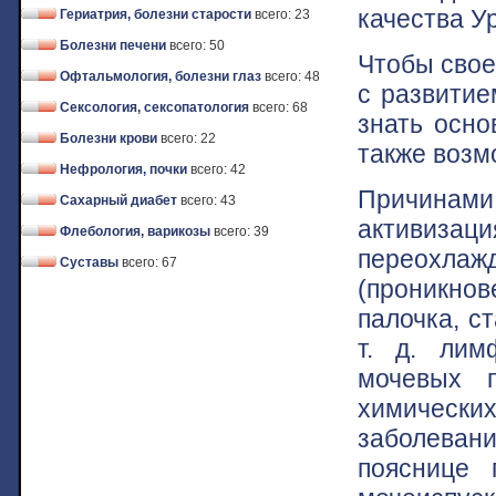
качества У
Гериатрия, болезни старости
всего: 23
Болезни печени
всего: 50
Чтобы свое
Офтальмология, болезни глаз
всего: 48
с развитие
Сексология, сексопатология
всего: 68
знать осно
Болезни крови
всего: 22
также возм
Нефрология, почки
всего: 42
Причинам
Сахарный диабет
всего: 43
активиз
Флебология, варикозы
всего: 39
переохлажд
Суставы
всего: 67
(проникнов
палочка, с
т. д. лим
мочевых п
химическ
заболева
пояснице 