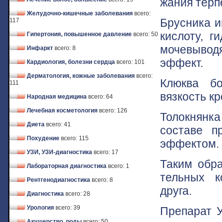
жания терп
Желудочно-кишечные заболевания
всего:
Брусника и
117
кислоту, г
Гипертония, повышенное давление
всего: 50
мочевыво
Инфаркт
всего: 8
эффект.
Кардиология, болезни сердца
всего: 101
Дерматология, кожные заболевания
всего:
Клюква бо
111
вязкость кр
Народная медицина
всего: 64
Лечебная косметология
всего: 126
Толокнянк
Диета
всего: 41
составе п
Похудение
всего: 115
эффектом.
УЗИ, УЗИ-диагностика
всего: 17
Таким обра
Лабораторная диагностика
всего: 1
тельных к
Рентгенодиагностика
всего: 8
друга.
Диагностика
всего: 28
Урология
всего: 39
Препарат У
Акушерство, роды
всего: 50