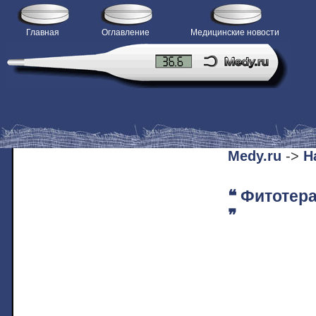
Главная
Оглавление
Медицинские новости
H
Medy.ru
->
Н
❝ Фитотер
❞