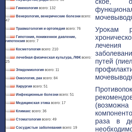
ское, о
функцион
Гинекология
всего: 132
мочевыводя
Венерология, венерические болезни
всего:
47
Урокам р
Травматология и ортопедия
всего: 76
хроническо
Гипотония, пониженное давление,
гипотензия
всего: 7
лечения 
Косметология
всего: 210
заболеван
лечебная физическая культура, ЛФК
всего:
путей (пие
25
профилакт
Эпидемиология
всего: 11
мочевыводя
Онкология, рак
всего: 84
Хирургия
всего: 51
Противопо
Инфекционные болезни
всего: 51
рекоменд
Медицинская этика
всего: 17
(возможн
Климакс
всего: 36
компонент
раза в д
Стоматология
всего: 49
необходимо
Сосудистые заболевания
всего: 19