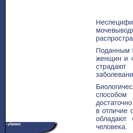
Неспециф
мочевыво
распростра
Поданным 
женщин и 4
страдаю
заболевани
Биологич
способом 
достаточно
в отличие 
обладают 
–убрики:
человека.