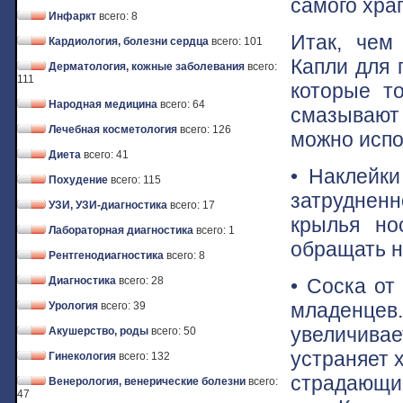
самого хра
Инфаркт
всего: 8
Итак, чем
Кардиология, болезни сердца
всего: 101
Капли для 
Дерматология, кожные заболевания
всего:
111
которые т
Народная медицина
всего: 64
смазывают 
Лечебная косметология
всего: 126
можно испо
Диета
всего: 41
• Наклейки
Похудение
всего: 115
затруднен
УЗИ, УЗИ-диагностика
всего: 17
крылья но
Лабораторная диагностика
всего: 1
обращать н
Рентгенодиагностика
всего: 8
• Соска от
Диагностика
всего: 28
младенцев.
Урология
всего: 39
увеличивае
Акушерство, роды
всего: 50
устраняет 
Гинекология
всего: 132
страдающи
Венерология, венерические болезни
всего:
47