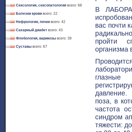
Сексология, сексопатология
всего: 68
В ЛАБОРА
Болезни крови
всего: 22
испробован
Нефрология, почки
всего: 42
вас почти 
Сахарный диабет
всего: 43
радикально
Флебология, варикозы
всего: 39
пройти с
Суставы
всего: 67
организма 
Проводит
лаборатори
глазные 
регистрир
давление.
поза, в ко
частота о
синдром ап
тяжести: до