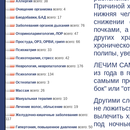
Аллергия
всего: 38
Причиной х
Очищение организма
всего: 4
нижняя че
Биодобавки, БАД
всего: 17
снижении 
Заболевания органов дыхания
всего: 76
почками, 
Оториноларингология, ЛОР
всего: 47
других хр
Простуда, ОРЗ, ОРВИ, грипп
всего: 66
хроническо
Психиатрия
всего: 33
полипы, ув
Психотерапия, стресс
всего: 42
ЛЕЧИМ САМИ
Неврология, невропатология
всего: 176
из года в 
Психология
всего: 134
самыми про
Остеопатия
всего: 3
бок" или "о
Массаж
всего: 26
Другими сл
Мануальная терапия
всего: 10
не ложитьс
Лечение волос, облысение
всего: 19
вылечить х
Желудочно-кишечные заболевания
всего:
117
под ночны
Гипертония, повышенное давление
всего: 50