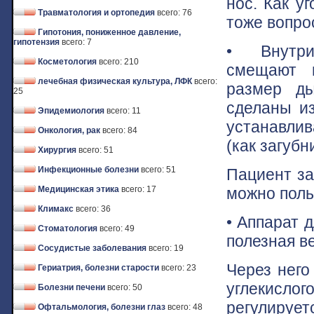
нос. Как у
Травматология и ортопедия
всего: 76
тоже вопро
Гипотония, пониженное давление,
гипотензия
всего: 7
• Внутри
Косметология
всего: 210
смещают в
лечебная физическая культура, ЛФК
всего:
размер ды
25
сделаны из
Эпидемиология
всего: 11
устанавли
Онкология, рак
всего: 84
(как загубн
Хирургия
всего: 51
Инфекционные болезни
всего: 51
Пациент за
можно поль
Медицинская этика
всего: 17
Климакс
всего: 36
• Аппарат 
Стоматология
всего: 49
полезная в
Сосудистые заболевания
всего: 19
Через него
Гериатрия, болезни старости
всего: 23
углекисл
Болезни печени
всего: 50
регулирует
Офтальмология, болезни глаз
всего: 48