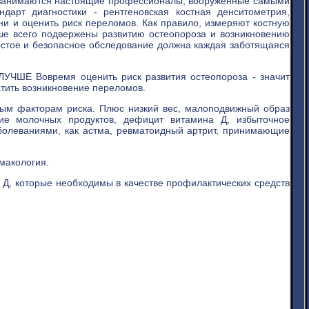
а занимаются настоящие профессионалы, вооруженные самыми
дарт диагностики - рентгеновская костная денситометрия,
ни и оценить риск переломов. Как правило, измеряют костную
ьше всего подвержены развитию остеопороза и возникновению
ростое и безопасное обследование должна каждая заботящаяся
Е Вовремя оценить риск развития остеопороза - значит
тить возникновение переломов.
вным факторам риска. Плюс низкий вес, малоподвижный образ
ние молочных продуктов, дефицит витамина Д, избыточное
болеваниями, как астма, ревматоидный артрит, принимающие
макология.
Д, которые необходимы в качестве профилактических средств