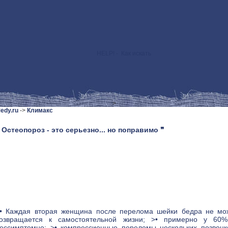
HELP! - Как искать
>
edy.ru
->
Климакс
 Остеопороз - это серьезно... но поправимо ❞
• Каждая вторая женщина после перелома шейки бедра не мож
озвращается к самостоятельной жизни; >• примерно у 60
ессимптомно; >• компрессионные переломы нескольких позвонко