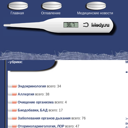
Главная
Оглавление
Медицинские новости
–убрики:
M
❝
Эндокринология
всего: 34
Аллергия
всего: 38
Очищение организма
всего: 4
Биодобавки, БАД
всего: 17
>
Заболевания органов дыхания
всего: 76
в
Оториноларингология, ЛОР
всего: 47
б