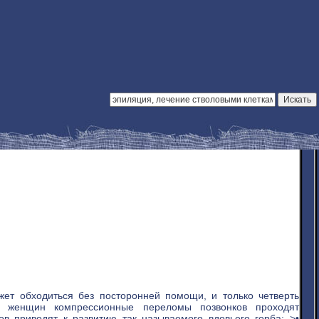
ет обходиться без посторонней помощи, и только четверть
% женщин компрессионные переломы позвонков проходят
в приводят к развитию так называемого вдовьего горба; >•