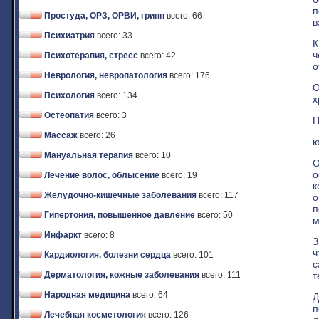
п
Простуда, ОРЗ, ОРВИ, грипп
всего: 66
в
Психиатрия
всего: 33
К
ч
Психотерапия, стресс
всего: 42
о
Неврология, невропатология
всего: 176
О
Психология
всего: 134
х
Остеопатия
всего: 3
П
Массаж
всего: 26
ю
Мануальная терапия
всего: 10
О
о
Лечение волос, облысение
всего: 19
к
Желудочно-кишечные заболевания
всего: 117
о
п
Гипертония, повышенное давление
всего: 50
м
Инфаркт
всего: 8
З
ч
Кардиология, болезни сердца
всего: 101
с
т
Дерматология, кожные заболевания
всего: 111
Народная медицина
всего: 64
Д
п
Лечебная косметология
всего: 126