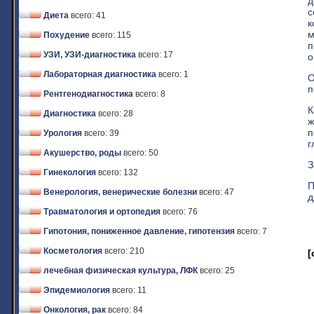
д
с
Диета
всего: 41
к
м
Похудение
всего: 115
п
УЗИ, УЗИ-диагностика
всего: 17
о
Лабораторная диагностика
всего: 1
О
п
Рентгенодиагностика
всего: 8
К
Диагностика
всего: 28
ж
п
Урология
всего: 39
г
Акушерство, роды
всего: 50
З
Гинекология
всего: 132
П
Венерология, венерические болезни
всего: 47
д
Травматология и ортопедия
всего: 76
Гипотония, пониженное давление, гипотензия
всего: 7
Косметология
всего: 210
[
лечебная физическая культура, ЛФК
всего: 25
Эпидемиология
всего: 11
Онкология, рак
всего: 84