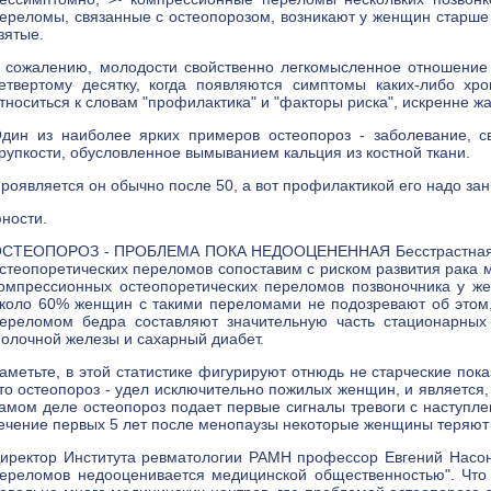
ереломы, связанные с остеопорозом, возникают у женщин старше 
зятые.
 сожалению, молодости свойственно легкомысленное отношение 
етвертому десятку, когда появляются симптомы каких-либо хр
тноситься к словам "профилактика" и "факторы риска", искренне жа
дин из наиболее ярких примеров остеопороз - заболевание, 
рупкости, обусловленное вымыванием кальция из костной ткани.
роявляется он обычно после 50, а вот профилактикой его надо зани
ности.
СТЕОПОРОЗ - ПРОБЛЕМА ПОКА НЕДООЦЕНЕННАЯ Бесстрастная стат
стеопоретических переломов сопоставим с риском развития рака 
омпрессионных остеопоретических переломов позвоночника у ж
коло 60% женщин с такими переломами не подозревают об этом,
ереломом бедра составляют значительную часть стационарных 
олочной железы и сахарный диабет.
аметьте, в этой статистике фигурируют отнюдь не старческие пок
то остеопороз - удел исключительно пожилых женщин, и является,
амом деле остеопороз подает первые сигналы тревоги с наступле
ечение первых 5 лет после менопаузы некоторые женщины теряют
иректор Института ревматологии РАМН профессор Евгений Насон
ереломов недооценивается медицинской общественностью". Что 