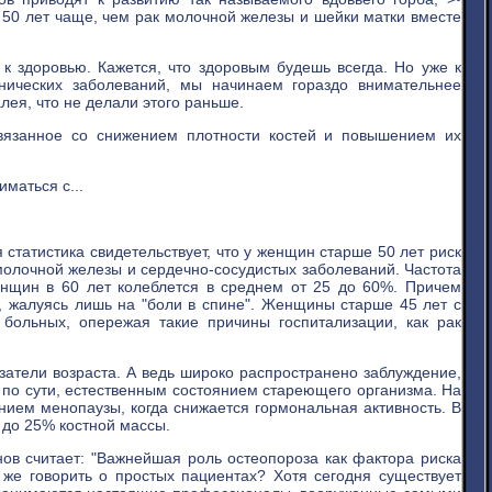
50 лет чаще, чем рак молочной железы и шейки матки вместе
к здоровью. Кажется, что здоровым будешь всегда. Но уже к
онических заболеваний, мы начинаем гораздо внимательнее
лея, что не делали этого раньше.
связанное со снижением плотности костей и повышением их
маться с...
истика свидетельствует, что у женщин старше 50 лет риск
молочной железы и сердечно-сосудистых заболеваний. Частота
енщин в 60 лет колеблется в среднем от 25 до 60%. Причем
 жалуясь лишь на "боли в спине". Женщины старше 45 лет с
больных, опережая такие причины госпитализации, как рак
азатели возраста. А ведь широко распространено заблуждение,
 по сути, естественным состоянием стареющего организма. На
нием менопаузы, когда снижается гормональная активность. В
 до 25% костной массы.
ов считает: "Важнейшая роль остеопороза как фактора риска
же говорить о простых пациентах? Хотя сегодня существует