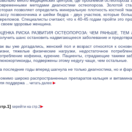
овольно много медицинских центров, где проблемой остеопороз
овременными методами диагностики остеопороза. Золотой стан
оторая позволяет определить минеральную плотность костной тка
ассу позвоночника и шейки бедра - двух участков, которые бол
ереломов. Специалисты считают, что к 40-45 годам пройти это п
 своем здоровье женщина.
ЦЕНКА РИСКА РАЗВИТИЯ ОСТЕОПОРОЗА: ЧЕМ РАНЬШЕ, ТЕМ ЛУЧШ
олучить шанс остановить надвигающееся заболевание и предотвра
ак вы уже догадались, женский пол и возраст относятся к осно
изни, тяжелые физические нагрузки, недостаточное потребле
отребление кофеина, курение. Пациенты, страдающие такими за
люкокортикоиды, подвержены этому недугу чаще, чем остальные.
а последние годы вперед шагнула не только диагностика, но и фар
омимо широко распространенных препаратов кальция и витамина 
ля поддержа
... читать далее
стр.1]
ѕерейти на стр.2