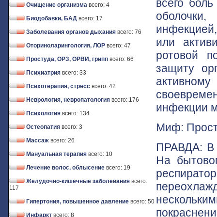
всего боль
Очищение организма
всего: 4
оболочки,
Биодобавки, БАД
всего: 17
инфекцией
Заболевания органов дыхания
всего: 76
или актив
Оториноларингология, ЛОР
всего: 47
ротовой п
Простуда, ОРЗ, ОРВИ, грипп
всего: 66
защиту ор
Психиатрия
всего: 33
активному
Психотерапия, стресс
всего: 42
своевреме
Неврология, невропатология
всего: 176
инфекции м
Психология
всего: 134
Миф: Просту
Остеопатия
всего: 3
Массаж
всего: 26
ПРАВДА: В 
Мануальная терапия
всего: 10
На бытово
Лечение волос, облысение
всего: 19
респира
Желудочно-кишечные заболевания
всего:
переохла
117
нескольк
Гипертония, повышенное давление
всего: 50
покраснени
Инфаркт
всего: 8