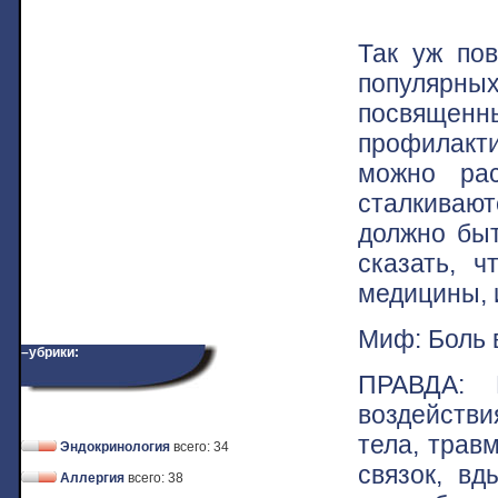
Так уж пов
популярных
посвященн
профилакт
можно ра
сталкивают
должно быт
сказать, 
медицины, 
Миф: Боль в
–убрики:
ПРАВДА: 
воздейств
тела, трав
Эндокринология
всего: 34
связок, в
Аллергия
всего: 38