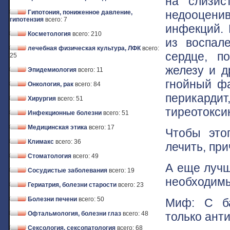
на слизис
недооцени
Гипотония, пониженное давление,
гипотензия
всего: 7
инфекций. 
Косметология
всего: 210
из воспал
лечебная физическая культура, ЛФК
всего:
сердце, п
25
железу и д
Эпидемиология
всего: 11
гнойный фа
Онкология, рак
всего: 84
перикарди
Хирургия
всего: 51
тиреотоксик
Инфекционные болезни
всего: 51
Медицинская этика
всего: 17
Чтобы это
Климакс
всего: 36
лечить, пр
Стоматология
всего: 49
А еще лучш
Сосудистые заболевания
всего: 19
необходимы
Гериатрия, болезни старости
всего: 23
Болезни печени
всего: 50
Миф: С ба
только анти
Офтальмология, болезни глаз
всего: 48
Сексология, сексопатология
всего: 68