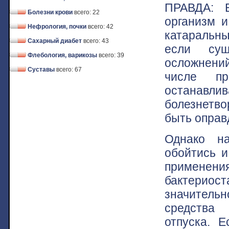
ПРАВДА: Е
Болезни крови
всего: 22
организм и
Нефрология, почки
всего: 42
катаральны
Сахарный диабет
всего: 43
если сущ
Флебология, варикозы
всего: 39
осложнений
Суставы
всего: 67
числе пр
останав
болезнетв
быть оправ
Однако н
обойтись и
применен
бактерио
значительн
средства 
отпуска. 