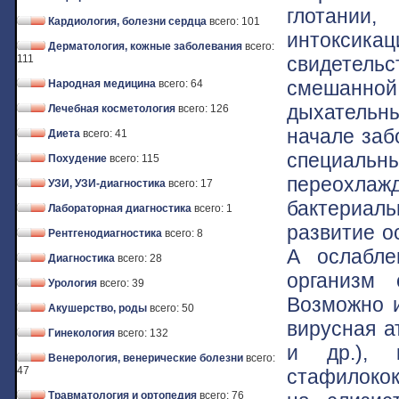
глотании,
Кардиология, болезни сердца
всего: 101
интокси
Дерматология, кожные заболевания
всего:
свидетел
111
смешанной
Народная медицина
всего: 64
дыхательны
Лечебная косметология
всего: 126
начале заб
Диета
всего: 41
специальн
Похудение
всего: 115
переохл
УЗИ, УЗИ-диагностика
всего: 17
бактериал
Лабораторная диагностика
всего: 1
развитие ос
Рентгенодиагностика
всего: 8
А ослабле
Диагностика
всего: 28
организм 
Урология
всего: 39
Возможно и
Акушерство, роды
всего: 50
вирусная а
Гинекология
всего: 132
и др.), к
Венерология, венерические болезни
всего:
47
стафилокок
Травматология и ортопедия
всего: 76