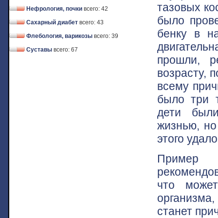
тазовых ко
Нефрология, почки
всего: 42
было прове
Сахарный диабет
всего: 43
бенку в н
Флебология, варикозы
всего: 39
двигательн
Суставы
всего: 67
прошли, р
возрасту, 
всему прич
было три т
дети был
жизнью, но
этого удал
Пример 
рекомендов
что может
организма, 
станет при