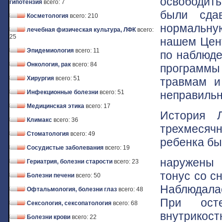
освободить
гипотензия
всего: 7
были сда
Косметология
всего: 210
нормальную
лечебная физическая культура, ЛФК
всего:
25
нашем Цен
Эпидемиология
всего: 11
по наблюд
Онкология, рак
всего: 84
программы 
Хирургия
всего: 51
травмам и
неправильн
Инфекционные болезни
всего: 51
Медицинская этика
всего: 17
История 
Климакс
всего: 36
трехмесячн
Стоматология
всего: 49
ребенка бы
Сосудистые заболевания
всего: 19
наружены 
Гериатрия, болезни старости
всего: 23
тонус со с
Болезни печени
всего: 50
Наблюдалас
Офтальмология, болезни глаз
всего: 48
При осте
Сексология, сексопатология
всего: 68
внутрикос
Болезни крови
всего: 22