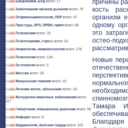
причины ра
Биодобавки, БАД
всего: 17
кость рас
Заболевания органов дыхания
всего: 76
организм е
Оториноларингология, ЛОР
всего: 47
одному орг
Простуда, ОРЗ, ОРВИ, грипп
всего: 66
это затраг
Психиатрия
всего: 33
остео-под
Психотерапия, стресс
всего: 42
рассматрив
Неврология, невропатология
всего: 176
Психология
всего: 134
Новые перс
Остеопатия
всего: 3
отечестве
Массаж
всего: 26
перспект
нормальног
Мануальная терапия
всего: 10
необходи
Лечение волос, облысение
всего: 19
спинномоз
Желудочно-кишечные заболевания
всего:
117
Тамара И
Гипертония, повышенное давление
всего: 50
обеспечива
Инфаркт
всего: 8
Благодаря
Кардиология, болезни сердца
всего: 101