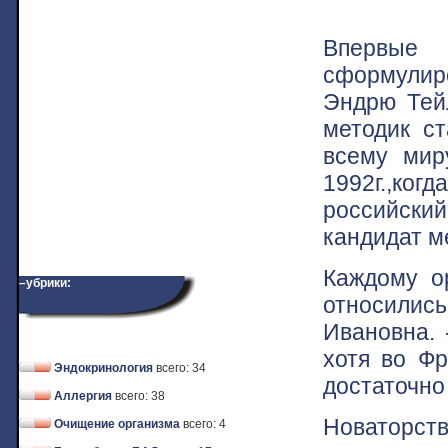
Впервые
сформулир
Эндрю Тей
методик ст
всему мир
1992г.,ког
российски
кандидат м
Каждому ор
–убрики:
относилис
Ивановна. 
хотя во Фр
Эндокринология
всего: 34
достаточно
Аллергия
всего: 38
Новаторств
Очищение организма
всего: 4