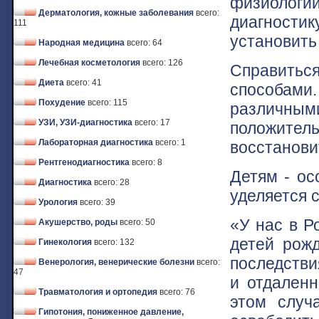
физиологи
Дерматология, кожные заболевания
всего:
диагностик
111
установить
Народная медицина
всего: 64
Лечебная косметология
всего: 126
Справить
Диета
всего: 41
способам
Похудение
всего: 115
различн
УЗИ, УЗИ-диагностика
всего: 17
положител
Лабораторная диагностика
всего: 1
восстанови
Рентгенодиагностика
всего: 8
Детям - ос
Диагностика
всего: 28
уделяется 
Урология
всего: 39
«У нас в Р
Акушерство, роды
всего: 50
детей рожд
Гинекология
всего: 132
последстви
Венерология, венерические болезни
всего:
47
и отдаленн
Травматология и ортопедия
всего: 76
этом случа
Гипотония, пониженное давление,