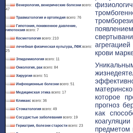
физиологи
Венерология, венерические болезни
всего:
47
тромбог
Травматология и ортопедия
всего: 76
тромборези
Гипотония, пониженное давление,
появлением
гипотензия
всего: 7
свертыван
Косметология
всего: 210
агрегацие
лечебная физическая культура, ЛФК
всего:
25
крови марк
Эпидемиология
всего: 11
Уникал
Онкология, рак
всего: 84
жизнедеят
Хирургия
всего: 51
эффективн
Инфекционные болезни
всего: 51
материнск
Медицинская этика
всего: 17
которое п
Климакс
всего: 36
прогноз бе
Стоматология
всего: 49
как способ
Сосудистые заболевания
всего: 19
коагуляции
Гериатрия, болезни старости
всего: 23
предметом 