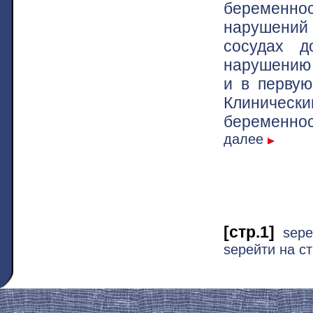
беременнос
нарушений
сосудах д
нарушению 
и в первую
Клиниче
беременнос
далее
[стр.1]
ѕере
ѕерейти на ст