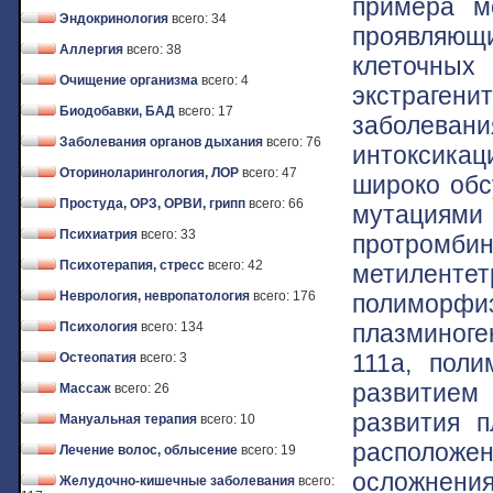
примера м
Эндокринология
всего: 34
проявляющ
Аллергия
всего: 38
клеточны
Очищение организма
всего: 4
экстраге
Биодобавки, БАД
всего: 17
заболевани
Заболевания органов дыхания
всего: 76
интоксикац
Оториноларингология, ЛОР
всего: 47
широко обс
Простуда, ОРЗ, ОРВИ, грипп
всего: 66
мутациям
Психиатрия
всего: 33
протр
Психотерапия, стресс
всего: 42
метилент
Неврология, невропатология
всего: 176
полиморфи
плазминоген
Психология
всего: 134
111a, пол
Остеопатия
всего: 3
развитием 
Массаж
всего: 26
развития п
Мануальная терапия
всего: 10
располож
Лечение волос, облысение
всего: 19
осложнения
Желудочно-кишечные заболевания
всего: