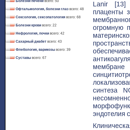
Болезни печени
всего: 50
Lanir [13]
Офтальмология, болезни глаз
всего: 48
плаценты з
Сексология, сексопатология
всего: 68
мембранног
Болезни крови
всего: 22
огромную п
Нефрология, почки
всего: 42
материнс
простран
Сахарный диабет
всего: 43
обеспечи
Флебология, варикозы
всего: 39
антикоагу
Суставы
всего: 67
мембран
синцитиот
локализов
синтеза N
несомненно
морфофунк
эндотелия с
Клиничес