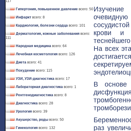
117
Изучение
Гипертония, повышенное давление
всего: 50
очевидную
Инфаркт
всего: 8
сосудистой
Кардиология, болезни сердца
всего: 101
крови и т
Дерматология, кожные заболевания
всего:
111
теснейшего
Народная медицина
всего: 64
На всех эт
Лечебная косметология
всего: 126
достигае
Диета
всего: 41
секретир
эндотелиоц
Похудение
всего: 115
УЗИ, УЗИ-диагностика
всего: 17
В основе 
Лабораторная диагностика
всего: 1
дисфункци
Рентгенодиагностика
всего: 8
тромбоген
Диагностика
всего: 28
тромборези
Урология
всего: 39
Беременнос
Акушерство, роды
всего: 50
раз увелич
Гинекология
всего: 132