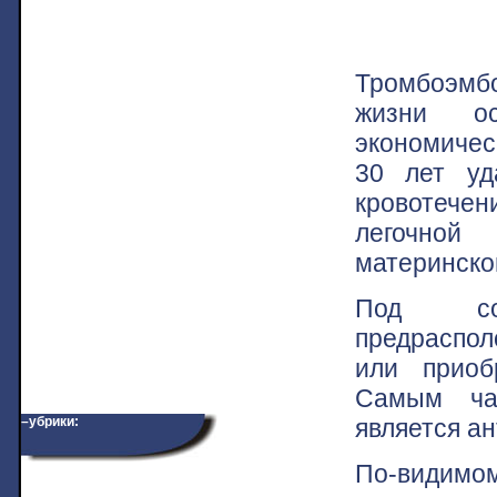
Тромбоэмбо
жизни ос
экономичес
30 лет уд
кровотече
легочной
материнско
Под соб
предраспол
или приоб
Самым ча
является а
–убрики:
По-видимо