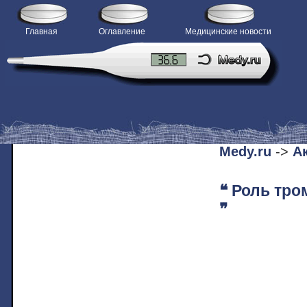
Главная
Оглавление
Медицинские новости
H
Medy.ru
->
А
❝ Роль тро
❞