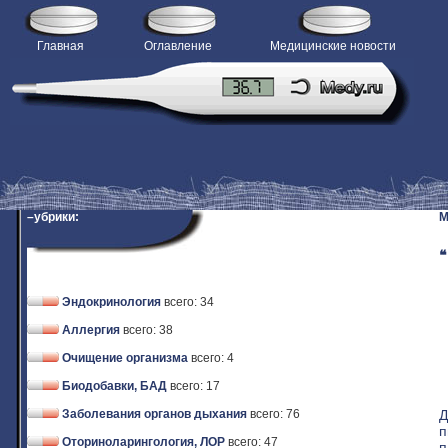
Главная
Оглавление
Медицинские новости
–убрики:
M
❝
Эндокринология
всего: 34
Аллергия
всего: 38
Очищение организма
всего: 4
Биодобавки, БАД
всего: 17
Д
Заболевания органов дыхания
всего: 76
п
Оториноларингология, ЛОР
всего: 47
п