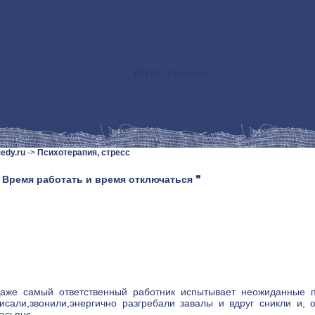
HELP! - Как искать
>
edy.ru
->
Психотерапия, стресс
 Время работать и время отключаться ❞
аже самый ответственный работник испытывает неожиданные п
исали,звонили,энергично разгребали завалы и вдруг сникли и,
асьянс...