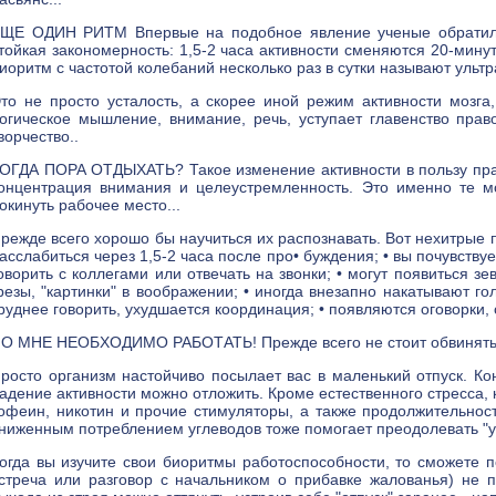
ЩЕ ОДИН РИТМ Впервые на подобное явление ученые обратили 
тойкая закономерность: 1,5-2 часа активности сменяются 20-мину
иоритм с частотой колебаний несколько раз в сутки называют ульт
то не просто усталость, а скорее иной режим активности мозга,
огическое мышление, внимание, речь, уступает главенство пра
ворчество..
ОГДА ПОРА ОТДЫХАТЬ? Такое изменение активности в пользу прав
онцентрация внимания и целеустремленность. Это именно те мо
окинуть рабочее место...
режде всего хорошо бы научиться их распознавать. Вот нехитрые п
асслабиться через 1,5-2 часа после про• буждения; • вы почувству
оворить с коллегами или отвечать на звонки; • могут появиться зе
резы, "картинки" в воображении; • иногда внезапно накатывают го
руднее говорить, ухудшается координация; • появляются оговорки, 
О МНЕ НЕОБХОДИМО РАБОТАТЬ! Прежде всего не стоит обвинять 
росто организм настойчиво посылает вас в маленький отпуск. Ко
адение активности можно отложить. Кроме естественного стресса, 
офеин, никотин и прочие стимуляторы, а также продолжительност
ниженным потреблением углеводов тоже помогает преодолевать "у
огда вы изучите свои биоритмы работоспособности, то сможете п
стреча или разговор с начальником о прибавке жалованья) не 