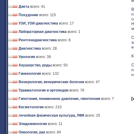
в
Диета
всего: 41
В
п
Похудение
всего: 115
с
Н
УЗИ, УЗИ-диагностика
всего: 17
м
Лабораторная диагностика
всего: 1
С
Рентгенодиагностика
всего: 8
з
е
Диагностика
всего: 28
К
Урология
всего: 39
С
Акушерство, роды
всего: 50
п
Гинекология
всего: 132
н
Венерология, венерические болезни
всего: 47
Травматология и ортопедия
всего: 76
[
Гипотония, пониженное давление, гипотензия
всего: 7
Косметология
всего: 210
лечебная физическая культура, ЛФК
всего: 25
Эпидемиология
всего: 11
Онкология, рак
всего: 84