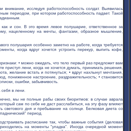
внимание, исследуя работоспособность солдат. Выявилась
тным периодом, при котором работоспособность падает. Такой
радианным.
 как и сон. В это время левое полушарие, ответственное за
вому, нацеленному на мечты, фантазии, образное мышление,
ого полушария особенно заметно на работе, когда требуется
менты, когда вдруг хочется устроить перекур, выпить кофе,
ризнаки: • можно ожидать, что тело первый раз предложит вам
ете приступ лени, когда не хочется думать, принимать решения,
вота, желание встать и потянуться; • вдруг нахлынут мечтания,
лод, пониженное настроение, раздражительность; • становится
описки, ошибки, забывчивость.
себя в лени.
нечно, мы не полные рабы своих биоритмов: в случае аврала
который сам по себе не даст расслабиться, на эту фазу влияют
ь светового дня и пребывание на солнце. Белковая диета со
паднический" период.
одстраивать расписание так, чтобы важные события (деловая
приходились на моменты "упадка". Иногда очередной момент