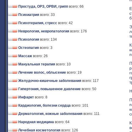
Простуда, ОРЗ, ОРВИ, грипп
всего: 66
Е
с
Психиатрия
всего: 33
б
Психотерапия, стресс
всего: 42
Э
л
Неврология, невропатология
всего: 176
т
Психология
всего: 134
К
Остеопатия
всего: 3
к
п
Массаж
всего: 26
П
Мануальная терапия
всего: 10
р
г
Лечение волос, облысение
всего: 19
г
Желудочно-кишечные заболевания
всего: 117
т
Гипертония, повышенное давление
всего: 50
Н
Инфаркт
всего: 8
П
п
Кардиология, болезни сердца
всего: 101
к
с
Дерматология, кожные заболевания
всего: 111
Народная медицина
всего: 64
К
в
Лечебная косметология
всего: 126