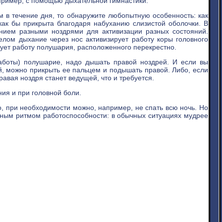
например, с помощью дыхательной гимнастики.
 течение дня, то обнаружите любопытную особенность: как
 как бы прикрыта благодаря набуханию слизистой оболочки. В
анием разными ноздрями для активизации разных состояний.
елом дыхание через нос активизирует работу коры головного
рует работу полушария, расположенного перекрестно.
работы) полушарие, надо дышать правой ноздрей. И если вы
й, можно прикрыть ее пальцем и подышать правой. Либо, если
правая ноздря станет ведущей, что и требуется.
ия и при головной боли.
 при необходимости можно, например, не спать всю ночь. Но
нным ритмом работоспособности: в обычных ситуациях мудрее