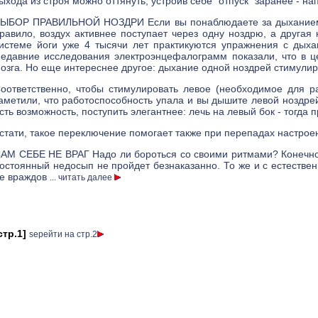
ыхода из строя можно оттянуть, устроив себе "отпуск" заранее - 
ЫБОР ПРАВИЛЬНОЙ НОЗДРИ Если вы понаблюдаете за дыханием в
равило, воздух активнее поступает через одну ноздрю, а другая
истеме йоги уже 4 тысячи лет практикуются упражнения с дых
едавние исследования электроэнцефалограмм показали, что в ц
озга. Но еще интереснее другое: дыхание одной ноздрей стимули
оответственно, чтобы стимулировать левое (необходимое для 
аметили, что работоспособность упала и вы дышите левой ноздре
сть возможность, поступить элегантнее: лечь на левый бок - тогда 
стати, такое переключение помогает также при перепадах настроен
АМ СЕБЕ НЕ ВРАГ Надо ли бороться со своими ритмами? Конечно,
остоянный недосып не пройдет безнаказанно. То же и с естестве
е враждов
... читать далее
стр.1]
ѕерейти на стр.2