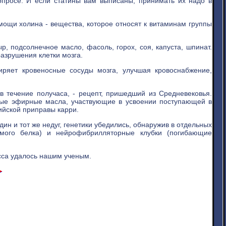
опросе. И если статины вам выписаны, принимать их надо в
мощи холина - вещества, которое относят к витаминам группы
р, подсолнечное масло, фасоль, горох, соя, капуста, шпинат.
азрушения клетки мозга.
ряет кровеносные сосуды мозга, улучшая кровоснабжение,
в течение получаса, - рецепт, пришедший из Средневековья.
ные эфирные масла, участвующие в усвоении поступающей в
йской приправы карри.
 и тот же недуг, генетики убедились, обнаружив в отдельных
имого белка) и нейрофибрилляторные клубки (погибающие
сса удалось нашим ученым.