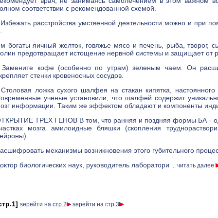
екомендует врач, не занимаясь самолечением в этом важном в
олном соответствии с рекомендованной схемой.
 Избежать расстройства умственной деятельности можно и при по
.
м богаты яичный желток, говяжье мясо и печень, рыба, творог, сы
олин предотвращает истощение нервной системы и защищает от р
 Замените кофе (особенно по утрам) зеленым чаем. Он расши
крепляет стенки кровеносных сосудов.
 Столовая ложка сухого шалфея на стакан кипятка, настоянного 
овременные ученые установили, что шалфей содержит уникаль
озг информации. Таким же эффектом обладают и компоненты инди
ТКРЫТИЕ ТРЕХ ГЕНОВ В том, что ранняя и поздняя формы БА - один
частках мозга амилоидные бляшки (скопления труднораствор
ейроны).
асшифровать механизмы возникновения этого губительного проце
октор биологических наук, руководитель лаборатори
... читать далее
стр.1]
ѕерейти на стр.2
ѕерейти на стр.3