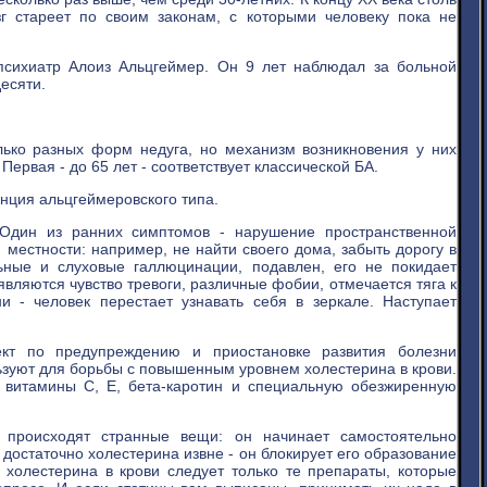
г стареет по своим законам, с которыми человеку пока не
психиатр Алоиз Альцгеймер. Он 9 лет наблюдал за больной
есяти.
лько разных форм недуга, но механизм возникновения у них
рвая - до 65 лет - соответствует классической БА.
енция альцгеймеровского типа.
Один из ранних симптомов - нарушение пространственной
местности: например, не найти своего дома, забыть дорогу в
льные и слуховые галлюцинации, подавлен, его не покидает
вляются чувство тревоги, различные фобии, отмечается тяга к
и - человек перестает узнавать себя в зеркале. Наступает
по предупреждению и приостановке развития болезни
ьзуют для борьбы с повышенным уровнем холестерина в крови.
витамины С, Е, бета-каротин и специальную обезжиренную
 происходят странные вещи: он начинает самостоятельно
 достаточно холестерина извне - он блокирует его образование
 холестерина в крови следует только те препараты, которые