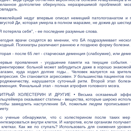
еланное долголетие обернулось неразрешимой проблемой: моз
овладать.
яжелейший недуг впервые описал немецкий патологоанатом и 
вгустой Ди, которая умерла в полном маразме, не дожив до шестид
Я потеряла себя", - ее последние разумные слова.
егодня врачи сходятся во мнении, что БА подразумевает неско
ходный. Психиатры различают раннюю и позднюю форму болезни. Пе
торая - после 65 лет - старческая деменция (слабоумие), или дем
ервые проявления - ухудшение памяти на текущие события. 
риентировки: больной может заблудиться даже в хорошо знакомой 
агазин, куда ходил долгие годы... Человек жалуется на зрите
епрессия. Он становится агрессивен. У большинства пациентов поя
родяжничеству, нарушается суточный ритм. Второй этап болезн
еменция. Финальный этап - полная атрофия головного мозга.
ИТРЫЙ ХОЛЕСТЕРИН И ДРУГИЕ • Весьма осязаемый эффект 
льцгеймера оказывают статины - вещества, которые широко испол
тобы замедлить наступление БА, пожилым людям прописывают 
иету.
о ученые обнаружили, что с холестерином после таких мер
интезироваться внутри клеток. И напротив, если организм получает
 клетках. Как же по ступать? Использовать для снижения уровня