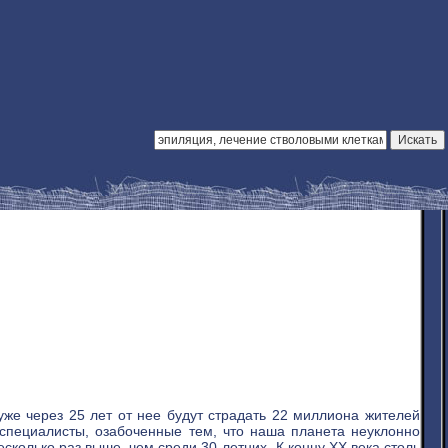
уже через 25 лет от нее будут страдать 22 миллиона жителей
 специалисты, озабоченные тем, что наша планета неуклонно
сколько раз выше, чем среди 30-летних. К концу XX века столь