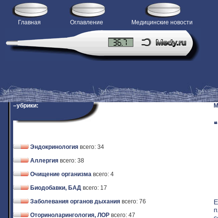
Главная
Оглавление
Медицинские новости
–убрики:
M
❝
Эндокринология
всего: 34
Аллергия
всего: 38
Очищение организма
всего: 4
Биодобавки, БАД
всего: 17
Е
Заболевания органов дыхания
всего: 76
п
Оториноларингология, ЛОР
всего: 47
с