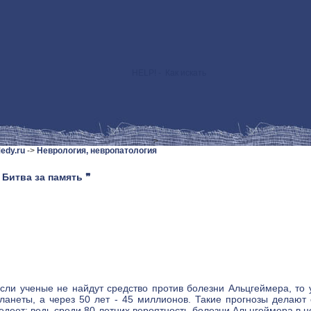
HELP! - Как искать
>
edy.ru
->
Неврология, невропатология
 Битва за память ❞
сли ученые не найдут средство против болезни Альцгеймера, то 
ланеты, а через 50 лет - 45 миллионов. Такие прогнозы делают
едеет: ведь среди 80-летних вероятность болезни Альцгеймера в не