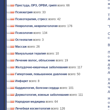
ж
Простуда, ОРЗ, ОРВИ, грипп
всего: 66
с
Психиатрия
всего: 33
Т
А
Психотерапия, стресс
всего: 42
"
Неврология, невропатология
всего: 176
Психология
всего: 134
С
с
Остеопатия
всего: 3
В
Массаж
всего: 26
П
Мануальная терапия
всего: 10
о
м
Лечение волос, облысение
всего: 19
д
Желудочно-кишечные заболевания
всего: 117
б
д
Гипертония, повышенное давление
всего: 50
Х
Инфаркт
всего: 8
А
Ч
Кардиология, болезни сердца
всего: 101
д
Дерматология, кожные заболевания
всего: 111
Н
Народная медицина
всего: 64
с
в
Лечебная косметология
всего: 126