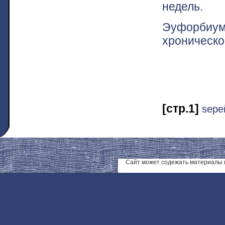
недель.
Эуфорбиу
хроническ
[стр.1]
ѕере
Сайт может содежать материалы 