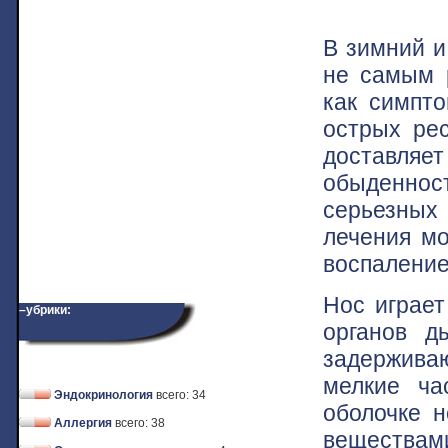
В зимний и
не самым 
как симпто
острых ре
доставля
обыденнос
серьезных
лечения мо
воспаление
Нос играет
–убрики:
органов д
задержива
мелкие ча
Эндокринология
всего: 34
оболочке 
Аллергия
всего: 38
веществами