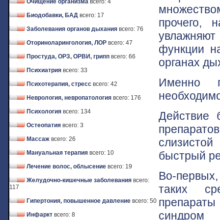
Очищение организма
всего: 4
множество
Биодобавки, БАД
всего: 17
прочего, 
Заболевания органов дыхания
всего: 76
увлажняют
Оториноларингология, ЛОР
всего: 47
функции на
Простуда, ОРЗ, ОРВИ, грипп
всего: 66
органах дых
Психиатрия
всего: 33
Именно п
Психотерапия, стресс
всего: 42
необходимо
Неврология, невропатология
всего: 176
Психология
всего: 134
Действие 
Остеопатия
всего: 3
препаратов
Массаж
всего: 26
слизистой
быстрый ре
Мануальная терапия
всего: 10
Лечение волос, облысение
всего: 19
Во-первых
Желудочно-кишечные заболевания
всего:
таких сре
117
препараты
Гипертония, повышенное давление
всего: 50
синдром 
Инфаркт
всего: 8