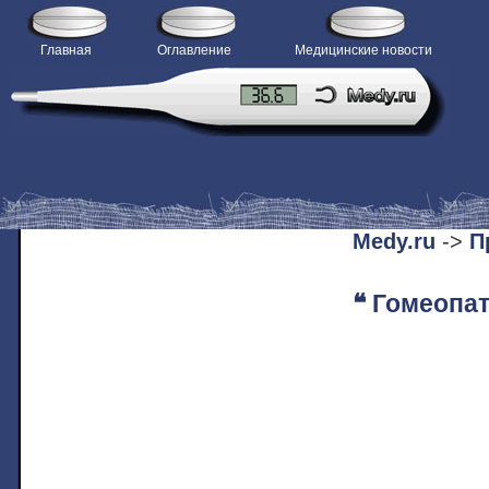
Главная
Оглавление
Медицинские новости
H
Medy.ru
->
П
❝ Гомеопат