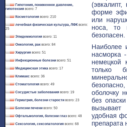
(эвкалипт,
Гипотония, пониженное давление,
гипотензия
всего: 7
форме эфи
Косметология
всего: 210
или наруш
лечебная физическая культура, ЛФК
всего:
носа, то 
25
безопасен.
Эпидемиология
всего: 11
Онкология, рак
всего: 84
Наиболее и
Хирургия
всего: 51
насморка 
немецкой 
Инфекционные болезни
всего: 51
только би
Медицинская этика
всего: 17
минеральн
Климакс
всего: 36
безопасно,
Стоматология
всего: 49
оболочку н
Сосудистые заболевания
всего: 19
без опаски
Гериатрия, болезни старости
всего: 23
вызывает 
Болезни печени
всего: 50
удобная фо
Офтальмология, болезни глаз
всего: 48
препарата 
Сексология, сексопатология
всего: 68