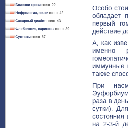
Болезни крови
всего: 22
Особо стои
Нефрология, почки
всего: 42
обладает п
Сахарный диабет
всего: 43
первый гом
Флебология, варикозы
всего: 39
действие д
Суставы
всего: 67
А, как изв
именно 
гомеопати
иммунные и
также спос
При насм
Эуфорбиум
раза в ден
сутки). Дл
состояния 
на 2-3-й д