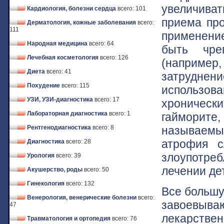
увеличива
Кардиология, болезни сердца
всего: 101
приема про
Дерматология, кожные заболевания
всего:
111
применени
Народная медицина
всего: 64
быть чре
Лечебная косметология
всего: 126
(наприме
Диета
всего: 41
затруднен
Похудение
всего: 115
использо
УЗИ, УЗИ-диагностика
всего: 17
хроническ
Лабораторная диагностика
всего: 1
гайморите
называемы
Рентгенодиагностика
всего: 8
атрофия с
Диагностика
всего: 28
злоупотре
Урология
всего: 39
лечении де
Акушерство, роды
всего: 50
Гинекология
всего: 132
Все большу
Венерология, венерические болезни
всего:
завоевыва
47
лекарств
Травматология и ортопедия
всего: 76