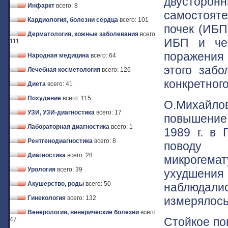
двусторонн
Инфаркт
всего: 8
самостоят
Кардиология, болезни сердца
всего: 101
почек (ИБП
Дерматология, кожные заболевания
всего:
ИБП и чем
111
поражения
Народная медицина
всего: 64
этого заб
Лечебная косметология
всего: 126
конкретног
Диета
всего: 41
Похудение
всего: 115
О.Михайло
УЗИ, УЗИ-диагностика
всего: 17
повышение 
Лабораторная диагностика
всего: 1
1989 г. в
Рентгенодиагностика
всего: 8
поводу х
Диагностика
всего: 28
микрогемат
Урология
всего: 39
ухудшени
Акушерство, роды
всего: 50
наблюдали
измерялось
Гинекология
всего: 132
Венерология, венерические болезни
всего:
Стойкое по
47