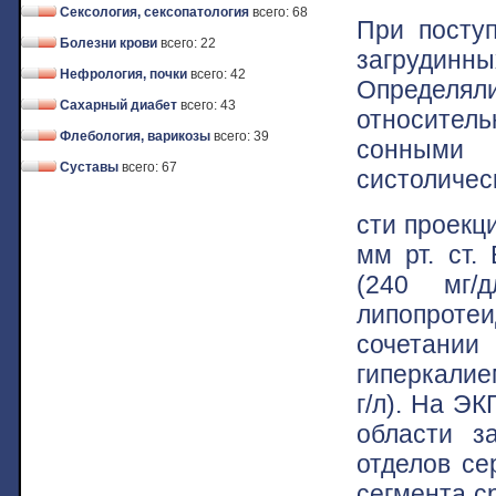
Сексология, сексопатология
всего: 68
При посту
Болезни крови
всего: 22
загрудинны
Нефрология, почки
всего: 42
Определял
Сахарный диабет
всего: 43
относител
Флебология, варикозы
всего: 39
сонными 
Суставы
всего: 67
систоличес
сти проекц
мм рт. ст.
(240 мг/
липопротеи
сочетани
гиперкалие
г/л). На Э
области з
отделов се
сегмента с