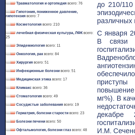
до 210/110 
Травматология и ортопедия
всего: 76
эпизодиче
Гипотония, пониженное давление,
гипотензия
всего: 7
различных 
Косметология
всего: 210
С января 2
лечебная физическая культура, ЛФК
всего:
25
В связи 
Эпидемиология
всего: 11
госпитали
Онкология, рак
всего: 84
Вадрен
Хирургия
всего: 51
ангиоте
Инфекционные болезни
всего: 51
обеспечил
Медицинская этика
всего: 17
приступы
Климакс
всего: 36
повышение
Стоматология
всего: 49
мг%). В ка
недостаточ
Сосудистые заболевания
всего: 19
декабре 
Гериатрия, болезни старости
всего: 23
госпитализ
Болезни печени
всего: 50
И.М. Сечен
Офтальмология, болезни глаз
всего: 48