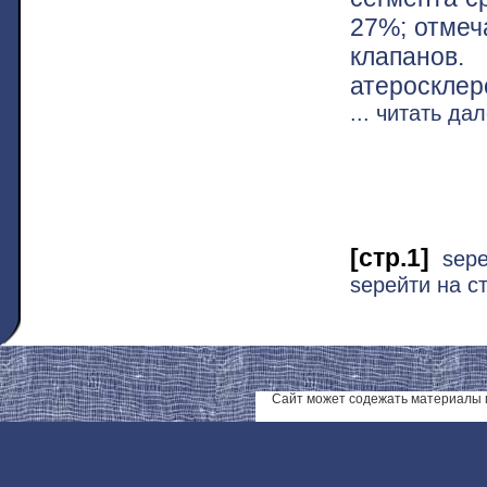
27%; отмеч
клапанов
атеросклер
... читать да
[стр.1]
ѕер
ѕерейти на ст
Сайт может содежать материалы 