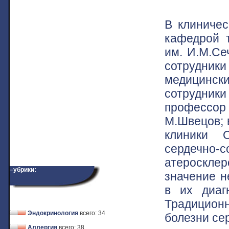
В клиниче
кафедрой 
им. И.М.Се
сотрудник
медицинс
сотрудник
профессор
М.Швецов; 
клиники 
сердечн
атеросклер
–убрики:
значение н
в их диаг
Традицион
Эндокринология
всего: 34
болезни се
Аллергия
всего: 38