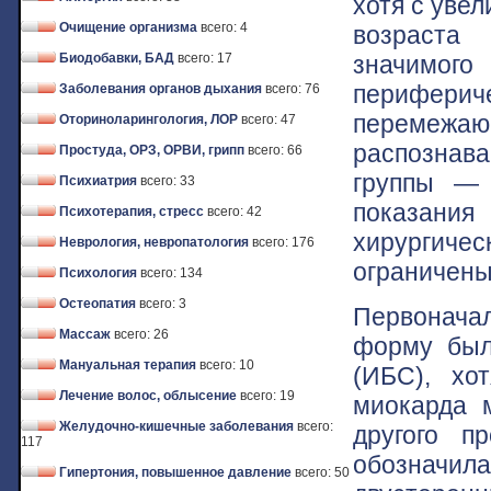
хотя с уве
Очищение организма
всего: 4
возраста
значимо
Биодобавки, БАД
всего: 17
перифери
Заболевания органов дыхания
всего: 76
перемежаю
Оториноларингология, ЛОР
всего: 47
распознав
Простуда, ОРЗ, ОРВИ, грипп
всего: 66
группы — 
Психиатрия
всего: 33
показани
Психотерапия, стресс
всего: 42
хирургичес
Неврология, невропатология
всего: 176
ограничены
Психология
всего: 134
Остеопатия
всего: 3
Первонача
Массаж
всего: 26
форму был
Мануальная терапия
всего: 10
(ИБС), хо
Лечение волос, облысение
всего: 19
миокарда 
Желудочно-кишечные заболевания
всего:
другого п
117
обознач
Гипертония, повышенное давление
всего: 50