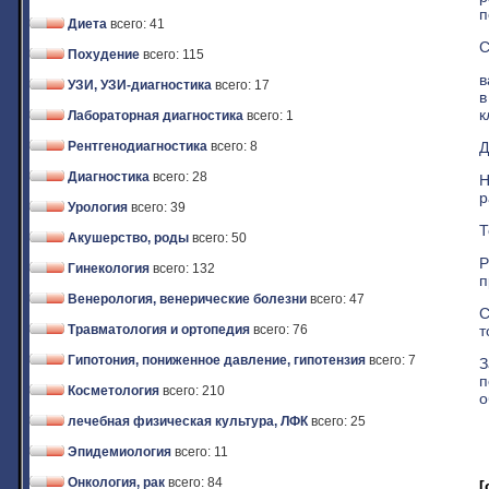
п
Диета
всего: 41
С
Похудение
всего: 115
в
УЗИ, УЗИ-диагностика
всего: 17
в
к
Лабораторная диагностика
всего: 1
Д
Рентгенодиагностика
всего: 8
Диагностика
всего: 28
Н
р
Урология
всего: 39
Т
Акушерство, роды
всего: 50
Р
Гинекология
всего: 132
п
Венерология, венерические болезни
всего: 47
С
т
Травматология и ортопедия
всего: 76
Гипотония, пониженное давление, гипотензия
всего: 7
З
п
Косметология
всего: 210
о
лечебная физическая культура, ЛФК
всего: 25
Эпидемиология
всего: 11
Онкология, рак
всего: 84
[