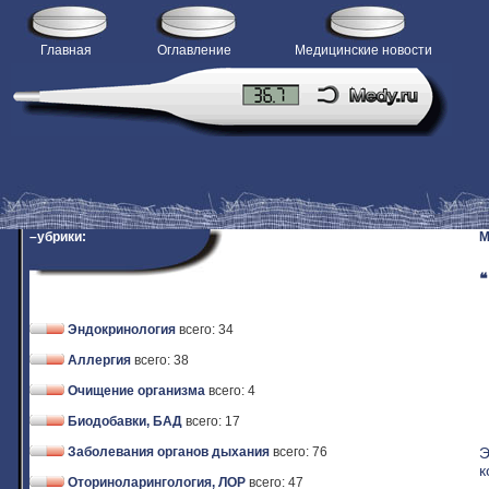
Главная
Оглавление
Медицинские новости
–убрики:
M
❝
Эндокринология
всего: 34
Аллергия
всего: 38
Очищение организма
всего: 4
Биодобавки, БАД
всего: 17
Э
Заболевания органов дыхания
всего: 76
к
Оториноларингология, ЛОР
всего: 47