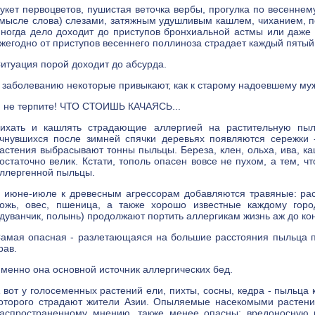
укет первоцветов, пушистая веточка вербы, прогулка по весенне
мысле слова) слезами, затяжным удушливым кашлем, чиханием, пок
ногда дело доходит до приступов бронхиальной астмы или даже о
жегодно от приступов весеннего поллиноза страдает каждый пятый
итуация порой доходит до абсурда.
 заболеванию некоторые привыкают, как к старому надоевшему мужу
 не терпите! ЧТО СТОИШЬ КАЧАЯСЬ...
ихать и кашлять страдающие аллергией на растительную пыл
чнувшихся после зимней спячки деревьях появляются сережки
астения выбрасывают тонны пыльцы. Береза, клен, ольха, ива, каш
остаточно велик. Кстати, тополь опасен вовсе не пухом, а тем, 
ллергенной пыльцы.
 июне-июле к древесным агрессорам добавляются травяные: рас
ожь, овес, пшеница, а также хорошо известные каждому горо
дуванчик, полынь) продолжают портить аллергикам жизнь аж до ко
амая опасная - разлетающаяся на большие расстояния пыльца п
рав.
менно она основной источник аллергических бед.
 вот у голосеменных растений ели, пихты, сосны, кедра - пыльца 
оторого страдают жители Азии. Опыляемые насекомыми растени
аспространенному мнению, также менее опасны: вредоносную 