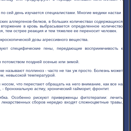
о сей день изучается специалистами. Многие медики настаи
ских аллергенов-белков, в больших количествах содержащихся
 вторжение в кровь выбрасывается определенное количество
я, тем острее реакция и тем тяжелее ее переносит человек.
микроскопической дозы агрессивного вещества.
вуют специфические гены, передающие восприимчивость к
я потомством поздней осенью или зимой.
е называют поллиноз - часто не так уж просто. Болезнь может
ем, невысокой температурой.
носом, что перестают обращать на него внимание, как все на
 - бронхиальную астму, хронический гайморит, фронтит.
бка. Особенно рискуют приверженцы фитотерапии: лечить
в лекарственных сборов нередко входят сложноцветные травы,