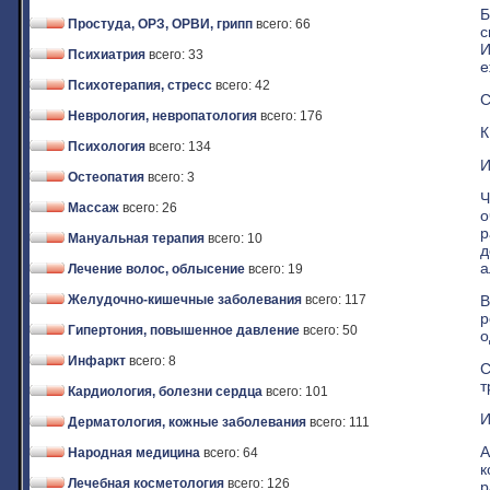
Б
Простуда, ОРЗ, ОРВИ, грипп
всего: 66
с
И
Психиатрия
всего: 33
е
Психотерапия, стресс
всего: 42
С
Неврология, невропатология
всего: 176
К
Психология
всего: 134
И
Остеопатия
всего: 3
Ч
Массаж
всего: 26
о
р
Мануальная терапия
всего: 10
д
а
Лечение волос, облысение
всего: 19
В
Желудочно-кишечные заболевания
всего: 117
р
Гипертония, повышенное давление
всего: 50
о
Инфаркт
всего: 8
С
т
Кардиология, болезни сердца
всего: 101
И
Дерматология, кожные заболевания
всего: 111
А
Народная медицина
всего: 64
к
Лечебная косметология
всего: 126
р