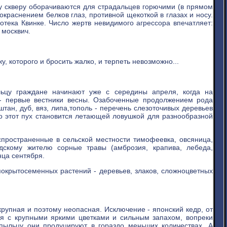
му скверу оборачиваются для страдальцев горючими (в прямом
раснением белков глаз, противной щекоткой в глазах и носу.
тека Квинке. Число жертв невидимого агрессора впечатляет:
 москвич.
, которого и бросить жалко, и терпеть невозможно...
ьцу граждане начинают уже с середины апреля, когда на
 - первые вестники весны. Озабоченные продолжением рода
тан, дуб, вяз, липа,тополь - перечень слезоточивых деревьев
что этот пух становится летающей ловушкой для разнообразной
пространенные в сельской местности тимофеевка, овсяница,
дскому жителю сорные травы (амброзия, крапива, лебеда,
нца сентября.
окрытосеменных растений - деревьев, злаков, сложноцветных
крупная и поэтому неопасная. Исключение - японский кедр, от
я с крупными яркими цветками и сильным запахом, вопреки
пыльцу они продуцируют в гораздо меньших количествах. А