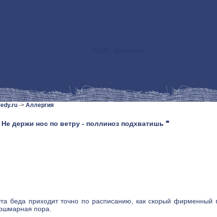
HELP! - Как искать
>
edy.ru
->
Аллергия
 Не держи нос по ветру - поллиноз подхватишь ❞
та беда приходит точно по расписанию, как скорый фирменный 
ошмарная пора.