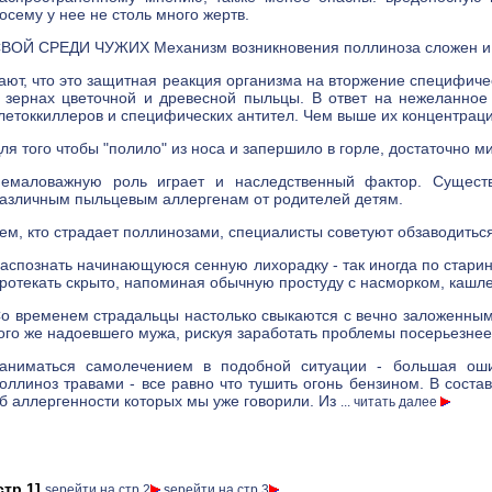
осему у нее не столь много жертв.
ВОЙ СРЕДИ ЧУЖИХ Механизм возникновения поллиноза сложен и п
ают, что это защитная реакция организма на вторжение специфиче
 зернах цветочной и древесной пыльцы. В ответ на нежеланное
летоккиллеров и специфических антител. Чем выше их концентраци
ля того чтобы "полило" из носа и запершило в горле, достаточно 
емаловажную роль играет и наследственный фактор. Сущест
азличным пыльцевым аллергенам от родителей детям.
ем, кто страдает поллинозами, специалисты советуют обзаводитьс
аспознать начинающуюся сенную лихорадку - так иногда по старинк
ротекать скрыто, напоминая обычную простуду с насморком, кашл
о временем страдальцы настолько свыкаются с вечно заложенным 
ого же надоевшего мужа, рискуя заработать проблемы посерьезнее,
аниматься самолечением в подобной ситуации - большая оши
оллиноз травами - все равно что тушить огонь бензином. В соста
б аллергенности которых мы уже говорили. Из
... читать далее
стр.1]
ѕерейти на стр.2
ѕерейти на стр.3