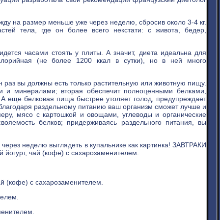
жду на размер меньше уже через неделю, сбросив около 3-4 кг.
тей тела, где он более всего некстати: с живота, бедер,
дется часами стоять у плиты. А значит, диета идеальна для
лорийная (не более 1200 ккал в сутки), но в ней много
н раз вы должны есть только растительную или животную пищу.
ми и минералами; вторая обеспечит полноценными белками,
 А еще белковая пища быстрее утоляет голод, предупреждает
 благодаря раздельному питанию ваш организм сможет лучше и
меру, мясо с картошкой и овощами, углеводы и органические
вояемость белков; придерживаясь раздельного питания, вы
 через неделю выглядеть в купальнике как картинка! ЗАВТРАКИ
 йогурт, чай (кофе) с сахарозаменителем.
ай (кофе) с сахарозаменителем.
телем.
менителем.