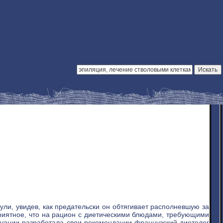
ули, увидев, как предательски он обтягивает располневшую за
риятное, что на рацион с диетическими блюдами, требующими
итуации разработала свои рекомендации французский диетолог