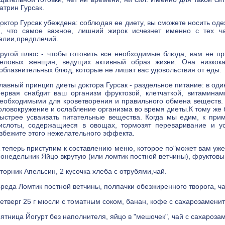
атрин Гурсак.
октор Гурсак убеждена: соблюдая ее диету, вы сможете носить оде
, что самое важное, лишний жирок исчезнет именно с тех час
алии,предплечий.
ругой плюс - чтобы готовить все необходимые блюда, вам не при
еловых женщин, ведущих активный образ жизни. Она низкока
облазнительных блюд, которые не лишат вас удовольствия от еды.
лавный принцип диеты доктора Гурсак - раздельное питание: в оди
ервая снабдит ваш организм фруктозой, клетчаткой, витамина
еобходимыми для кроветворения и правильного обмена веществ.
оловокружение и ослабление организма во время диеты.К тому же
ыстрее усваивать питательные вещества. Когда мы едим, к при
ислоты, содержащиеся в овощах, тормозят переваривание и ус
збежите этого нежелательного эффекта.
 теперь приступим к составлению меню, которое по"может вам уже
онедельник Яйцо вкрутую (или ломтик постной ветчины), фруктовый
торник Апельсин, 2 кусочка хлеба с отрубями,чай.
реда Ломтик постной ветчины, полпачки обезжиренного творога, ч
етверг 25 г мюсли с томатным соком, банан, кофе с сахарозамени
ятница Йогурт без наполнителя, яйцо в "мешочек", чай с сахароза