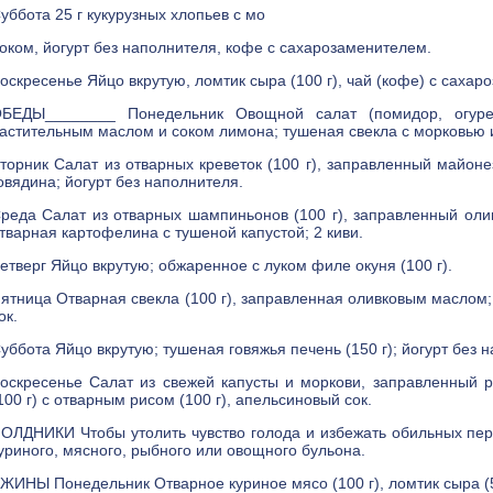
уббота 25 г кукурузных хлопьев с мо
оком, йогурт без наполнителя, кофе с сахарозаменителем.
оскресенье Яйцо вкрутую, ломтик сыра (100 г), чай (кофе) с сахар
БЕДЫ________ Понедельник Овощной салат (помидор, огурец
астительным маслом и соком лимона; тушеная свекла с морковью 
торник Салат из отварных креветок (100 г), заправленный майоне
овядина; йогурт без наполнителя.
реда Салат из отварных шампиньонов (100 г), заправленный ол
тварная картофелина с тушеной капустой; 2 киви.
етверг Яйцо вкрутую; обжаренное с луком филе окуня (100 г).
ятница Отварная свекла (100 г), заправленная оливковым маслом; 
ок.
уббота Яйцо вкрутую; тушеная говяжья печень (150 г); йогурт без 
оскресенье Салат из свежей капусты и моркови, заправленный
100 г) с отварным рисом (100 г), апельсиновый сок.
ОЛДНИКИ Чтобы утолить чувство голода и избежать обильных перек
уриного, мясного, рыбного или овощного бульона.
ЖИНЫ Понедельник Отварное куриное мясо (100 г), ломтик сыра (5