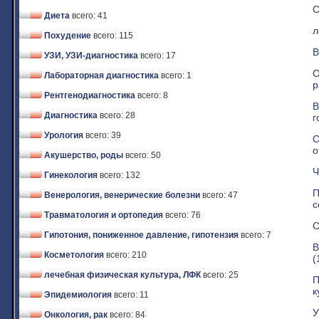
С
Диета
всего: 41
л
Похудение
всего: 115
В
УЗИ, УЗИ-диагностика
всего: 17
О
Лабораторная диагностика
всего: 1
р
Рентгенодиагностика
всего: 8
В
Диагностика
всего: 28
г
Урология
всего: 39
С
о
Акушерство, роды
всего: 50
Ч
Гинекология
всего: 132
П
Венерология, венерические болезни
всего: 47
с
Травматология и ортопедия
всего: 76
С
Гипотония, пониженное давление, гипотензия
всего: 7
В
Косметология
всего: 210
(
лечебная физическая культура, ЛФК
всего: 25
П
к
Эпидемиология
всего: 11
У
Онкология, рак
всего: 84