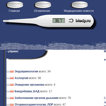
Главная
Оглавление
Медицинские новости
–убрики:
M
❝
Эндокринология
всего: 34
Аллергия
всего: 38
Очищение организма
всего: 4
Биодобавки, БАД
всего: 17
Г
Заболевания органов дыхания
всего: 76
з
Оториноларингология, ЛОР
всего: 47
т