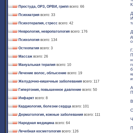
К
Простуда, ОРЗ, ОРВИ, грипп
всего: 66
Д
Психиатрия
всего: 33
И
т
Психотерапия, стресс
всего: 42
Д
Неврология, невропатология
всего: 176
д
Психология
всего: 134
с
Остеопатия
всего: 3
Г
П
Массаж
всего: 26
н
г
Мануальная терапия
всего: 10
б
Лечение волос, облысение
всего: 19
к
и
Желудочно-кишечные заболевания
всего: 117
А
Гипертония, повышенное давление
всего: 50
П
Инфаркт
всего: 8
В
Кардиология, болезни сердца
всего: 101
С
Дерматология, кожные заболевания
всего: 111
Ч
Народная медицина
всего: 64
П
Лечебная косметология
всего: 126