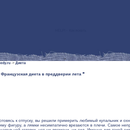
HELP! - Как искать
>
edy.ru
->
Диета
 Французская диета в преддверии лета ❞
отовясь к отпуску, вы решили примерить любимый купальник и охн
иму фигуру, а лямки несимпатично врезаются в плечи. Самое неп
щательной готовки, нет ни времени, ни сил. Именно для такой с