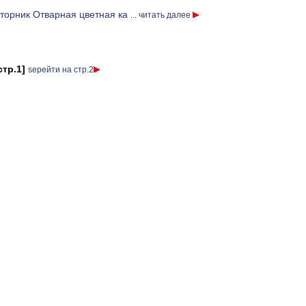
торник Отварная цветная ка
... читать далее
стр.1]
ѕерейти на стр.2