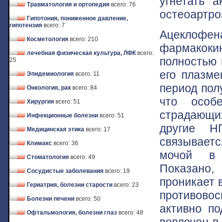
угнетать 
Травматология и ортопедия
всего: 76
остеоартро
Гипотония, пониженное давление,
гипотензия
всего: 7
Ацеклофе
Косметология
всего: 210
фармакок
лечебная физическая культура, ЛФК
всего:
полностью 
25
его плазме
Эпидемиология
всего: 11
период пол
Онкология, рак
всего: 84
что особ
Хирургия
всего: 51
страдающи
Инфекционные болезни
всего: 51
другие Н
Медицинская этика
всего: 17
связываетс
Климакс
всего: 36
мочой в 
Стоматология
всего: 49
Показано,
Сосудистые заболевания
всего: 19
проникает 
Гериатрия, болезни старости
всего: 23
противово
Болезни печени
всего: 50
активно по
Офтальмология, болезни глаз
всего: 48
вовлечен в