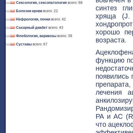
Сексология, сексопатология
всего: 68
синтез гл
Болезни крови
всего: 22
хряща (J.
Нефрология, почки
всего: 42
хондропрот
Сахарный диабет
всего: 43
хорошо пе
Флебология, варикозы
всего: 39
возраста.
Суставы
всего: 67
Ацеклофен
функцию по
недостато
появились 
препарата
лечения а
анкилози
Рандомизи
РА и AC (R
что ацеклоф
эффективен