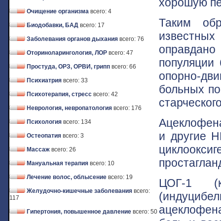
хорошую пе
Очищение организма
всего: 4
Таким обр
Биодобавки, БАД
всего: 17
известных
Заболевания органов дыхания
всего: 76
оправдано
Оториноларингология, ЛОР
всего: 47
популяции 
Простуда, ОРЗ, ОРВИ, грипп
всего: 66
опорно-дв
Психиатрия
всего: 33
больных по
Психотерапия, стресс
всего: 42
старческого
Неврология, невропатология
всего: 176
Ацеклофена
Психология
всего: 134
и другие 
Остеопатия
всего: 3
циклооксиг
Массаж
всего: 26
простагланд
Мануальная терапия
всего: 10
Лечение волос, облысение
всего: 19
ЦОГ-1 (к
Желудочно-кишечные заболевания
всего:
(индуцибел
117
ацеклофена
Гипертония, повышенное давление
всего: 50