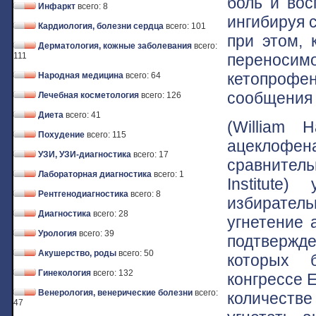
боль и вос
Инфаркт
всего: 8
ингибируя 
Кардиология, болезни сердца
всего: 101
при этом, 
Дерматология, кожные заболевания
всего:
переноси
111
кетопроф
Народная медицина
всего: 64
сообщения L
Лечебная косметология
всего: 126
Диета
всего: 41
(William 
Похудение
всего: 115
ацеклофе
УЗИ, УЗИ-диагностика
всего: 17
сравнитель
Лабораторная диагностика
всего: 1
Institute
Рентгенодиагностика
всего: 8
избирател
Диагностика
всего: 28
угнетение 
Урология
всего: 39
подтвержд
Акушерство, роды
всего: 50
которых 
Гинекология
всего: 132
конгрессе 
Венерология, венерические болезни
всего:
количеств
47