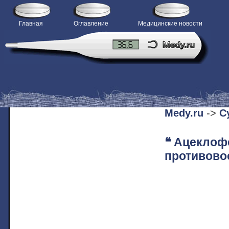
Главная
Оглавление
Медицинские новости
H
Medy.ru
->
С
❝ Ацеклоф
противово