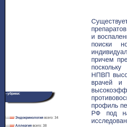
Существует
препаратов
и воспален
поиски н
индивидуа
причем пре
поскольку
НПВП высо
врачей и
высоко
–убрики:
противово
профиль пе
РФ под на
Эндокринология
всего: 34
исследован
Аллергия
всего: 38