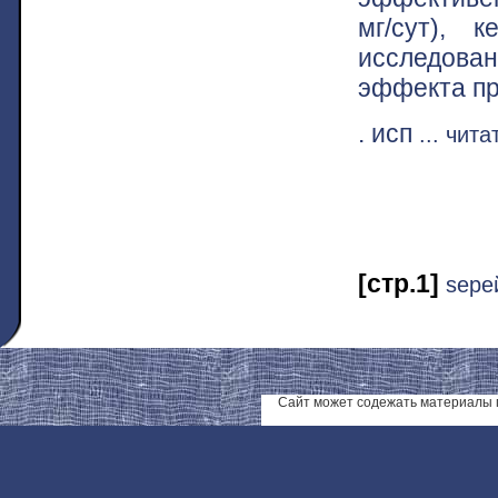
мг/сут), 
исследова
эффекта пр
. исп
... чит
[стр.1]
ѕере
Сайт может содежать материалы 