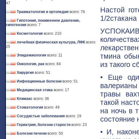
47
Настой гот
Травматология и ортопедия
всего: 76
1/2стакана 
Гипотония, пониженное давление,
гипотензия
всего: 7
УСПОКАИВ
Косметология
всего: 210
количест
лечебная физическая культура, ЛФК
всего:
лекарствен
25
тмина обык
Эпидемиология
всего: 11
из такого с
Онкология, рак
всего: 84
Хирургия
всего: 51
• Еще оди
Инфекционные болезни
всего: 51
валерианы 
Медицинская этика
всего: 17
травы вах
Климакс
всего: 36
такой наст
Стоматология
всего: 49
на ночь в 
Сосудистые заболевания
всего: 19
состояние 
Гериатрия, болезни старости
всего: 23
• И, након
Болезни печени
всего: 50