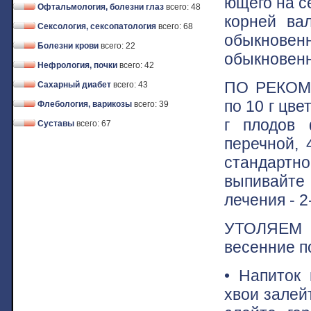
ющего на с
Офтальмология, болезни глаз
всего: 48
корней ва
Сексология, сексопатология
всего: 68
обыкнове
Болезни крови
всего: 22
обыкновенн
Нефрология, почки
всего: 42
ПО РЕКОМ
Сахарный диабет
всего: 43
по 10 г цв
Флебология, варикозы
всего: 39
г плодов 
Суставы
всего: 67
перечной, 
стандартн
выпивайте
лечения - 2
УТОЛЯЕМ
весенние п
• Напиток 
хвои залейт