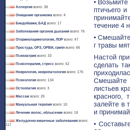
• Возьмите 
Аллергия
всего: 38
птичьего и
Очищение организма
всего: 4
принимайт
Биодобавки, БАД
всего: 17
течение 4 н
Заболевания органов дыхания
всего: 76
• Смешайте
Оториноларингология, ЛОР
всего: 47
г травы мя
Простуда, ОРЗ, ОРВИ, грипп
всего: 66
Настой при
Психиатрия
всего: 33
сделать та
Психотерапия, стресс
всего: 42
приходила
Неврология, невропатология
всего: 176
Смешайте 
Психология
всего: 134
листьев кр
Остеопатия
всего: 3
красного, 
Массаж
всего: 26
залейте в 
Мануальная терапия
всего: 10
и принимайт
Лечение волос, облысение
всего: 19
Желудочно-кишечные заболевания
всего:
• Составьт
117