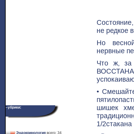
Состояние,
не редкое в
Но весной
нервные пе
Что ж, з
ВОССТА
успокаива
• Смешайте
пятилопаст
шишек хме
–убрики:
традицион
1/2стакана
Эндокринология
всего: 34