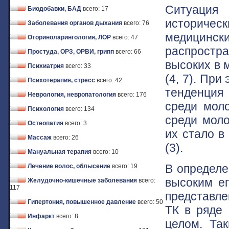
Ситуация 
Биодобавки, БАД
всего: 17
историче
Заболевания органов дыхания
всего: 76
медицинс
Оториноларингология, ЛОР
всего: 47
распростр
Простуда, ОРЗ, ОРВИ, грипп
всего: 66
высоких в 
Психиатрия
всего: 33
(4, 7). Пр
Психотерапия, стресс
всего: 42
тенденция 
Неврология, невропатология
всего: 176
среди мол
Психология
всего: 134
среди моло
Остеопатия
всего: 3
их стало в
Массаж
всего: 26
(3).
Мануальная терапия
всего: 10
В определе
Лечение волос, облысение
всего: 19
высоким ег
Желудочно-кишечные заболевания
всего:
117
представле
Гипертония, повышенное давление
всего: 50
ТК в ряде 
Инфаркт
всего: 8
целом. Та