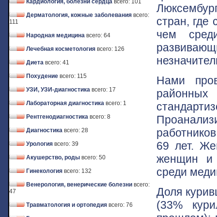
Кардиология, болезни сердца
всего: 101
Люксембур
Дерматология, кожные заболевания
всего:
стран, где
111
чем сред
Народная медицина
всего: 64
развивающи
Лечебная косметология
всего: 126
незначител
Диета
всего: 41
Похудение
всего: 115
Нами пров
УЗИ, УЗИ-диагностика
всего: 17
районны
Лабораторная диагностика
всего: 1
станда
Проанализ
Рентгенодиагностика
всего: 8
работников
Диагностика
всего: 28
69 лет. Ж
Урология
всего: 39
женщин и 
Акушерство, роды
всего: 50
среди меди
Гинекология
всего: 132
Венерология, венерические болезни
всего:
Доля курив
47
(33% кур
Травматология и ортопедия
всего: 76