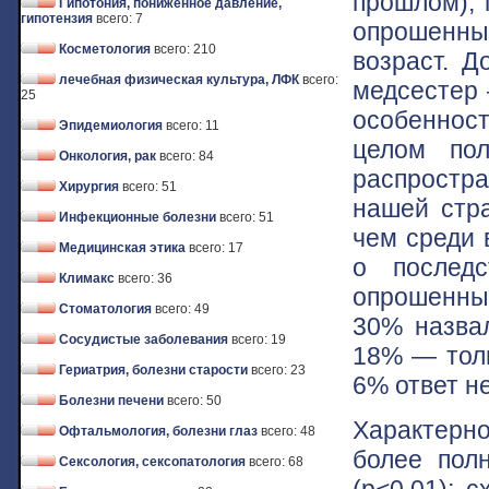
прошлом); 
Гипотония, пониженное давление,
гипотензия
всего: 7
опрошенны
Косметология
всего: 210
возраст. Д
лечебная физическая культура, ЛФК
всего:
медсестер 
25
особеннос
Эпидемиология
всего: 11
целом пол
Онкология, рак
всего: 84
распростр
Хирургия
всего: 51
нашей стра
Инфекционные болезни
всего: 51
чем среди 
Медицинская этика
всего: 17
о послед
Климакс
всего: 36
опрошенных
Стоматология
всего: 49
30% назвал
Сосудистые заболевания
всего: 19
18% — толь
Гериатрия, болезни старости
всего: 23
6% ответ не
Болезни печени
всего: 50
Характерно
Офтальмология, болезни глаз
всего: 48
более пол
Сексология, сексопатология
всего: 68
(р<0,01); 