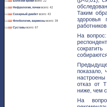
Болезни крови
всего: 22
обследован
Нефрология, почки
всего: 42
Таким обра
Сахарный диабет
всего: 43
здоровья 
Флебология, варикозы
всего: 39
работников
Суставы
всего: 67
На вопрос:
респонден
сократит
собираются
Предыдуще
показало, 
настроены 
отказ от 
ниже, чем 
На вопро
рекомендац