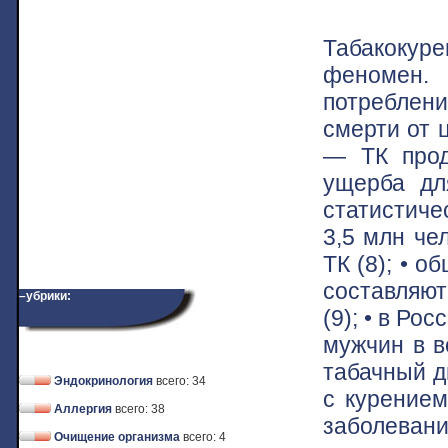
Табакокур
феномен.
потреблени
смерти от 
— ТК прод
ущерба дл
статистиче
3,5 млн че
ТК (8); • 
составляют
–убрики:
(9); • в Р
мужчин в в
табачный д
Эндокринология
всего: 34
с курением
Аллергия
всего: 38
заболевани
Очищение организма
всего: 4