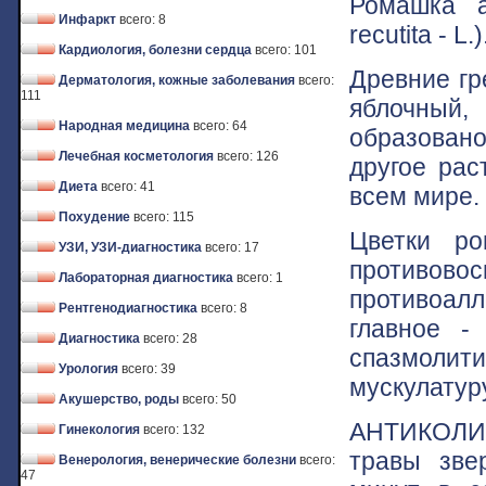
Ромашка ап
Инфаркт
всего: 8
recutita - L.)
Кардиология, болезни сердца
всего: 101
Древние гр
Дерматология, кожные заболевания
всего:
111
яблочный,
Народная медицина
всего: 64
образовано
Лечебная косметология
всего: 126
другое рас
Диета
всего: 41
всем мире.
Похудение
всего: 115
Цветки ро
УЗИ, УЗИ-диагностика
всего: 17
противов
Лабораторная диагностика
всего: 1
противоалл
Рентгенодиагностика
всего: 8
главное -
Диагностика
всего: 28
спазмолит
Урология
всего: 39
мускулатур
Акушерство, роды
всего: 50
АНТИКОЛИ
Гинекология
всего: 132
травы зве
Венерология, венерические болезни
всего:
47