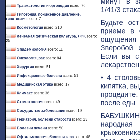
минут в з
Травматология и ортопедия
всего: 76
1/41/3 стак
Гипотония, пониженное давление,
гипотензия
всего: 7
Будьте ос
Косметология
всего: 210
приеме в 
лечебная физическая культура, ЛФК
всего:
ощущения 
25
Зверобой 
Эпидемиология
всего: 11
Если вы ст
Онкология, рак
всего: 84
лекарствен
Хирургия
всего: 51
• 4 столов
Инфекционные болезни
всего: 51
кипятка, в
Медицинская этика
всего: 17
процедите. 
Климакс
всего: 36
после еды.
Стоматология
всего: 49
Сосудистые заболевания
всего: 19
БАБУШКИН
Гериатрия, болезни старости
всего: 23
народная 
Болезни печени
всего: 50
крыжовника
Офтальмология, болезни глаз
всего: 48