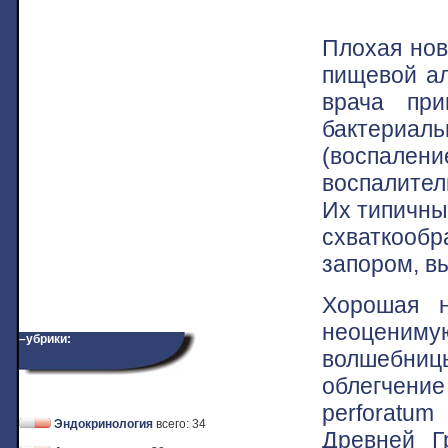
Плохая нов
пищевой ал
врача при
бактериал
(воспален
воспалител
Их типичные
схваткообр
запором, в
Хорошая н
неоцениму
–убрики:
волшебниц
облегчен
perforatum
Эндокринология
всего: 34
Древней Г