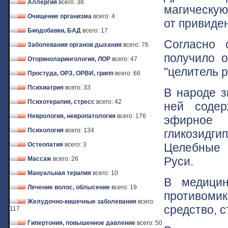
Аллергия
всего: 38
магическую
Очищение организма
всего: 4
от привиден
Биодобавки, БАД
всего: 17
Согласно 
Заболевания органов дыхания
всего: 76
получило о
Оториноларингология, ЛОР
всего: 47
"целитель р
Простуда, ОРЗ, ОРВИ, грипп
всего: 66
Психиатрия
всего: 33
В народе з
Психотерапия, стресс
всего: 42
ней содер
Неврология, невропатология
всего: 176
эфирно
Психология
всего: 134
гликозидги
Целебные 
Остеопатия
всего: 3
Руси.
Массаж
всего: 26
Мануальная терапия
всего: 10
В медицин
Лечение волос, облысение
всего: 19
противоми
Желудочно-кишечные заболевания
всего:
средство, 
117
Гипертония, повышенное давление
всего: 50