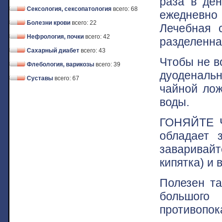
раза в ден
Сексология, сексопатология
всего: 68
ежедневно
Болезни крови
всего: 22
Лечебная 
Нефрология, почки
всего: 42
разделенна
Сахарный диабет
всего: 43
Чтобы не в
Флебология, варикозы
всего: 39
дуоденальн
Суставы
всего: 67
чайной лож
воды.
ГОНЯЙТЕ Ч
обладает 
заваривайт
кипятка) и 
Полезен та
большого
противопок