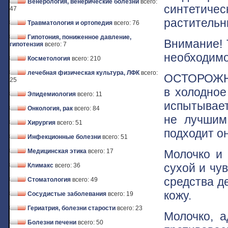
Венерология, венерические болезни
всего:
синтетич
47
растительн
Травматология и ортопедия
всего: 76
Гипотония, пониженное давление,
Внимание! Т
гипотензия
всего: 7
необходимо
Косметология
всего: 210
лечебная физическая культура, ЛФК
всего:
ОСТОРОЖНО!
25
в холодное
Эпидемиология
всего: 11
испытывает
Онкология, рак
всего: 84
не лучшим
Хирургия
всего: 51
подходит он
Инфекционные болезни
всего: 51
Молочко и 
Медицинская этика
всего: 17
сухой и чу
Климакс
всего: 36
средства д
Стоматология
всего: 49
кожу.
Сосудистые заболевания
всего: 19
Гериатрия, болезни старости
всего: 23
Молочко, 
Болезни печени
всего: 50