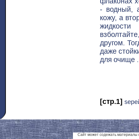
флаконах х
- водный, 
кожу, а вт
жидкости
взболтайте
другом. Тог
даже стойк
для очище
[стр.1]
ѕере
Сайт может содежать материалы 