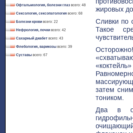
противово
Офтальмология, болезни глаз
всего: 48
жировых до
Сексология, сексопатология
всего: 68
Сливки по 
Болезни крови
всего: 22
Такое ср
Нефрология, почки
всего: 42
чувствител
Сахарный диабет
всего: 43
Флебология, варикозы
всего: 39
Осторожно
Суставы
всего: 67
«схватываю
«коктейль
Равномер
массирующ
затем сним
тоником.
Два в о
гидрофил
очищающи