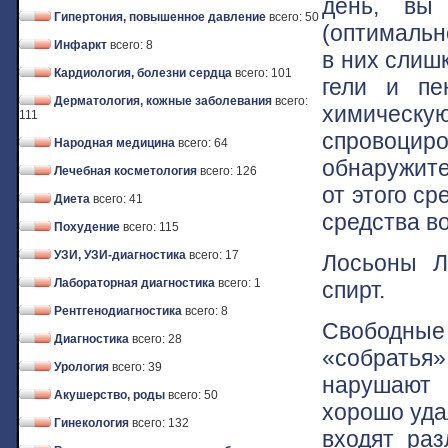
день, вы
Гипертония, повышенное давление
всего: 50
(оптимальн
Инфаркт
всего: 8
в них слиш
Кардиология, болезни сердца
всего: 101
гели и пе
Дерматология, кожные заболевания
всего:
химическ
111
спровоцир
Народная медицина
всего: 64
обнаружите
Лечебная косметология
всего: 126
от этого ср
Диета
всего: 41
средства в
Похудение
всего: 115
УЗИ, УЗИ-диагностика
всего: 17
Лосьоны Л
Лабораторная диагностика
всего: 1
спирт.
Рентгенодиагностика
всего: 8
Свободные 
Диагностика
всего: 28
«собратья»
Урология
всего: 39
нарушают 
Акушерство, роды
всего: 50
хорошо удал
Гинекология
всего: 132
входят ра