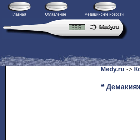
Главная
Оглавление
Медицинские новости
H
Medy.ru
->
К
❝ Демакияж