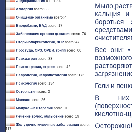
Эндокринология
всего: 34
Мыло,раст
Аллергия
всего: 38
кальция и
Очищение организма
всего: 4
бороться 
Биодобавки, БАД
всего: 17
средства
Заболевания органов дыхания
всего: 76
очистителя
Оториноларингология, ЛОР
всего: 47
Все они: 
Простуда, ОРЗ, ОРВИ, грипп
всего: 66
возможног
Психиатрия
всего: 33
растворяю
Психотерапия, стресс
всего: 42
загрязнени
Неврология, невропатология
всего: 176
Психология
всего: 134
Гели и пен
Остеопатия
всего: 3
В них 
Массаж
всего: 26
(поверхнос
Мануальная терапия
всего: 10
кислотно-щ
Лечение волос, облысение
всего: 19
Осторожно!
Желудочно-кишечные заболевания
всего:
117