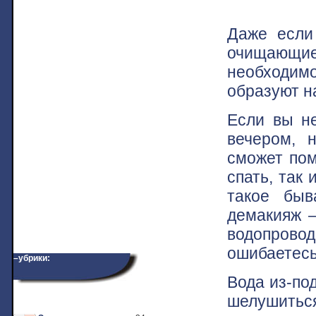
Даже ecли 
очищающи
необходимо
образуют н
Если вы не
вечером, 
сможет пом
спать, так
такое быв
демакияж —
водопрово
ошибаетесь
–убрики:
Вода из-по
шелушиться