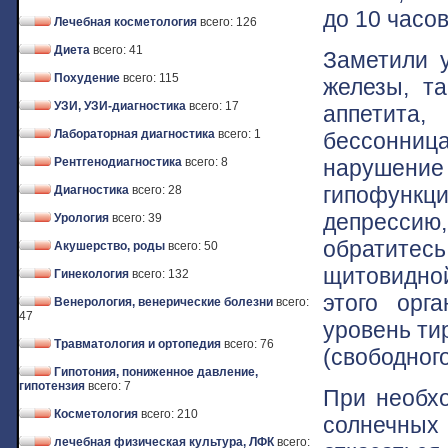
до 10 часов
Лечебная косметология
всего: 126
Диета
всего: 41
Заметили 
Похудение
всего: 115
железы, т
УЗИ, УЗИ-диагностика
всего: 17
аппетита,
Лабораторная диагностика
всего: 1
бессонница
нарушение
Рентгенодиагностика
всего: 8
гипофункц
Диагностика
всего: 28
депрессию
Урология
всего: 39
обратитесь
Акушерство, роды
всего: 50
щитовидной
Гинекология
всего: 132
этого орг
Венерология, венерические болезни
всего:
47
уровень ти
Травматология и ортопедия
всего: 76
(свободного
Гипотония, пониженное давление,
гипотензия
всего: 7
При необхо
Косметология
всего: 210
солнечных
лечебная физическая культура, ЛФК
всего: