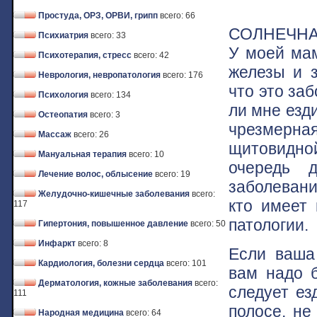
Простуда, ОРЗ, ОРВИ, грипп
всего: 66
СОЛНЕЧНА
Психиатрия
всего: 33
У моей ма
Психотерапия, стресс
всего: 42
железы и з
Неврология, невропатология
всего: 176
что это за
Психология
всего: 134
ли мне езди
Остеопатия
всего: 3
чрезмерная
Массаж
всего: 26
щитовидной
Мануальная терапия
всего: 10
очередь 
Лечение волос, облысение
всего: 19
заболевани
Желудочно-кишечные заболевания
всего:
кто имеет 
117
патологии.
Гипертония, повышенное давление
всего: 50
Инфаркт
всего: 8
Если ваша
Кардиология, болезни сердца
всего: 101
вам надо 
Дерматология, кожные заболевания
всего:
следует ез
111
полосе, не
Народная медицина
всего: 64