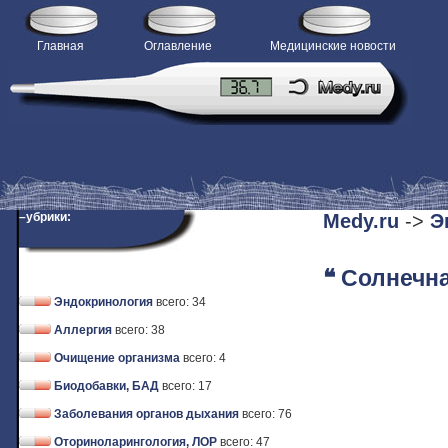
Главная
Оглавление
Медицинские новости
H
–убрики:
Medy.ru
->
Э
❝ Солнечн
Эндокринология
всего: 34
Аллергия
всего: 38
Очищение организма
всего: 4
Биодобавки, БАД
всего: 17
Заболевания органов дыхания
всего: 76
Оториноларингология, ЛОР
всего: 47