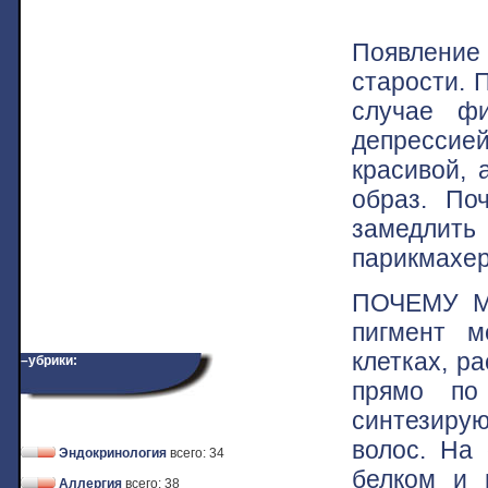
Появление
старости. 
случае ф
депрессией
красивой, 
образ. По
замедлит
парикмахер
ПОЧЕМУ МЫ
пигмент м
клетках, р
–убрики:
прямо по
синтезиру
волос. На 
Эндокринология
всего: 34
белком и 
Аллергия
всего: 38