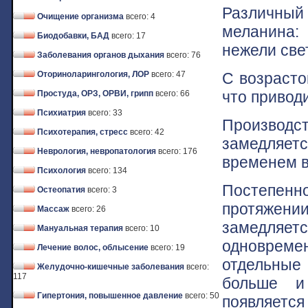
Различный 
Очищение организма
всего: 4
меланина:
Биодобавки, БАД
всего: 17
нежели све
Заболевания органов дыхания
всего: 76
С возрасто
Оториноларингология, ЛОР
всего: 47
что привод
Простуда, ОРЗ, ОРВИ, грипп
всего: 66
Психиатрия
всего: 33
Производ
Психотерапия, стресс
всего: 42
замедляетс
Неврология, невропатология
всего: 176
временем в
Психология
всего: 134
Постепенн
Остеопатия
всего: 3
протяжен
Массаж
всего: 26
замедляетс
Мануальная терапия
всего: 10
одновреме
Лечение волос, облысение
всего: 19
отдельные
Желудочно-кишечные заболевания
всего:
117
больше и
Гипертония, повышенное давление
всего: 50
появляется