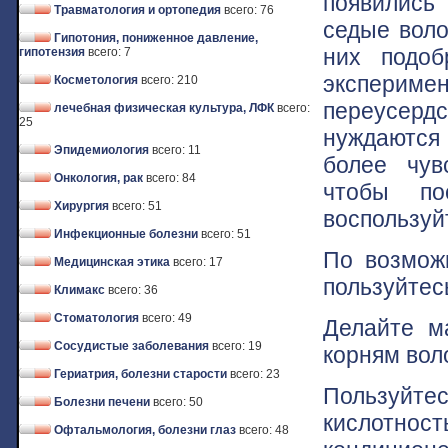
появились 
Травматология и ортопедия
всего: 76
седые воло
Гипотония, пониженное давление,
них подоб
гипотензия
всего: 7
экспериме
Косметология
всего: 210
переусерд
лечебная физическая культура, ЛФК
всего:
25
нуждаются 
Эпидемиология
всего: 11
более чув
Онкология, рак
всего: 84
чтобы по
Хирургия
всего: 51
воспользуй
Инфекционные болезни
всего: 51
По возмож
Медицинская этика
всего: 17
пользуйтес
Климакс
всего: 36
Стоматология
всего: 49
Делайте м
Сосудистые заболевания
всего: 19
корням вол
Гериатрия, болезни старости
всего: 23
Пользуйт
Болезни печени
всего: 50
кислотно
Офтальмология, болезни глаз
всего: 48