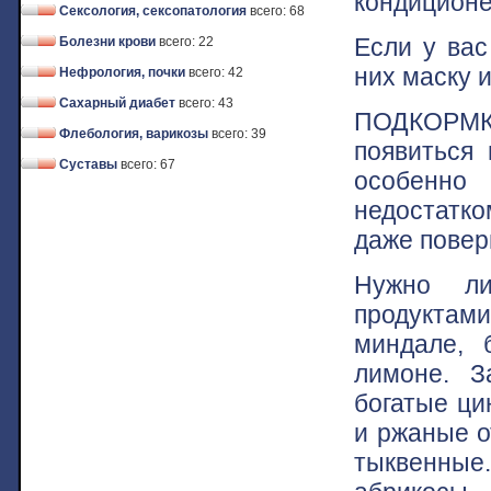
кондицион
Сексология, сексопатология
всего: 68
Если у вас
Болезни крови
всего: 22
них маску и
Нефрология, почки
всего: 42
Сахарный диабет
всего: 43
ПОДКОРМКА
Флебология, варикозы
всего: 39
появиться
Суставы
всего: 67
особенно
недостатк
даже повер
Нужно ли
продуктам
миндале, 
лимоне. З
богатые ци
и ржаные о
тыквенные