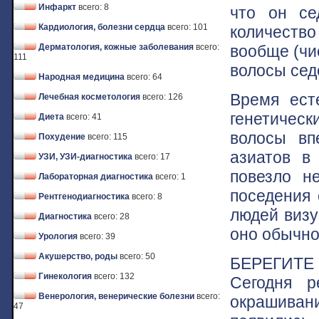
Инфаркт
всего: 8
что он се
Кардиология, болезни сердца
всего: 101
количество
вообще (чи
Дерматология, кожные заболевания
всего:
111
волосы седе
Народная медицина
всего: 64
Время ест
Лечебная косметология
всего: 126
генетическ
Диета
всего: 41
волосы вп
Похудение
всего: 115
азиатов в
УЗИ, УЗИ-диагностика
всего: 17
повезло н
Лабораторная диагностика
всего: 1
поседения 
Рентгенодиагностика
всего: 8
людей визу
Диагностика
всего: 28
оно обычно
Урология
всего: 39
Акушерство, роды
всего: 50
БЕРЕГИТЕ 
Гинекология
всего: 132
Сегодня р
Венерология, венерические болезни
всего:
окрашиван
47