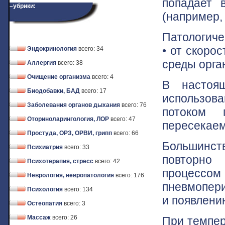
попадает 
–убрики:
(например,
Патологиче
• от скорос
Эндокринология
всего: 34
среды орга
Аллергия
всего: 38
Очищение организма
всего: 4
В настоя
Биодобавки, БАД
всего: 17
использова
Заболевания органов дыхания
всего: 76
потоком 
Оториноларингология, ЛОР
всего: 47
пересекаем
Простуда, ОРЗ, ОРВИ, грипп
всего: 66
Большинст
Психиатрия
всего: 33
повторно
Психотерапия, стресс
всего: 42
процессом
Неврология, невропатология
всего: 176
пневмопери
Психология
всего: 134
и появлени
Остеопатия
всего: 3
Массаж
всего: 26
При темпер