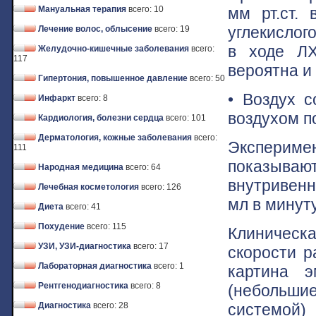
мм рт.ст.
Мануальная терапия
всего: 10
углекислого
Лечение волос, облысение
всего: 19
в ходе ЛХ
Желудочно-кишечные заболевания
всего:
117
вероятна и
Гипертония, повышенное давление
всего: 50
• Воздух с
Инфаркт
всего: 8
воздухом по
Кардиология, болезни сердца
всего: 101
Дерматология, кожные заболевания
всего:
Эксперим
111
показыва
Народная медицина
всего: 64
внутривенн
Лечебная косметология
всего: 126
мл в минуту
Диета
всего: 41
Похудение
всего: 115
Клиническ
УЗИ, УЗИ-диагностика
всего: 17
скорости р
Лабораторная диагностика
всего: 1
картина э
Рентгенодиагностика
всего: 8
(небольши
системой)
Диагностика
всего: 28