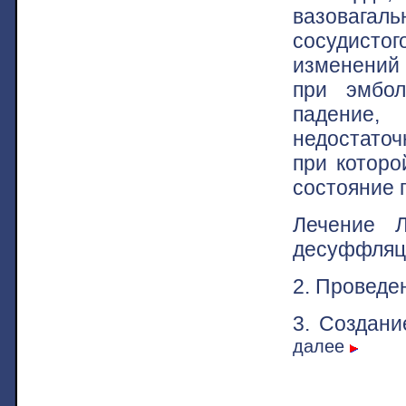
вазовагал
сосудисто
изменений 
при эмбол
падение, 
недостаточ
при которо
состояние 
Лечение Л
десуффляц
2. Проведе
3. Создан
далее