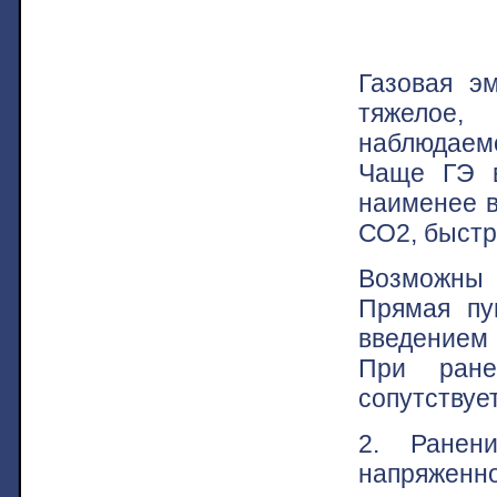
Газовая э
тяжелое,
наблюдаемо
Чаще ГЭ в
наименее в
СО2, быстр
Возможны д
Прямая пу
введением 
При ране
сопутствуе
2. Ранен
напряженн