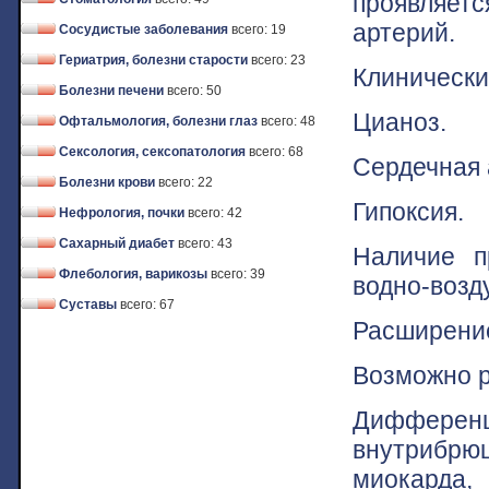
проявляет
артерий.
Сосудистые заболевания
всего: 19
Гериатрия, болезни старости
всего: 23
Клинически
Болезни печени
всего: 50
Цианоз.
Офтальмология, болезни глаз
всего: 48
Сексология, сексопатология
всего: 68
Сердечная 
Болезни крови
всего: 22
Гипоксия.
Нефрология, почки
всего: 42
Сахарный диабет
всего: 43
Наличие п
Флебология, варикозы
всего: 39
водно-возд
Суставы
всего: 67
Расширение
Возможно р
Диффере
внутрибрю
миокарда,