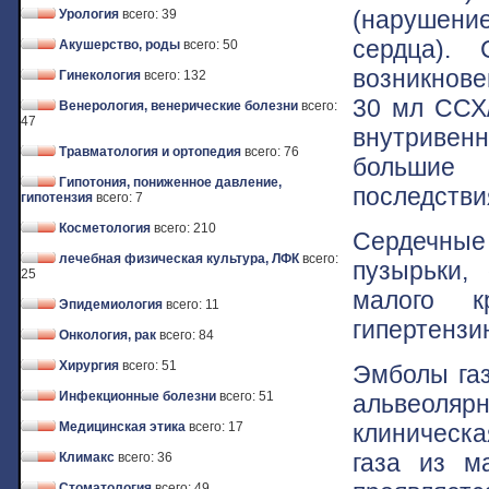
(нарушени
Урология
всего: 39
сердца). 
Акушерство, роды
всего: 50
возникнове
Гинекология
всего: 132
30 мл ССХ/
Венерология, венерические болезни
всего:
47
внутривен
Травматология и ортопедия
всего: 76
большие 
Гипотония, пониженное давление,
последстви
гипотензия
всего: 7
Косметология
всего: 210
Сердечны
лечебная физическая культура, ЛФК
всего:
пузырьки,
25
малого к
Эпидемиология
всего: 11
гипертензи
Онкология, рак
всего: 84
Хирургия
всего: 51
Эмболы газ
Инфекционные болезни
всего: 51
альвеоляр
клиническ
Медицинская этика
всего: 17
газа из м
Климакс
всего: 36
Стоматология
всего: 49