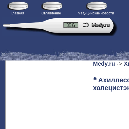
Главная
Оглавление
Медицинские новости
H
Medy.ru
->
Х
❝ Ахиллес
холецистэк