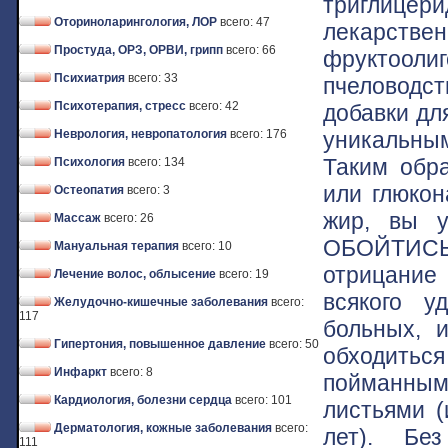
триглице
Оториноларингология, ЛОР
всего: 47
лекарстве
Простуда, ОРЗ, ОРВИ, грипп
всего: 66
фруктооли
Психиатрия
всего: 33
пчеловодс
Психотерапия, стресс
всего: 42
добавки дл
уникальным
Неврология, невропатология
всего: 176
Таким обра
Психология
всего: 134
или глюкон
Остеопатия
всего: 3
жир, вы у
Массаж
всего: 26
ОБОЙТИСЬ 
Мануальная терапия
всего: 10
отрицание
Лечение волос, облысение
всего: 19
всякого у
Желудочно-кишечные заболевания
всего:
117
больных, 
Гипертония, повышенное давление
всего: 50
обходиться
Инфаркт
всего: 8
пойманны
Кардиология, болезни сердца
всего: 101
листьями (
Дерматология, кожные заболевания
всего:
лет). Бе
111