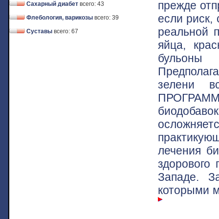
прежде отп
Сахарный диабет
всего: 43
если риск,
Флебология, варикозы
всего: 39
реальной п
Суставы
всего: 67
яйца, кра
бульоны 
Предполага
зелени в
ПРОГРАМ
биодобаво
осложняет
практикую
лечения би
здорового 
Западе. З
которыми м