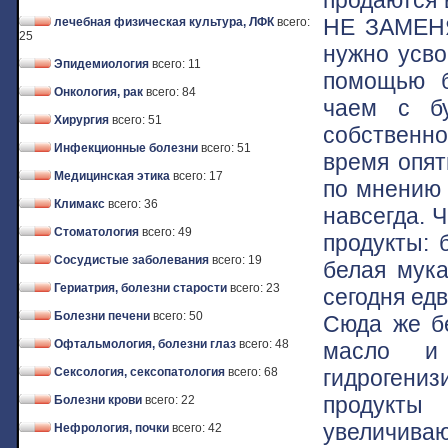
НЕ ЗАМЕНЯ
лечебная физическая культура, ЛФК
всего:
25
нужно усво
Эпидемиология
всего: 11
помощью б
Онкология, рак
всего: 84
чаем с бу
Хирургия
всего: 51
собственн
Инфекционные болезни
всего: 51
время опят
Медицинская этика
всего: 17
по мнению 
Климакс
всего: 36
навсегда. 
Стоматология
всего: 49
продукты: 
Сосудистые заболевания
всего: 19
белая мука
Гериатрия, болезни старости
всего: 23
сегодня ед
Болезни печени
всего: 50
Сюда же бе
Офтальмология, болезни глаз
всего: 48
масло и
гидрогени
Сексология, сексопатология
всего: 68
продукты
Болезни крови
всего: 22
увеличива
Нефрология, почки
всего: 42