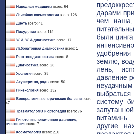
предоккре
Народная медицина
всего: 64
дарами при
Лечебная косметология
всего: 126
чем наша,
Диета
всего: 41
питательн
Похудение
всего: 115
были цинга
УЗИ, УЗИ-диагностика
всего: 17
интенсивн
Лабораторная диагностика
всего: 1
удобрения
Рентгенодиагностика
всего: 8
землю, вод
Диагностика
всего: 28
лень, ис
Урология
всего: 39
давление р
Акушерство, роды
всего: 50
неудачны
Гинекология
всего: 132
выбраться
Венерология, венерические болезни
всего:
систему би
47
запутанной
Травматология и ортопедия
всего: 76
витамины,
Гипотония, пониженное давление,
гипотензия
всего: 7
другие на
продаются 
Косметология
всего: 210