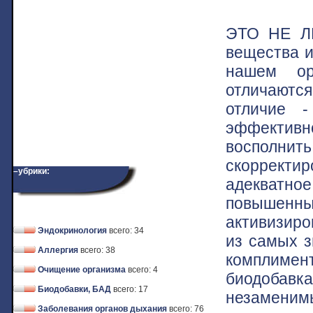
ЭТО НЕ ЛЕ
вещества и
нашем ор
отличаются
отличие -
эффективн
восполнит
скорректир
–убрики:
адекватно
повышенны
активизиро
Эндокринология
всего: 34
из самых з
Аллергия
всего: 38
комплимен
Очищение организма
всего: 4
биодобав
Биодобавки, БАД
всего: 17
незамен
Заболевания органов дыхания
всего: 76